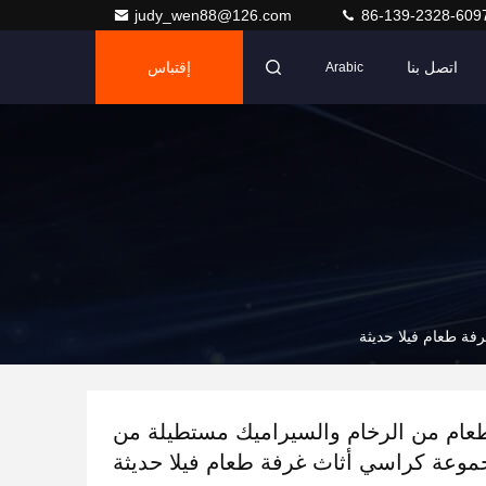
judy_wen88@126.com
86-139-2328-609
اتصل بنا
إقتباس
Arabic
ة طعام فيلا حديثة
عام من الرخام والسيراميك مستطيلة من
وعة كراسي أثاث غرفة طعام فيلا حديثة