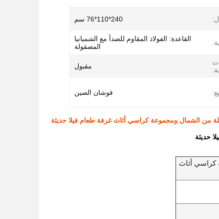
ل:
240*110*76 سم
القاعدة: الفولاذ المقاوم للصدأ مع الشمبانيا
ة:
المصقولة
ات
مقبول
ة:
ع:
فوشان الصين
ة من الشمال ومجموعة كراسي أثاث غرفة طعام فيلا حديثة
ا حديثة
 كراسي أثاث