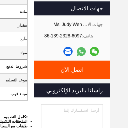
جهات الاتصال
مادة
جهات الاتصال:
Ms. Judy Wen
مقدار
هاتف:
86-139-2328-6097
طَرد
موك.
شروط الدفع
اتصل الآن
موعد التسليم
راسلنا بالبريد الإلكتروني
ميناء فوب
تكامل التصميم
الملحقات التكميلي
طبقات مع السجاد