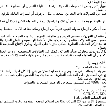
ددة الوظائف
حويل:
تتميز بعض التصميمات الحديثة بارتفاعات قابلة للتعديل أو أسطح قابلة للإزا
 العمل.
حث عن الطاولات ذات التخزين المخفي، مثل الرفوف أو الميزات القابلة للرف
تر طاولة قهوة متناسبة مع أريكتك وكراسيك. يمكن للطاولة الكبيرة جدًا أن تطغى
ب أن يكون ارتفاع طاولة القهوة قريباً من ارتفاع وسائد مقاعد الأثاث المحيط به
ي منتصف القرن:
تم تصميم العديد من طاولات القهوة الرخامية الخزفية بتأثيرات
ضمن بعض الطاولات عناصر آرت ديكو، مثل الأنماط الهندسية والألوان الغنية وال
دامة:
تركز العلامات التجارية بشكل متزايد على المواد وطرق الإنتاج الصديقة للب
لوصول
ذا كانت لديك مخاوف بشأن الحركة، ففكر في الطاولات المنخفضة أو ذات الحواف
كد من أن الطاولة ليست ثقيلة جدًا بحيث لا يمكن تحريكها، خاصة إذا كنت قد تحت
أثاث زيسن!
 بتعبئة بضائعنا في صناديق بيضاء محايدة وكرتون بني. إذا كان لديك براءة اخترا
ضائع في الصناديق ذات العلامات التجارية الخاصة بك بعد الحصول على خطابات ال
يد.
بعد استلام الدفعة المقدمة. وقت التسليم المحدد يعتمد
ية الطلب الخاص بك.