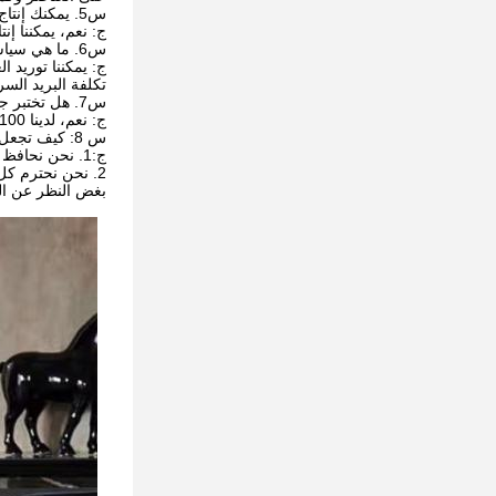
س5. يمكنك إنتاج وفقا للعينات ؟
ج: نعم، يمكننا إنت
س6. ما هي سياسة العينة الخاصة بك؟
ج: يمكننا توريد ا
تكلفة البريد السر
س7. هل تختبر جميع بضائعك قبل التسليم؟
ج: نعم، لدينا 100% اختبار قبل التسليم
س 8: كيف تجعل عملنا علاقة جيدة وطويلة الأمد؟
ج:1. نحن نحافظ على نوعية جيدة وبأسعار تنافسية لضمان استفادة عملائنا.
2. نحن نحترم كل عميل كصديق لنا ونتعامل بإخلاص ونكون صداقات معهم،
بغض النظر عن الم