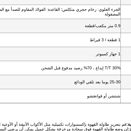
الجزء العلوي: رخام حجري متكلس؛ القاعدة: الفولاذ المقاوم للصدأ مع الشم
المصقولة
0.9 متر مكعب/قطعة
1 قطعة / 3 قيراط
1 جهاز كمبيوتر
T/T 30% إيداع ، 70% رصيد مدفوع قبل الشحن
25-30 يوما بعد تلقي الودائع
شنتشن أو قوانغتشو
ة:
قم بتعزيز طاولة القهوة بإكسسوارات تكميلية مثل الأكواب الأنيقة أو الأوعية 
:
إن وضع طاولة القهوة فوق سجادة مزخرفة بشكل جميل يمكن أن يرضي المساحة