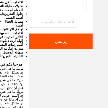
الاتجاهات في متع
طاولات قابلة للت
الطعام أو مساحة
حلول التخزين:
اب
أهمية النسب
مسائل النطاق:
اخ
أهمية.
توافق الارتفاع:
يج
الاتجاهات الشعبية
التأثير الحديث ف
يرسل
إلهام آرت ديكو:
تت
الممارسات المست
ميزات إمكانية ا
سهولة الوصول:
إ
اعتبارات الوزن:
تأ
مرحبا بكم في 
س1. ما هي شروط التعبئة الخاصة بك؟
ج: بشكل عام، نقوم
يمكننا تعبئة الب
س2. ما هي شروط الدفع الخاصة بك؟
ج: T/T 50% كوديعة، و50% قبل التسليم. سنعرض لك صور المنتجات والعبوات
قبل أن تدفع الرص
س3. ما هي شروط التسليم الخاصة بك؟
ج: إكسو، فوب، CFR، CIF، DDU.
س 4. ماذا عن وقت التسليم الخاص بك ؟
ج: بشكل عام، سيستغرق الأمر من 20 إلى 60 يومًا 
على العناصر وكم