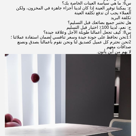
س6: ما هي سياسة العينات الخاصة بك؟
ج: يمكننا توفير العينة إذا كان لدينا أجزاء جاهزة في المخزون، ولكن
العملاء يجب أن تدفع تكلفة العينة
تكلفة البريد
هل تختبر جميع بضائعك قبل التسليم؟
ج: نعم، لدينا 100٪ اختبار قبل التسليم
س8: كيف تجعل أعمالنا طويلة الأجل وعلاقة جيدة؟
أ:1نحن نحافظ على جودة جيدة وسعر تنافسي لضمان استفادة عملائنا ؛
2نحن نحترم كل عميل كصديق لنا ونحن نقوم بأعمالنا بصدق ونصنع
صداقات معهم
لا يهم من أين يأتون.