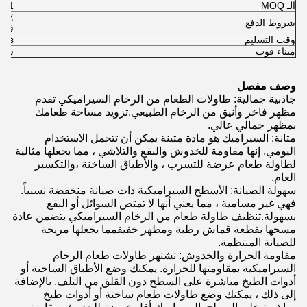
الـ MOQ
1ص
شروط الدفع
قبل 
وقت التسليم
25-30days
ميناء فوب
شنت
وصف مفصل
جاذبية جمالية: طاولات الطعام من الرخام السيراميكي تقدم
مظهر فاخر وأنيق من الرخام الطبيعي.تزويد مساحة طعامك
بمظهر جمالي عالي.
متانة: السيراميك هو مادة متينة يمكن أن تتحمل الاستخدام
اليومي. إنها مقاومة للخدوش والبقع والتلاشي ، مما يجعلها مثالية
لطاولة طعام عرضة للتسرب ، والأطباق الساخنة ،والتكسير
العام.
سهولة الصيانة: الأسطح السيراميكية ذات صيانة منخفضة نسبياً.
فهي غير مسامية ، مما يعني أنها لا تمتص السوائل أو البقع
بسهولة.تنظيف طاولة طعام من الرخام السيراميكي يتضمن عادة
مسحها بقطعة قماش رطبة ومطهر خفيفمما يجعلها مريحة
للصيانة المنتظمة.
مقاومة الحرارة والخدوش: تشتهر طاولات طعام الرخام
السيراميكية بمقاومتها للحرارة. يمكنك وضع الأطباق الساخنة أو
أدوات الطبخ مباشرة على السطح دون القلق من التلف. بالإضافة
إلى ذلك ، يمكنك وضع طاولات طعام ساخنة أو أدوات طبخ