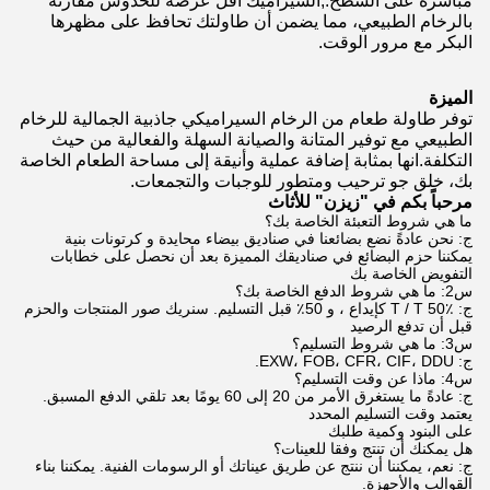
مباشرة على السطح.,السيراميك أقل عرضة للخدوش مقارنة
بالرخام الطبيعي، مما يضمن أن طاولتك تحافظ على مظهرها
البكر مع مرور الوقت.
الميزة
توفر طاولة طعام من الرخام السيراميكي جاذبية الجمالية للرخام
الطبيعي مع توفير المتانة والصيانة السهلة والفعالية من حيث
التكلفة.انها بمثابة إضافة عملية وأنيقة إلى مساحة الطعام الخاصة
بك، خلق جو ترحيب ومتطور للوجبات والتجمعات.
مرحباً بكم في "زيزن" للأثاث
ما هي شروط التعبئة الخاصة بك؟
ج: نحن عادةً نضع بضائعنا في صناديق بيضاء محايدة و كرتونات بنية
يمكننا حزم البضائع في صناديقك المميزة بعد أن نحصل على خطابات
التفويض الخاصة بك
س2: ما هي شروط الدفع الخاصة بك؟
ج: T / T 50٪ كإيداع ، و 50٪ قبل التسليم. سنريك صور المنتجات والحزم
قبل أن تدفع الرصيد
س3: ما هي شروط التسليم؟
ج: EXW، FOB، CFR، CIF، DDU.
س4: ماذا عن وقت التسليم؟
ج: عادةً ما يستغرق الأمر من 20 إلى 60 يومًا بعد تلقي الدفع المسبق.
يعتمد وقت التسليم المحدد
على البنود وكمية طلبك
هل يمكنك أن تنتج وفقا للعينات؟
ج: نعم، يمكننا أن ننتج عن طريق عيناتك أو الرسومات الفنية. يمكننا بناء
القوالب والأجهزة.