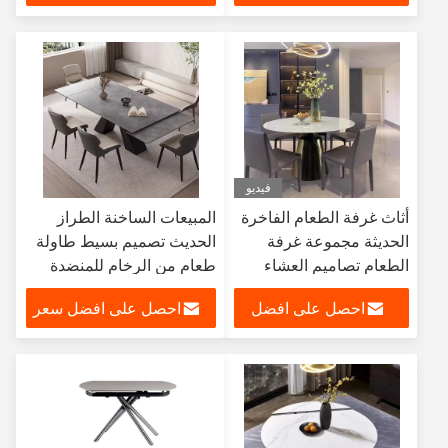
الكربوني
طاولة طعام حديثة
سعر
فيديو
أثاث غرفة الطعام الفاخرة
المبيعات الساخنة الطراز
الحديثة مجموعة غرفة
الحديث تصميم بسيط طاولة
الطعام تصاميم العشاء
طعام من الرخام للمنضدة
مطعم طاولة الطعام
مجموعة 6 كراسي قابلة
احصل على افضل
احصل على افضل سعر
والكراسي ل 8
للتوسيع سعر المصنع بالجملة
رخيصة طاولة طعام واسعة
سعر
النطاق