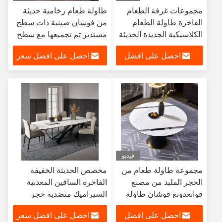
مجموعات غرفة الطعام
طاولة طعام رخامية حديثة
الفاخرة طاولة الطعام
من فوشان صينية ذات سطح
الكلاسيكية الجديدة الحديثة
مستدير تم تجميعها مع سطح
مجموعات غرفة الطعام
سيراميك عالي الجودة وأرجل
احصل على افضل
احصل على افضل سعر
تصميم طاولة طعام فاخرة
حديدية
وكرسي
سعر
فيديو
مجموعة طاولة طعام من
مخصص الحديثة الخفيفة
الحجر الملبد من مصنع
الفاخرة الساقين المعدنية
قوانغدونغ فوشان طاولة
السيراميك منضدية حجر
طعام قابلة للتمديد لـ 8
متكلس أثاث غرفة الطعام
احصل على افضل
احصل على افضل سعر
كراسي بقاعدة من الفولاذ
طاولة طعام رخامية مجموعة