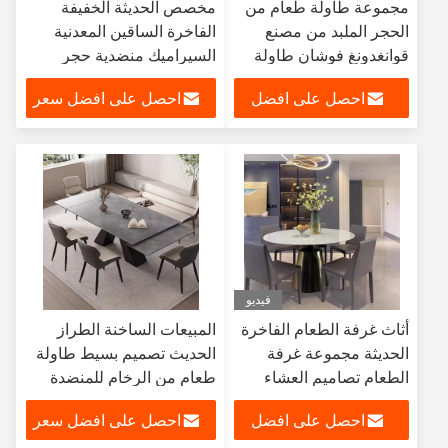
مجموعة طاولة طعام من
مخصص الحديثة الخفيفة
الحجر الملبد من مصنع
الفاخرة الساقين المعدنية
قوانغدونغ فوشان طاولة
السيراميك منضدية حجر
طعام قابلة للتمديد لـ 8
متكلس أثاث غرفة الطعام
احصل على افضل
احصل على افضل سعر
كراسي بقاعدة من الفولاذ
طاولة طعام رخامية مجموعة
الكربوني
طاولة طعام حديثة
سعر
فيديو
أثاث غرفة الطعام الفاخرة
المبيعات الساخنة الطراز
الحديثة مجموعة غرفة
الحديث تصميم بسيط طاولة
الطعام تصاميم العشاء
طعام من الرخام للمنضدة
مطعم طاولة الطعام
مجموعة 6 كراسي قابلة
احصل على افضل
احصل على افضل سعر
والكراسي ل 8
للتوسيع سعر المصنع بالجملة