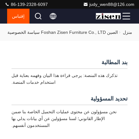
86-139-2328-6097
judy_wen88@126.com
إقتباس
منزل
الصين Foshan Zisen Furniture Co., LTD سياسة الخصوصية
بند المطالبة
تذكرك هذه المنصة: يرجى قراءة هذا البيان وفهمه بعناية قبل
استخدام خدمات المنصة.
تحديد المسؤولية
نحن مسؤولون عن محتوى عمليات التحميل الخاصة بنا ضمن
الإطار القانوني؛ لسنا مسؤولين عن أي بيانات يدلي بها
المستخدمون أنفسهم.