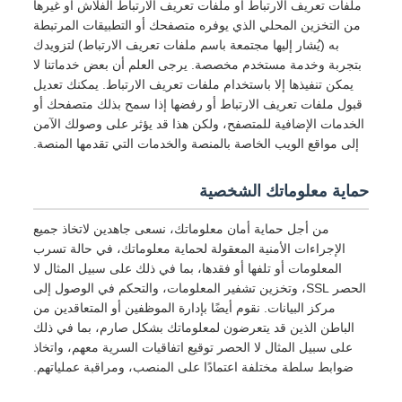
ملفات تعريف الارتباط أو ملفات تعريف الارتباط الفلاش أو غيرها
من التخزين المحلي الذي يوفره متصفحك أو التطبيقات المرتبطة
به (يُشار إليها مجتمعة باسم ملفات تعريف الارتباط) لتزويدك
بتجربة وخدمة مستخدم مخصصة. يرجى العلم أن بعض خدماتنا لا
يمكن تنفيذها إلا باستخدام ملفات تعريف الارتباط. يمكنك تعديل
قبول ملفات تعريف الارتباط أو رفضها إذا سمح بذلك متصفحك أو
الخدمات الإضافية للمتصفح، ولكن هذا قد يؤثر على وصولك الآمن
إلى مواقع الويب الخاصة بالمنصة والخدمات التي تقدمها المنصة.
حماية معلوماتك الشخصية
من أجل حماية أمان معلوماتك، نسعى جاهدين لاتخاذ جميع
الإجراءات الأمنية المعقولة لحماية معلوماتك، في حالة تسرب
المعلومات أو تلفها أو فقدها، بما في ذلك على سبيل المثال لا
الحصر SSL، وتخزين تشفير المعلومات، والتحكم في الوصول إلى
مركز البيانات. نقوم أيضًا بإدارة الموظفين أو المتعاقدين من
الباطن الذين قد يتعرضون لمعلوماتك بشكل صارم، بما في ذلك
على سبيل المثال لا الحصر توقيع اتفاقيات السرية معهم، واتخاذ
ضوابط سلطة مختلفة اعتمادًا على المنصب، ومراقبة عملياتهم.