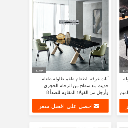
ديو
فيديو
لة
أثاث غرفة الطعام طقم طاولة طعام
د
حديث مع سطح من الرخام الحجري
ميم
وأرجل من الفولاذ المقاوم للصدأ 8
كراسي لتناول الطعام في المطعم
احصل على افضل سعر