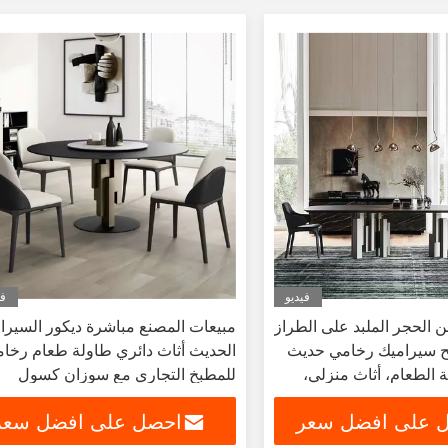
فيديو
في
 الحجر الملبد على الطراز
مبيعات المصنع مباشرة ديكور السيرا
 سيراميك رخامي حديث
الحديث أثاث دائري طاولة طعام رخام
الطعام، أثاث منزلي،
للمطبخ التجاري مع سوزان كسول
ومجموعة كرسي
 على افضل سعر
احصل على افضل سعر