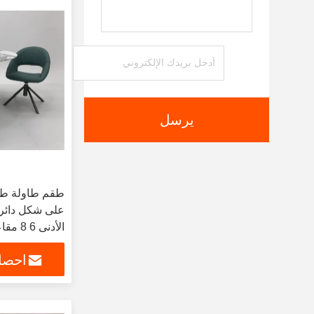
يرسل
طقم طاولة طعا
على شكل دائري
الأدنى
منزلي مصمم
احصل