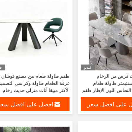
فيديو
في
 قرص من الرخام
طقم طاولة طعام من مصنع فوشان أ
منضدة 120 سنتيمتر طاولة طعام
غرفة الطعام طاولة وكراسي التصميم
لنحاس اللون الإطار طقم
الأكثر مبيعًا أثاث منزلي حديث رخام
منزل طاولة أثاث المنزل
أوروبا بسيط حديث
 على افضل سعر
احصل على افضل سعر