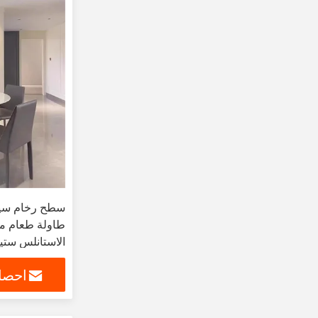
طاولة طعام م
الاستانلس ست
منزلية طاولة 
احصل