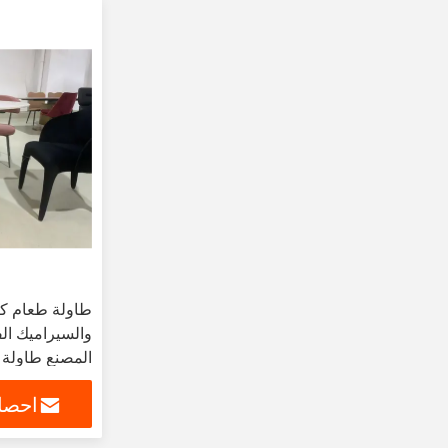
طاولة طعام كب
والسيراميك الف
المصنع طاولة 
شمالية للمطع
احصل