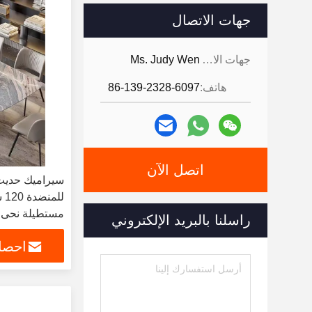
جهات الاتصال
جهات الاتصال:
Ms. Judy Wen
هاتف:
86-139-2328-6097
اتصل الآن
سيراميك حديث
لل
مستطيلة نحى ا
راسلنا بالبريد الإلكتروني
طاولة طعام ال
احصل