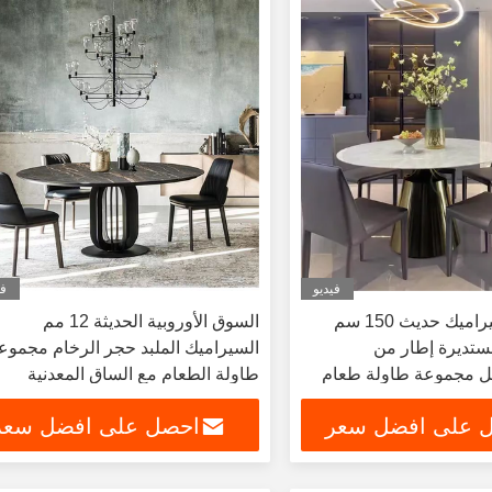
فيديو
في
سطح رخام سيراميك حديث 150 سم
السوق الأوروبية الحديثة 12 مم
ستديرة إطار من
السيراميك الملبد حجر الرخام مجموع
يل مجموعة طاولة طعام
طاولة الطعام مع الساق المعدنية
أثاث منزلي
لاستخدام شقة فيلا المطبخ
 على افضل سعر
احصل على افضل سعر