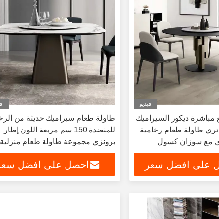
فيديو
في
 مباشرة ديكور السيراميك
طاولة طعام سيراميك حديثة من الرخ
ائري طاولة طعام رخامية
للمنضدة 150 سم مربعة اللون إطار
ري مع سوزان كسول
برونزي مجموعة طاولة طعام منزلية
طاولة أثاث منزلي
 على افضل سعر
احصل على افضل سعر