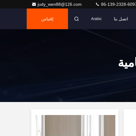
judy_wen88@126.com
86-139-2328-609
اتصل بنا
إقتباس
Arabic
مية