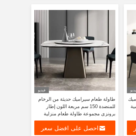
ديو
فيديو
ميك
طاولة طعام سيراميك حديثة من الرخام
ية
للمنضدة 150 سم مربعة اللون إطار
برونزي مجموعة طاولة طعام منزلية
طاولة أثاث منزلي
احصل على افضل سعر