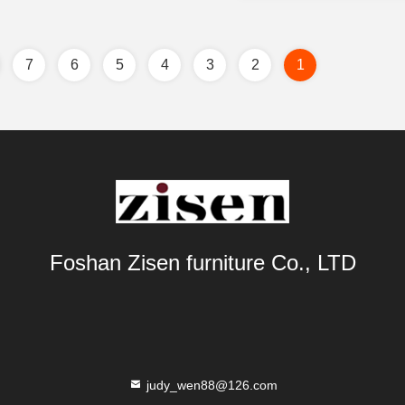
7
6
5
4
3
2
1
Foshan Zisen furniture Co., LTD
judy_wen88@126.com