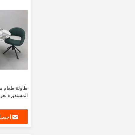
طاولة طعام من
المستديرة لغر
احصل