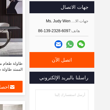
جهات الاتصال
جهات الاتصال:
Ms. Judy Wen
هاتف:
86-139-2328-6097
اتصل الآن
طاولة طعام من
الممتد طاولة 
راسلنا بالبريد الإلكتروني
احصل