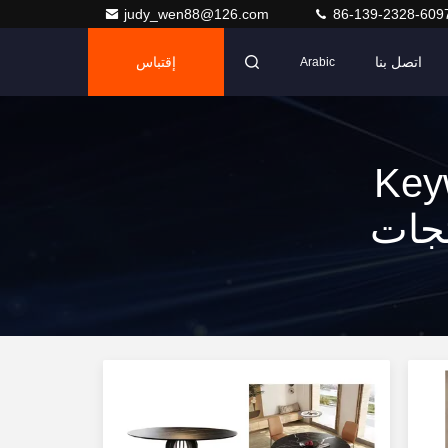
judy_wen88@126.com
86-139-2328-609
اتصل بنا
إقتباس
Arabic
Key