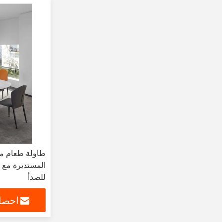
طاولة طعام من
المستديرة مع أ
للصدأ
احصل