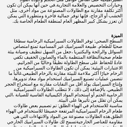
وخيارات التخصيص والعلامة التجارية.في حين أنها يمكن أن تكون
أكثر تكلفة مقارنة مع الطاولات المصنوعة من مواد أخرى، مثل
الخشب أو الزجاج، فإنها توفر جمالية فاخرة ومتطورة التي يمكن
أن تعزز بشكل كبير المظهر العام لمنطقة الطعام الخاصة بك.
الميزة
السطح الصحي: توفر الطاولات السيراميكية الرخامية سطحًا
صحيًا للطعام. طبيعة السيراميك غير المسامية تمنع امتصاص
السوائل والرائحة والبكتيريا ،جعل من السهل تنظيف وصيانة بيئة
طعام صحيةالنظافة المنتظمة بالماء والصابون الخفيف تكفي
عادةً للحفاظ على سطح الطاولة نظيفًا وخاليًا من الجراثيم.
الاعتبارات البيئية: يمكن أن تكون الطاولات السيراميكية من
الرخام خيارًا أكثر ملاءمة للبيئة مقارنة بالرخام الطبيعي.غالباً ما
تتضمن عمليات تصنيع السيراميك استخدام مواد معاد تدويرها،
وإنتاج السيراميك يولد أقل من النفايات مقارنة مع استخراج الحجر
الطبيعي. بالإضافة إلى ذلك ، لا تتطلب الطاولات السيراميكية
الرخامية الختم أو استخدام المواد الكيميائية القاسية للصيانة ،التي
يمكن أن تقلل من تأثيرها على البيئة.
مناسبة للاستخدام في الهواء الطلق: تم تصميم بعض طاولات
طعام الرخام السيراميكية المرتفعة خصيصًا للاستخدام في الهواء
الطلق.هذه الطاولات مصنوعة من المواد والانتهاءات التي هي
مقاومة للعناصر الخارجيةتسمح لك طاولات السيراميك الخارجي