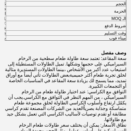
الحجم
0.5سي بي ام/قطعة
الحزمة
السف
الـ MOQ
1ص
شروط الدفع
قبل 
وقت التسليم
25-30days
ميناء فوب
شنت
وصف مفصل
سعة المقاعد: تعتمد سعة طاولة طعام سطحية من الرخام
السيراميكي على حجمها وشكلها. تميل الطاولات المستطيلة إلى
استيعاب عدد أكبر من الأشخاص ،بينما الطاولات المستديرة مثالية
لخلق تجربة طعام أكثر حميميةبعض الطاولات تأتي أيضاً مع أوراق
تمديد، مما يسمح لك بزيادة سعة المقاعد في المناسبات الخاصة
أو التجمعات الكبيرة.
التوافق مع الكراسي: عند اختيار طاولة طعام من الرخام
السيراميكي ، من المهم النظر في التوافق مع الكراسي.يجب أن
يكمّل ارتفاع وأسلوب الكراسي الطاولة لخلق مجموعة طعام
متماسكة وجذابة بصرياًالعديد من الشركات المصنعة تقدم كراسي
مطابقة أو تقدم توصيات لأساليب الكراسي التي تعمل بشكل جيد
مع طاولاتها.
نطاق الأسعار: يمكن أن يختلف سعر طاولات طعام الرخام
السيراميكية على أساس عوامل مثل الحجم وجودة المواد