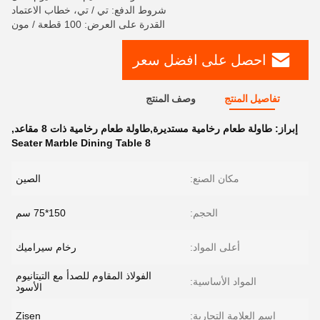
شروط الدفع: تي / تي، خطاب الاعتماد
القدرة على العرض: 100 قطعة / مون
احصل على افضل سعر
تفاصيل المنتج
وصف المنتج
إبراز:
طاولة طعام رخامية مستديرة,طاولة طعام رخامية ذات 8 مقاعد
,
8 Seater Marble Dining Table
مكان الصنع:
الصين
الحجم:
150*75 سم
أعلى المواد:
رخام سيراميك
الفولاذ المقاوم للصدأ مع التيتانيوم
المواد الأساسية:
الأسود
اسم العلامة التجارية:
Zisen