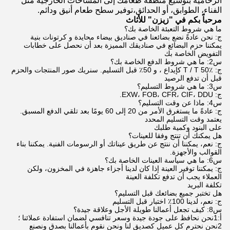
الرخامية بتوسيع منطقة طعامك إلى المساحات الخارجية مثل
الفناء، الطوابق، أو الحدائق،توفير سطح طعام أنيق ودائم.
مرحباً بكم في "زيزن" للأثاث
ما هي شروط التعبئة الخاصة بك؟
ج: نحن عادةً نضع بضائعنا في صناديق بيضاء محايدة و كرتونات بنية
يمكننا حزم البضائع في صناديقك المميزة بعد أن نحصل على خطابات
التفويض الخاصة بك
س2: ما هي شروط الدفع الخاصة بك؟
ج: T / T 50٪ كإيداع ، و 50٪ قبل التسليم. سنريك صور المنتجات والحزم
قبل أن تدفع الرصيد
س3: ما هي شروط التسليم؟
ج: EXW، FOB، CFR، CIF، DDU.
س4: ماذا عن وقت التسليم؟
ج: عادةً ما يستغرق الأمر من 20 إلى 60 يومًا بعد تلقي الدفع المسبق.
يعتمد وقت التسليم المحدد
على البنود وكمية طلبك
هل يمكنك أن تنتج وفقا للعينات؟
ج: نعم، يمكننا أن ننتج عن طريق عيناتك أو الرسومات الفنية. يمكننا بناء
القوالب والأجهزة.
س6: ما هي سياسة العينات الخاصة بك؟
ج: يمكننا توفير العينة إذا كان لدينا أجزاء جاهزة في المخزون، ولكن
العملاء يجب أن تدفع تكلفة العينة
تكلفة البريد
هل تختبر جميع بضائعك قبل التسليم؟
ج: نعم، لدينا 100٪ اختبار قبل التسليم
س8: كيف تجعل أعمالنا طويلة الأجل وعلاقة جيدة؟
أ:1نحن نحافظ على جودة جيدة وسعر تنافسي لضمان استفادة عملائنا ؛
2نحن نحترم كل عميل كصديق لنا ونحن نقوم بأعمالنا بصدق ونصنع