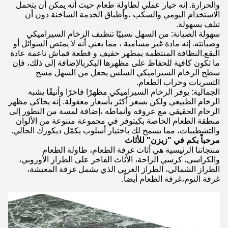
والحرارة. إنه خيار عملي لطاولة طعام حيث أنه يمكن أن يتحمل
الاستخدام اليومي والسكب ،وأطباق الخدمة الساخنة دون أن
تتلف بسهولة.
سهولة الصيانة: من السهل نسبيًا تنظيف الرخام السيراميكي
وصيانته. إنه مادة غير مسامية ، مما يعني أنه لا يمتص السوائل أو
البقع.النظافة المنتظمة بمطهر خفيف و قطعة قماش ناعمة عادة
ما تكون كافية للحفاظ على مظهرها البكربالإضافة إلى ذلك، فإن
سطح الرخام السيراميكي السلس يجعل من السهل مسح
التسربات وخراب الطعام.
الجمالية: يوفر الرخام السيراميكي مظهرًا فاخرًا وأنيقًا يشبه
الرخام الطبيعي ولكن بسعر أكثر بأسعار معقولة. إنه يحاكي مظهر
الرخام الحقيقي مع عروقه وأنماطه ،إضافة لمسة من التطور إلى
منطقة الطعام الخاصة بكيتوفر في مجموعة متنوعة من الألوان
والتشطيبات، مما يسمح لك باختيار أسلوب يكمّل ديكورك الحالي.
مرحباً بكم في "زيزن" للأثاث
منتجاتنا الرئيسية هي أثاث غرفة الطعام، طاولة الطعام
والكراسي، كرسي الراحة، الأثاث الفاخر على الطراز الأوروبي،
الطراز الشمالي، الطراز الغربي الذي يشمل غرفة المعيشة،
غرفة النوم،غرفة الطعام أيضاً.