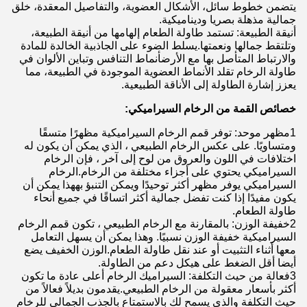
يتضمن خطوط سائل، الأشكال العضوية، والتفاصيل المعقدة، خلق
جمالية مذهلة بصريا وديناميكية.
أنيقة الطبيعة: تستمد طاولة الطعام إلهامها من أنيقة الطبيعة،
وتلتقط جمالها ونعمتها.يسلط الضوء على الجاذبية الخالدة للمادة
والارتباط المتأصل بها مع الأرضأنماط التنافس وتباين الألوان في
طاولة الرخام تقلد الأنماط العضوية الموجودة في الطبيعة، مما
يعزز إشارة الطاولة إلى الأناقة الطبيعية.
خصائص القمة من الرخام السيراميكي:
1مظهر موحد: توفر قمم الرخام السيراميكية مظهرًا متسقًا
ومتساويًا. على عكس الرخام الطبيعي ، الذي يمكن أن يكون له
اختلافات في اللون والعروق من لوح إلى آخر ، فإن الرخام
السيراميكي يحتوي على أجزاء مختلفة من الرخام.الرخام
السيراميكي يوفر مظهر أكثر توحيدًا ويمكن التنبؤ بههذا يمكن أن
يكون مفيدًا إذا كنت تفضل جمالية أكثر اتساقًا في جميع أنحاء
طاولة الطعام.
2خفيفة الوزن: بالمقارنة مع الرخام الطبيعي ، تكون قمم الرخام
السيراميكية خفيفة الوزن نسبيًا. وهذا يمكن أن يسهل التعامل
معها أثناء التثبيت أو عند نقل طاولة الطعام.الوزن الخفيف يضع
أيضا أقل الضغط على هيكل دعم من الطاولة.
3فعالة من حيث التكلفة: السيراميك الرخام أعلى عادة ما تكون
أكثر بأسعار معقولة من الرخام الطبيعي.يقدمون بديلاً فعالاً من
حيث التكلفة والذي يسمح لك بالاستمتاع بالجذب الجمالي للرخام