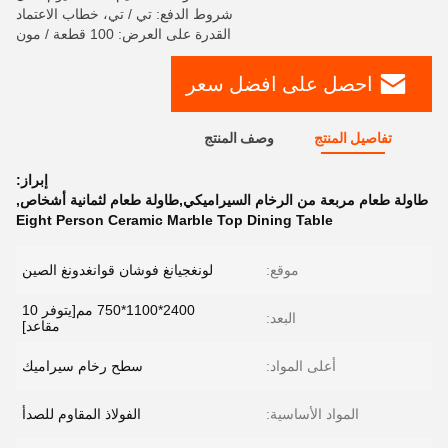
شروط الدفع: تي / تي، خطاب الاعتماد
القدرة على العرض: 100 قطعة / مون
احصل على افضل سعر
تفاصيل المنتج
وصف المنتج
إبراز:
طاولة طعام مربعة من الرخام السيراميكي,طاولة طعام لثمانية أشخاص
,
Eight Person Ceramic Marble Top Dining Table
موقع:
لونغجيانغ فوشان قوانغدونغ الصين
2400*1100*750 مم[يتوفر 10
البعد:
مقاعد]
أعلى المواد:
سطح رخام سيراميك
المواد الأساسية:
الفولاذ المقاوم للصدأ