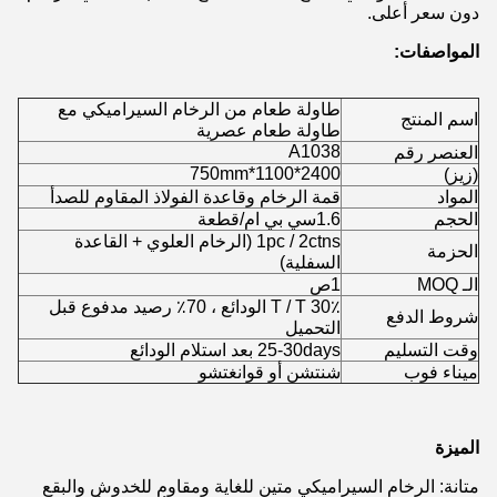
دون سعر أعلى.
المواصفات:
طاولة طعام من الرخام السيراميكي مع
اسم المنتج
طاولة طعام عصرية
A1038
العنصر رقم
2400*1100*750mm
(زيز)
المواد
قمة الرخام وقاعدة الفولاذ المقاوم للصدأ
الحجم
1.6سي بي ام/قطعة
1pc / 2ctns (الرخام العلوي + القاعدة
الحزمة
السفلية)
الـ MOQ
1ص
T / T 30٪ الودائع ، 70٪ رصيد مدفوع قبل
شروط الدفع
التحميل
وقت التسليم
25-30days بعد استلام الودائع
ميناء فوب
شنتشن أو قوانغتشو
الميزة
متانة: الرخام السيراميكي متين للغاية ومقاوم للخدوش والبقع