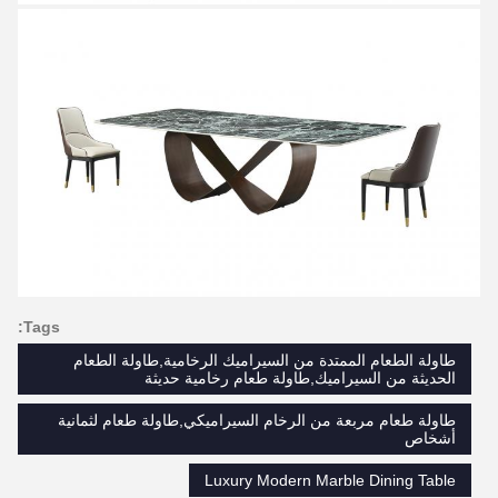
Tags:
طاولة الطعام الممتدة من السيراميك الرخامية,طاولة الطعام
الحديثة من السيراميك,طاولة طعام رخامية حديثة
طاولة طعام مربعة من الرخام السيراميكي,طاولة طعام لثمانية
أشخاص
Luxury Modern Marble Dining Table