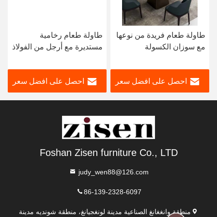
طاولة طعام فريدة من نوعها
طاولة طعام رخامية
مع سوزان الكسولة
مستديرة مع أرجل من الفولاذ
المقاوم للصدأ 8 مقاعد
طاولة طعام رخامية وكرسي
احصل على افضل سعر
احصل على افضل سعر
Foshan Zisen furniture Co., LTD
judy_wen88@126.com
86-139-2328-6097
منطقة وانغغانغ الصناعية مدينة لونغجيانغ، منطقة شونديه مدينة