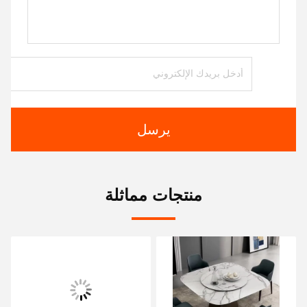
يرسل
منتجات مماثلة