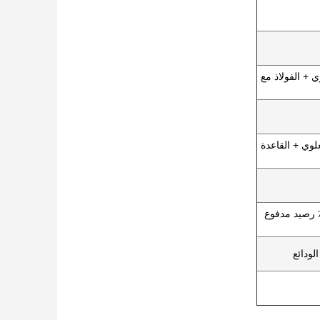
 + الفولاذ مع
خام العلوي + القاعدة
T / T  الودائع ، 70٪ رصيد مدفوع