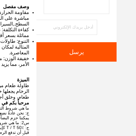
وصف مفصل
مقاومة الحرارة
مباشرة على الس
السطح.,السيرا
كفاءة التكلفة: 
مماثلة بسعر أق
التنوع: طاولات
المثالية لمكان
يرسل
المعاصرة.
خفيفة الوزن: مق
الأمر، مما يزي
الميزة
طاولة طعام من 
الرخام يجعلها خ
طعام، وخلق أجو
مرحباً بكم في 
ما هي شروط التع
ج: نحن عادةً نضع
يمكننا حزم البض
س2: ما هي شروط الدفع الخاصة بك؟
ج: T / T 50٪ كإيداع ، و 50٪ قبل التسليم. سنريك صور المنتجات والحزم
قبل أن تدفع الرص