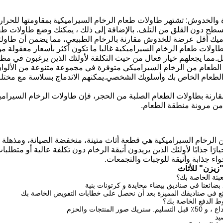
 والخدوش: تشتهر طاولات طعام الرخام السيراميكية بمقاومتها للحرارة
طح دون القلق من التلف. بالإضافة إلى ذلك ، يمكنك وضع طاولات طع
ميك أقل عرضة للخدوش مقارنة بالرخام الطبيعي، مما يضمن أن طاولت
طاولات طعام الرخام السيراميكية غالبا ما تكون أكثر بأسعار معقولة من
ل.مما يجعلهم خيار فعال من حيث التكلفة لأولئك الذين يرغبون في مظهر
 الطعام من الرخام السيراميكي متوفرة في مجموعة متنوعة من الألوان و
 الطعام الخاص بك وأسلوبك الشخصي.يمكنهم الاندماج بسلاسة مع مختلف 
ارنة بطاولات الطعام الصلبة من الحجر، فإن طاولات الرخام السيراميكية 
د من مرونة منطقة الطعام.
الرخام السيراميكية هي قطعة أثاث متينة، منخفضة الصيانة، ومذهلة ب
يارًا جذابًا لأولئك الذين يريدون أنيقة الرخام دون تكلفة عالية أو م
اء جذابة وأنيقة للوجبات والتجمعات.
"زيزن" للأثاث
بئة الخاصة بك؟
 بضائعنا في صناديق بيضاء محايدة و كرتونات بنية
ائع في صناديقك المميزة بعد أن نحصل على خطابات التفويض الخاصة بك
يد