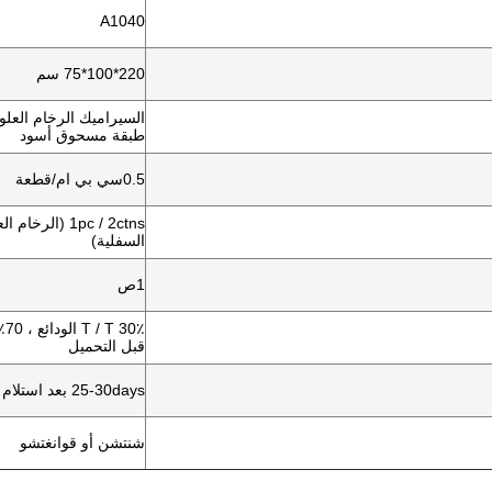
A1040
220*100*75 سم
السيراميك الرخام العلوي
طبقة مسحوق أسود
0.5سي بي ام/قطعة
1pc / 2ctns (الر
السفلية)
1ص
30٪
قبل التحميل
25-30days بعد استلام الودائع
شنتشن أو قوانغتشو