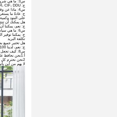
س3: ما هي شروط التسليم؟
ج: EXW، FOB، CFR، CIF، DDU.
س4: ماذا عن وقت التسليم؟
ج: عادةً ما يستغرق الأمر من 20 إلى 60 يومًا بعد تلقي 
على البنود وكمية
هل يمكنك أن تنتج
ج: نعم، يمكننا أن
س6: ما هي سياسة العينات الخاصة بك؟
ج: يمكننا توفير ا
تكلفة البريد
هل تختبر جميع بض
ج: نعم، لدينا 100٪ اختبار قبل التسليم
س8: كيف تجعل أعمالنا طويلة الأجل وعلاقة جيدة؟
أ:1نحن نحافظ على جودة جيدة وسعر تنافسي لضمان استفادة عملائنا ؛
2نحن نحترم كل عميل كصديق لنا ونحن نقوم بأعمالنا بصدق ونصنع صداقات معهم
لا يهم من أين يأت