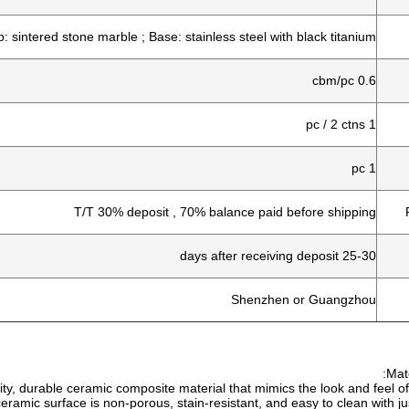
p: sintered stone marble ; Base: stainless steel with black titanium
0.6 cbm/pc
1 pc / 2 ctns
1 pc
T/T 30% deposit , 70% balance paid before shipping
25-30 days after receiving deposit
Shenzhen or Guangzhou
Mate
y, durable ceramic composite material that mimics the look and feel of
eramic surface is non-porous, stain-resistant, and easy to clean with ju