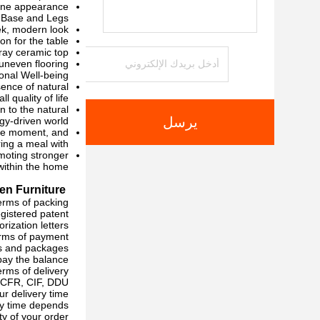
tone appearance.
Base and Legs:
ek, modern look.
n for the table.
ay ceramic top.
uneven flooring.
nal Well-being:
sence of natural
quality of life.
n to the natural
يرسل
gy-driven world.
the moment, and
ing a meal with.
omoting stronger
within the home.
n Furniture!
erms of packing?
gistered patent,
ization letters.
rms of payment?
ts and packages
ay the balance.
rms of delivery?
CFR, CIF, DDU.
r delivery time?
ery time depends
y of your order.