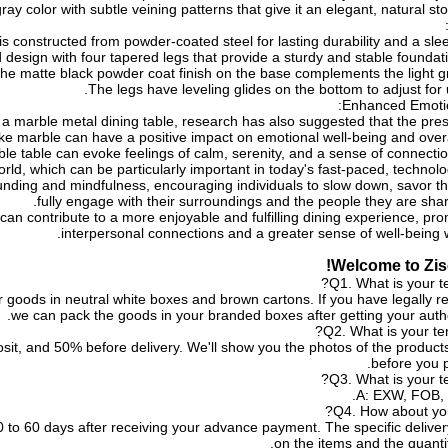
gray color with subtle veining patterns that give it an elegant, natural s
is constructed from powder-coated steel for lasting durability and a sle
esign with four tapered legs that provide a sturdy and stable foundatio
he matte black powder coat finish on the base complements the light gr
The legs have leveling glides on the bottom to adjust for 
Enhanced Emotio
f a marble metal dining table, research has also suggested that the pre
ike marble can have a positive impact on emotional well-being and overall 
e table can evoke feelings of calm, serenity, and a sense of connectio
orld, which can be particularly important in today's fast-paced, technolo
ounding and mindfulness, encouraging individuals to slow down, savor 
fully engage with their surroundings and the people they are shar
can contribute to a more enjoyable and fulfilling dining experience, pr
interpersonal connections and a greater sense of well-being 
Welcome to Zise
Q1. What is your t
 goods in neutral white boxes and brown cartons. If you have legally re
we can pack the goods in your branded boxes after getting your author
Q2. What is your te
sit, and 50% before delivery. We'll show you the photos of the produc
before you p
Q3. What is your te
A: EXW, FOB, 
Q4. How about you
e 20 to 60 days after receiving your advance payment. The specific deliv
on the items and the quantit