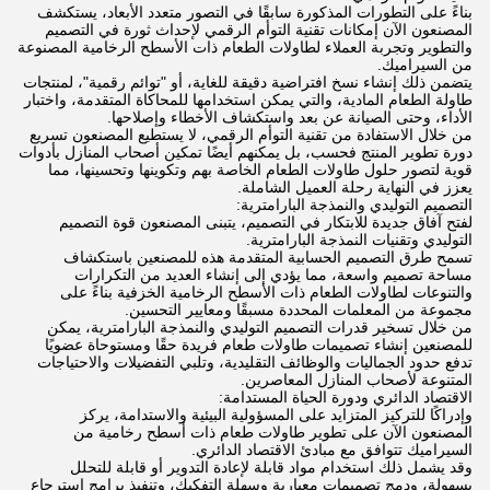
بناءً على التطورات المذكورة سابقًا في التصور متعدد الأبعاد، يستكشف
المصنعون الآن إمكانات تقنية التوأم الرقمي لإحداث ثورة في التصميم
والتطوير وتجربة العملاء لطاولات الطعام ذات الأسطح الرخامية المصنوعة
من السيراميك.
يتضمن ذلك إنشاء نسخ افتراضية دقيقة للغاية، أو "توائم رقمية"، لمنتجات
طاولة الطعام المادية، والتي يمكن استخدامها للمحاكاة المتقدمة، واختبار
الأداء، وحتى الصيانة عن بعد واستكشاف الأخطاء وإصلاحها.
من خلال الاستفادة من تقنية التوأم الرقمي، لا يستطيع المصنعون تسريع
دورة تطوير المنتج فحسب، بل يمكنهم أيضًا تمكين أصحاب المنازل بأدوات
قوية لتصور حلول طاولات الطعام الخاصة بهم وتكوينها وتحسينها، مما
يعزز في النهاية رحلة العميل الشاملة.
التصميم التوليدي والنمذجة البارامترية:
لفتح آفاق جديدة للابتكار في التصميم، يتبنى المصنعون قوة التصميم
التوليدي وتقنيات النمذجة البارامترية.
تسمح طرق التصميم الحسابية المتقدمة هذه للمصنعين باستكشاف
مساحة تصميم واسعة، مما يؤدي إلى إنشاء العديد من التكرارات
والتنوعات لطاولات الطعام ذات الأسطح الرخامية الخزفية بناءً على
مجموعة من المعلمات المحددة مسبقًا ومعايير التحسين.
من خلال تسخير قدرات التصميم التوليدي والنمذجة البارامترية، يمكن
للمصنعين إنشاء تصميمات طاولات طعام فريدة حقًا ومستوحاة عضويًا
تدفع حدود الجماليات والوظائف التقليدية، وتلبي التفضيلات والاحتياجات
المتنوعة لأصحاب المنازل المعاصرين.
الاقتصاد الدائري ودورة الحياة المستدامة:
وإدراكًا للتركيز المتزايد على المسؤولية البيئية والاستدامة، يركز
المصنعون الآن على تطوير طاولات طعام ذات أسطح رخامية من
السيراميك تتوافق مع مبادئ الاقتصاد الدائري.
وقد يشمل ذلك استخدام مواد قابلة لإعادة التدوير أو قابلة للتحلل
بسهولة، ودمج تصميمات معيارية وسهلة التفكيك، وتنفيذ برامج استرجاع