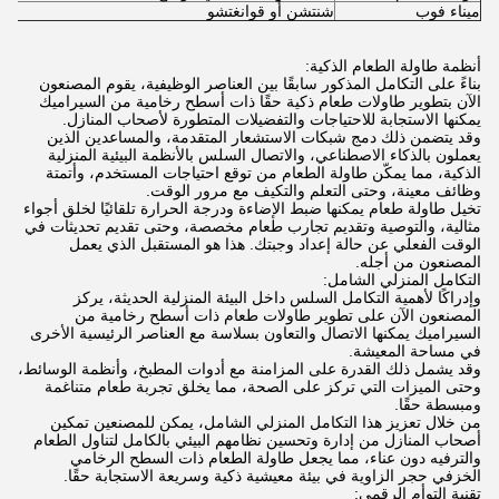
ميناء فوب
شنتشن أو قوانغتشو
أنظمة طاولة الطعام الذكية:
بناءً على التكامل المذكور سابقًا بين العناصر الوظيفية، يقوم المصنعون
الآن بتطوير طاولات طعام ذكية حقًا ذات أسطح رخامية من السيراميك
يمكنها الاستجابة للاحتياجات والتفضيلات المتطورة لأصحاب المنازل.
وقد يتضمن ذلك دمج شبكات الاستشعار المتقدمة، والمساعدين الذين
يعملون بالذكاء الاصطناعي، والاتصال السلس بالأنظمة البيئية المنزلية
الذكية، مما يمكّن طاولة الطعام من توقع احتياجات المستخدم، وأتمتة
وظائف معينة، وحتى التعلم والتكيف مع مرور الوقت.
تخيل طاولة طعام يمكنها ضبط الإضاءة ودرجة الحرارة تلقائيًا لخلق أجواء
مثالية، والتوصية وتقديم تجارب طعام مخصصة، وحتى تقديم تحديثات في
الوقت الفعلي عن حالة إعداد وجبتك. هذا هو المستقبل الذي يعمل
المصنعون من أجله.
التكامل المنزلي الشامل:
وإدراكًا لأهمية التكامل السلس داخل البيئة المنزلية الحديثة، يركز
المصنعون الآن على تطوير طاولات طعام ذات أسطح رخامية من
السيراميك يمكنها الاتصال والتعاون بسلاسة مع العناصر الرئيسية الأخرى
في مساحة المعيشة.
وقد يشمل ذلك القدرة على المزامنة مع أدوات المطبخ، وأنظمة الوسائط،
وحتى الميزات التي تركز على الصحة، مما يخلق تجربة طعام متناغمة
ومبسطة حقًا.
من خلال تعزيز هذا التكامل المنزلي الشامل، يمكن للمصنعين تمكين
أصحاب المنازل من إدارة وتحسين نظامهم البيئي بالكامل لتناول الطعام
والترفيه دون عناء، مما يجعل طاولة الطعام ذات السطح الرخامي
الخزفي حجر الزاوية في بيئة معيشية ذكية وسريعة الاستجابة حقًا.
تقنية التوأم الرقمي: