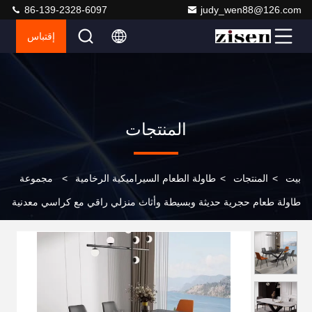
86-139-2328-6097
judy_wen88@126.com
إقتباس
المنتجات
بيت
>
المنتجات
>
طاولة الطعام السيراميكية الرخامية
>
مجموعة
طاولة طعام حجرية حديثة وبسيطة وأثاث منزلي راقي مع كراسي معدنية
لأثاث الشقق وغرف الطعام في الفندق