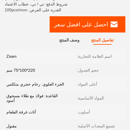
شروط الدفع: تي / تي، خطاب الاعتماد
القدرة على العرض: 100pcs/mon
احصل على افضل سعر
تفاصيل المنتج
وصف المنتج
اسم العلامة التجارية:
Zisen
حجم الجدول:
220*100*75 سم
أعلى المواد:
الجزء العلوي: رخام حجري متكلس
القاعدة: فولاذ مع طلاء مسحوق
المواد الأساسية:
أسود
أسلوب:
أثاث غرفة الطعام
تصنيع المعدات الأصلية:
مقبول