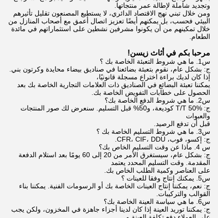
وتجديد شاملة لإطالة عمر منتجاتها.
ومن خلال تبني نهج الاقتصاد الدائري، لا يستطيع المصنعون تقليل تأثيرهم
البيئي فحسب، بل يمكنهم أيضًا تعزيز اتصال أعمق مع أصحاب المنازل من
خلال تمكينهم من أن يكونوا مشرفين نشطين على استثماراتهم في مائدة
الطعام.
مرحبا بكم في أثاث زيسن!
س1. ما هي شروط التعبئة الخاصة بك ؟
ج: بشكل عام، نقوم بتعبئة بضائعنا في صناديق بيضاء محايدة وكرتون بني.
إذا كان لديك براءة اختراع مسجلة قانونيًا،
يمكننا تعبئة البضائع في الصناديق ذات العلامات التجارية الخاصة بك بعد
الحصول على خطابات التفويض الخاصة بك.
س2. ما هي شروط الدفع الخاصة بك؟
ج: T/T 50% كوديعة، و50% قبل التسليم. سنعرض لك صور المنتجات
والعبوات
قبل أن تدفع الرصيد.
س3. ما هي شروط التسليم الخاصة بك ؟
ج: إكسو، فوب، CFR، CIF، DDU.
س 4. ماذا عن وقت التسليم الخاص بك؟
ج: بشكل عام، سيستغرق الأمر من 20 إلى 60 يومًا بعد استلام الدفعة
المقدمة. وقت التسليم المحدد يعتمد
على العناصر وكمية الطلب الخاص بك.
س5. يمكنك إنتاج وفقا للعينات ؟
ج: نعم، يمكننا إنتاج العينات الخاصة بك أو الرسومات الفنية. يمكننا بناء
القوالب والتركيبات.
س6. ما هي سياسة العينة الخاصة بك؟
ج: يمكننا توريد العينة إذا كان لدينا أجزاء جاهزة في المخزون، ولكن يجب
على العملاء دفع تكلفة العينة و