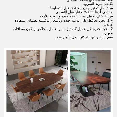
تكلفة البريد السريع.
س7. هل تختبر جميع بضائعك قبل التسليم؟
ج: نعم، لدينا 100% اختبار قبل التسليم
س 8: كيف تجعل عملنا علاقة جيدة وطويلة الأمد؟
ج:1. نحن نحافظ على نوعية جيدة وبأسعار تنافسية لضمان استفادة
عملائنا.
2. نحن نحترم كل عميل كصديق لنا ونتعامل بإخلاص ونكون صداقات
معهم،
بغض النظر عن المكان الذي يأتون منه.