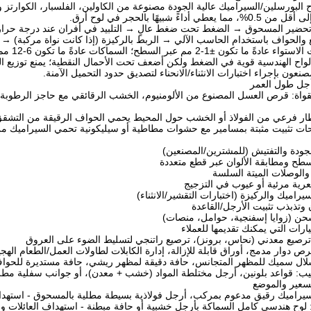
اح البورسلين/السيراميك عالية الجودة مصنوعة من الكاولين، الفلسبار، الكوارتز وا
داءً شبيهًا بالحجر في لوح أرق.
 والحواف باستخدام الحاسب الآلي → الربط بالركيزة (إذا كانت نواة مركبة) →
طح؛ السماكات عادةً ما تكون 6-12 مم للوح المرتبط بنواة، أو 12-20 مم للألواح المتجانسة.
ألواح الهندسية قوية في الضغط ولكن أضعف تحت الأحمال النقطية؛ يمنع توزيع ا
نعون بإجراء اختبارات الانثناء/الانحناء لتصديق حدود التحميل الآمنة.
جل طول العمر
مقواة: قرص العسل المصنوع من الألومنيوم، الخشب الرقائقي مع حاجز الرطوبة، 
ار فرعي من الفولاذ أو الخشب حول المحيط يحمي الحواف الرقيقة من التشقق ويوف
وحات تثبيت مثبتة بمسامير مع حشوات مطاطية أو سيليكونية تحمي السيراميك م
جودة والتفتيش (للمشترين/المصنعين)
طح ومطابقة الألوان عبر قطع متعددة
والوصلات الميتة السلسة
رية مرئية أو عيوب في التزجيج
يراميك والركيزة (اختبارات التقشير/الانثناء)
تذبذب تثبيت الأرجل/القاعدة
شحن (زوايا إسفنجية، حوامل، منصات)
ارات التي يمكنك تقديمها للعملاء
صيع معدني (نحاس، برونز)، ترصيع راتنجي لتسليط الضوء على العروق
 دوار مدمج، أوراق قابلة للإزالة، إدارة الكابلات لطاولات العمل/الطعام الهجي
لال سميك للمظهر المتجانس، حافة دقيقة لمظهر ريشي، حافة مستديرة للحواف
: قواعد بلونين، أرجل مختلطة المواد (خشب + معدن)، أو جوانب سفلية مط
لتسعير والموضع
راميك رقيق مدعوم بمركب، أرجل فولاذية بسيطة مطلية بالمسحوق - استهداف
وح هندسي كامل السماكة بأرجل خشبية أو حافة مبطنة - استهداف العائلات والم