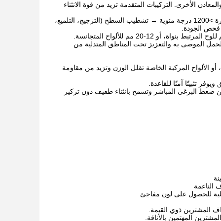
لمعادن الأخرى. التركيبات المتقدمة تزيد من قوة الانثناء
خطوات التصنيع: تحضير المسحوق → الضغط تحت ضغط عالٍ → التلبيد في أفران عند درجة حرارة >1200 درجة مئوية → تشطيب السطح (التزجيج، التلميع،
 فحص الجودة.
لحمل الموصى به والتعزيز تحت المناطق المتدلية من
أو الألواح المركبة الخاصة تقلل الوزن وتزيد من مقاومة
ر تثبيتًا آمنًا للقاعدة.
ن ضغط البرغي المباشر وتسمح بانثناء طفيف دون تركيز
نة
 الناعمة
لية للحصول على لون مفاجئ
 المشترين ذوي القيمة.
شترين المهتمين بالأناقة.