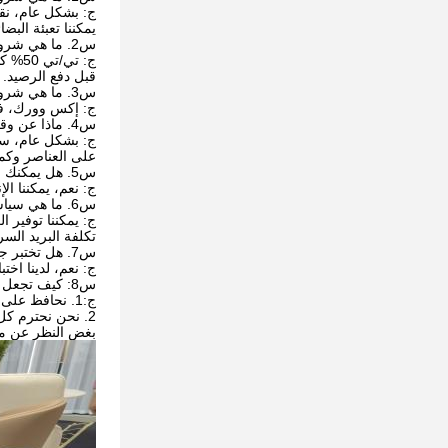
ج: بشكل عام، نقوم
يمكننا تعبئة الب
س2. ما هي شروط الدفع الخاصة بك؟
ج: تي/تي 50% كدفعة مقدمة، و 50% قبل التسليم. سنعرض عليك صور المنتجات والعبوات
قبل دفع الرصيد.
س3. ما هي شروط التسليم الخاصة بك؟
ج: إكس وورك، ف
س4. ماذا عن وقت التسليم الخاص بك؟
ج: بشكل عام، سيستغرق الأمر من 20 إلى 60 يومًا 
على العناصر وكم
س5. هل يمكنك الإنتاج حسب العينات؟
ج: نعم، يمكننا ال
س6. ما هي سياسة العينة الخاصة بك؟
ج: يمكننا توفير ا
تكلفة البريد السر
س7. هل تختبر جميع بضائعك قبل التسليم؟
ج: نعم، لدينا اختبار 100% قبل الت
س8: كيف تجعل أعمالنا علاقة طويلة الأمد وجيدة؟
ج:1. نحافظ على جودة جيدة وأسعار تنافسية لضمان استفادة عملائنا؛
2. نحن نحترم كل عميل كصديق لنا ونقوم بأعمال تجارية بصدق ونصنع صداقات معهم،
بغض النظر عن م