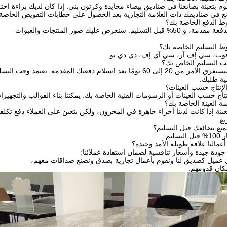
 بتعبئة بضائعنا في صناديق بيضاء محايدة وكرتون بني. إذا كان لديك براءة اختر
ضائع في صناديقك ذات العلامة التجارية بعد الحصول على خطابات التفويض الخاصة
وب، سي إف آر، سي آي إف، دي دي يو.
بعد استلام دفعتك المقدمة. يعتمد وقت التسليم المحدد
ية طلبك.
إنتاج حسب العينات أو الرسومات الفنية الخاصة بك. يمكننا بناء القوالب والتجهيزا
لعينة إذا كانت لدينا أجزاء جاهزة في المخزون، ولكن يتعين على العملاء دفع تكلفة
يع.
سليم
كان قدومهم.