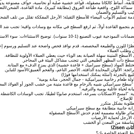
بقة، أنماط كالكاتا مصقولة، قواعد خشبية صلبة أو نحاسية، حواف مصنوعة يدويً
سماكة اللوح، واقعية طباعة العروق (مطابقة كبيرة)، مادة القاعدة، الشحن/التع
يب والتسليم والضمان
دمة تسليم الأبواب البيضاء للأسطح الثقيلة؛ الأرجل المفككة تقلل من تلف ال
م بتجميع القاعدة أولاً، ثم ارفع السطح في مكانه مع وسادات واقية؛ تجنب شد ا
الضمان: تغطي الضمانات النموذجية عيوب التصنيع (1-10 سنوات
نظرًا للوزن والطبيعة المخصصة، قدم نوافذ فحص واضحة عند التسليم ورسوم إع
 وطلب العملاء
لأسطح المتينة سهلة الصيانة بعد الوباء حيث يعطي العملاء الأولوية للنظافة.
لأسطح ذات المظهر الطبيعي التي تتجنب مشاكل البيئة في المحاجر.
ختلط المواد (سطح سيراميك + قاعدة خشبية) الذي يمزج الدفء مع المتانة.
رائجة: الألوان المحايدة الدافئة، الأخضر الناعم، والفحم العميق/الأسود للتباين.
يع بالتجزئة (أمثلة يمكنك استخدامها فورًا)
اولة طعام رخامية سيراميكية - جمال الحجر، متانة يومية"
 كلمة: "سطح سيراميكي شبيه بالرخام مع قاعدة متينة من خشب الجوز أو الفولاذ 
نة لحياة عائلية يومية والترفيه."
ة: "امسح الانسكابات بسرعة، استخدم صابونًا لطيفًا، تجنب الوسادات الكاشطة.
للإصلاح."
طلوبة بشكل متكرر
انة جانبية متطابقة مع سطح سيراميكي
صائر طاولة مصممة لعدم خدش الأسطح المصقولة
الأرجل لحماية الأرضيات
ناسقة من المعدن أو الخشب
Zisen!