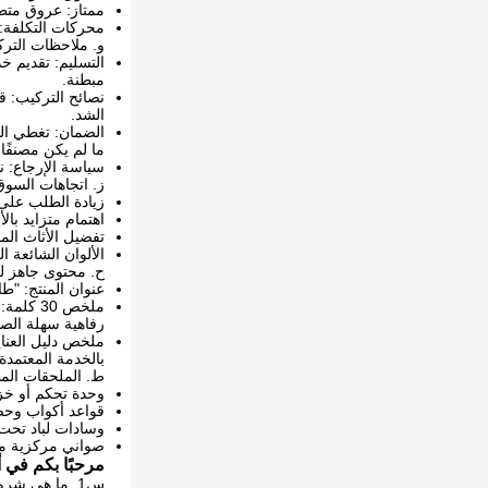
ممتاز: عروق متطا
محركات التكلفة: 
و. ملاحظات الترك
التسليم: تقديم خ
مبطنة.
نصائح التركيب: ق
الشد.
ما لم يكن مصنفًا.
سياسة الإرجاع: 
ز. اتجاهات السوق
زيادة الطلب على ا
اهتمام متزايد با
تفضيل الأثاث الم
الألوان الشائعة ال
ح. محتوى جاهز للب
عنوان المنتج: "ط
ملخص 30
رفاهية سهلة الصيا
ملخص دليل العناي
بالخدمة المعتمدة 
ط. الملحقات الم
وحدة تحكم أو خز
قواعد أكواب وح
وسادات لباد تحت 
صواني مركزية مت
مرحبًا بكم في أثاث 
س1. ما هي شروط التعبئة الخاصة بك؟