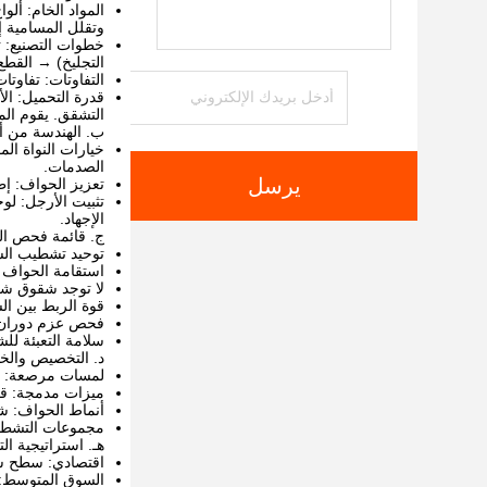
المواد الخام: ألو
وتقلل المسامية إلى أقل من 0.5%، مما يعطي أ
التجليخ) → القطع
التفاوتات: تفاوتات الاستواء عادةً ما تكون ±1-2 مم عبر الس
قدرة التحميل: ال
التشقق. يقوم المص
ب. الهندسة من أ
خيارات النواة ال
الصدمات.
يرسل
تعزيز الحواف: إط
تثبيت الأرجل: ل
الإجهاد.
ج. قائمة فحص ال
توحيد تشطيب الس
استقامة الحواف 
لا توجد شقوق شع
قوة الربط بين الس
فحص عزم دوران و
سلامة التعبئة لل
د. التخصيص والخي
لمسات مرصعة: تر
ميزات مدمجة: قرص
أنماط الحواف: ش
مجموعات التشطيب
هـ. استراتيجية ا
اقتصادي: سطح سي
السوق المتوسط: ل