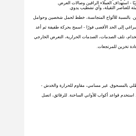
ا - استهداف العملاء الراقين وصالات العرض.
بئة للعناصر الثقيلة، وأي تشطيب يدوي.
شحن. بالنسبة للألواح المتجانسة، خطط لحمل شخصين وحوامل
لبراغي إلى الحد الأقصى فورًا - اسمح بحركة طفيفة ثم أعد
). توضيح الاستثناءات: سوء الاستخدام، تلف الصدمات، الصدمات الحرارية، التعرض الخارجي
ادة تخزين للمرتجعات.
المطلي بالمسحوق. غير مسامي، مقاوم للحرارة والخدش -
 استخدم قواعد أكواب للأواني الساخنة. للرقائق، اتصل