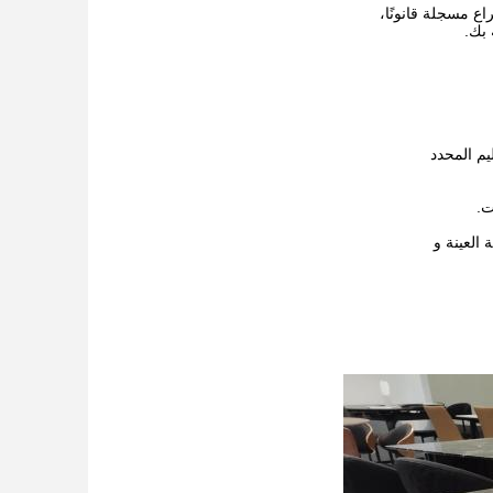
اع مسجلة قانونًا،
 بك.
ت.
 العينة و