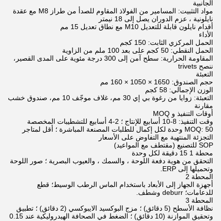
الجانبية
مواد التثبيت: المسامير من الفولاذ المقاوم للصدأ من طراز M8 مع عقدة
نايلونية ، عزم الدوران يصل إلى 18 نيمتر
أقدام نايلون قابلة للتعديل M10 مع نطاق تعديل 15 مم
الأداء
الحمل المركزي الثابت: 150 كجم
الحمل النقطي: 50 كجم على بعد 100 ملم من الزاوية
المقاومة الحرارية: سطح آمن إلى 300 درجة مئوية على المدى القصير،
ننصح trivets
التعبئة
حجم الصندوق: 1650 × 1050 × 160 مم
الوزن الإجمالي: 58 كجم
التعبئة: زوايا من رغوة بي إي 30 مم، غلاف موجّف 10 مم، صندوق خشب
مقارنة
أوقات التنفيذ و MOQ
وقت التنفيذ: 8-10 أسابيع للإنتاج ؛ 2-4 أسابيع للتشطيبات المخصصة
MOQ: 50 وحدة لكل إكمال للطلبات المصنعة المباشرة ؛ أقل لمتاجر
التجزئة المنتهية مع التفاوض على الأسعار
SOP للتصنيع (مقتطف مع المواعيد)
محطة 1 15 دقيقة لكل وحدة
التحقق من هوية دفعة اللوحة ، والسمك ، والعيوب البصرية ؛ صور اللوحة
وتحميلها إلى ERP.
المحطة 2
أجهزة الجهاز إلى الأبعاد باستخدام الماس الرطب الوسيط؛ قطع
للدعامات؛ deburr وشطف.
المحطة 3
نظافة الأسطح (5 دقائق) ؛ مزج البوكسيد الايبوكسي (2 دقائق) ؛ تطبيق
وتحقيق الموازنة (10 دقائق) ؛ الضغط في الصحافة الهيدروليكية عند 0.15