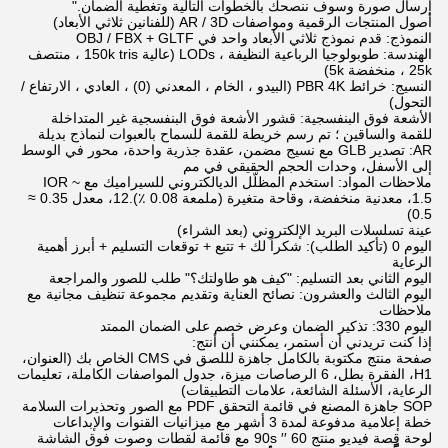
إرسال صورة وسوف ننصحك بالخطوات التالية وتغطية الضمان."
أصول المنتجات الرقمية ومواصفات AR / 3D (للفنانين ثلاثي الأبعاد)
النموذج: قدم نموذج ثلاثي الأبعاد واحد في OBJ / FBX + GLTF
الهندسة: طوبولوجيا الرباعية النظيفة ، LODs (عالية 150k tris ، منتصف
25k ، منخفضة 5k)
النسيج: خرائط PBR 4K (البيدو ، الخام ، المعدني (0) ، العادي ، الارتفاع /
التحول)
الأشعة فوق البنفسجية: قشور الأشعة فوق البنفسجية غير المتداخلة
للقمة والساقين ؛ تم رسم خريطة للقمة للسماح بالعبوات لنماذج بديلة
AR: تصدير GLB مع نسيج مضمن، عقدة جذرية واحدة، محور في الوسط
إلى الأسفل، وحدات الحجم الحقيقي في مم
ملاحظات المواد: استخدم المظلّل الديالكتروني للسيراميك مع IOR ~
1.5، معدنية منخفضة، وقاحة متغيرة (ملمعة 0.08 ٪).12، معدل 0.35 ≈
0.5)
عينة تسلسلات البريد الإلكتروني (بعد الشراء)
اليوم 0 (تأكيد الطلب): شكراً لك + تتبع + توقعات التسليم + أبرز أهمية
الرعاية
اليوم الثاني بعد التسليم: "كيف هو طاولتك؟" طلب للصور والمراجعة
اليوم الثالث والعشرون: نصائح العناية وتقديم مجموعة تنظيف مجانية مع
ملاحظات
اليوم 330: تذكير الضمان وعرض خصم على الضمان الممتد
إذا كنت تريدني أن أستمر، يمكنني أن أنتج:
صفحة منتج مكتوبة بالكامل جاهزة لللصق في CMS الخاص بك (العنوان،
H1، الفقرة بطل، 6 الرصاصات ميزة، جدول المواصفات الكاملة، تعليمات
الرعاية، الأسئلة الشائعة، علامات التطبيقات)
SOP جاهزة المصنع في قائمة التحقق PDF مع الصور وتحذيرات السلامة
خطة إعلامية مدفوعة لمدة 3 أشهر مع ميزانيات القنوات والإبداعات
لوحة قصة فيديو منتج 60 ′′ 90s مع قائمة لقطات وصوت فوق الشاشة