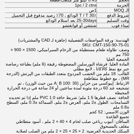
الحجم
0.45 كيلو متر مكعب/قطعة
الحزمة
1pc / 2 ctns
الـ MOQ
1ص
شروط الدفع
T / T 30٪ الودائع ، 70٪ رصيد مدفوع قبل التحميل
وقت التسليم
25-30days بعد استلام الودائع
ميناء فوب
شنتشن أو قوانغتشو
الهندسة: ورقة المواصفات التفصيلية (جاهزة لـ CAD والمشتريات)
SKU: CMT-150-90-75-01
وصف: طاولة طعام مستطيلة من الرخام السيراميكي، 1500 × 900 ×
750 مم
الجمعية العليا
المادة العليا: فرشاة البورسلين المضغوطة رقيقة (6 ملم) بطباعة رصاصة
حبر مع نمط كالاكاتا ، لامع مطلي
القالب: 18 ملم من الخشب المزدوج متعدد الطبقات من البِرتش (الدرجة
MR) ، مع خطوط متقاطعة
الارتباط: إيبوكسي من جزأين (A: B 100: 30 من حيث الوزن) ، تم
تشجيعه عند 60 درجة مئوية لمدة ساعتين أو 24 ساعة في درجة الحرارة
المحيطة
الحافة: نصف قطرها 1.5 ملم؛ شريط حافة PVC 1.0 ملم إذا تم تحديده
التسامحات: الطول ±2 ملم، العرض ±2 ملم، السماكة ±0.3 ملم، السطح
±0.8 ملم
الوزن الاسمي: 52 كجم
تجميع القاعدة
الساقان: أنبوب رباعي صلب لحام 4 × 40 × 2 ملم ، أسود متطاطي
مغلف بالمسحوق
السكك الحديدية العرضية: 2 × 25 × 25 × 2 ملم من الصلب لصلابة