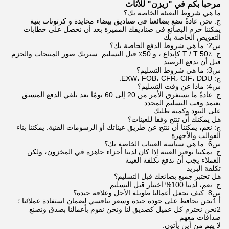
مرحباً بكم في "زيزن" للأثاث
ما هي شروط التعبئة الخاصة بك؟
ج: نحن عادةً نضع بضائعنا في صناديق بيضاء محايدة و كرتونات بنية
يمكننا حزم البضائع في صناديقك المميزة بعد أن نحصل على خطابات
التفويض الخاصة بك
س2: ما هي شروط الدفع الخاصة بك؟
ج: T / T 50٪ كإيداع ، و 50٪ قبل التسليم. سنريك صور المنتجات والحزم
قبل أن تدفع الرصيد
س3: ما هي شروط التسليم؟
ج: EXW، FOB، CFR، CIF، DDU.
س4: ماذا عن وقت التسليم؟
ج: عادةً ما يستغرق الأمر من 20 إلى 60 يومًا بعد تلقي الدفع المسبق.
يعتمد وقت التسليم المحدد
على البنود وكمية طلبك
هل يمكنك أن تنتج وفقا للعينات؟
ج: نعم، يمكننا أن ننتج عن طريق عيناتك أو الرسومات الفنية. يمكننا بناء
القوالب والأجهزة.
س6: ما هي سياسة العينات الخاصة بك؟
ج: يمكننا توفير العينة إذا كان لدينا أجزاء جاهزة في المخزون، ولكن
العملاء يجب أن تدفع تكلفة العينة
تكلفة البريد
هل تختبر جميع بضائعك قبل التسليم؟
ج: نعم، لدينا 100% اختبار قبل التسليم
س8: كيف تجعل أعمالنا طويلة الأجل وعلاقة جيدة؟
أ:1نحن نحافظ على جودة جيدة وسعر تنافسي لضمان استفادة عملائنا ؛
2نحن نحترم كل عميل كصديق لنا ونحن نقوم بأعمالنا بصدق ونصنع
صداقات معهم
لا يهم من أين يأتون.