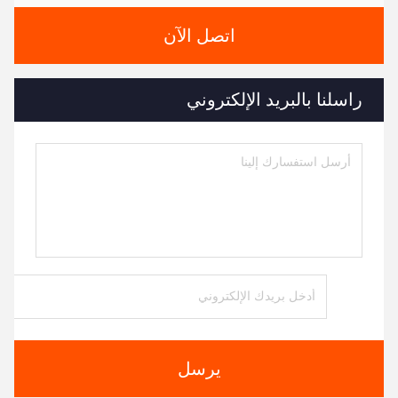
Luxury Modern Marble Dining Table
جهات الاتصال
جهات الاتصال:
Ms. Judy Wen
هاتف:
86-139-2328-6097
اتصل الآن
راسلنا بالبريد الإلكتروني