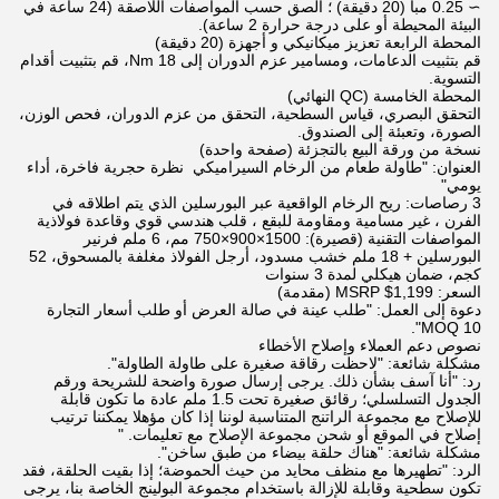
∼ 0.25 مبا (20 دقيقة) ؛ الصق حسب المواصفات اللاصقة (24 ساعة في
البيئة المحيطة أو على درجة حرارة 2 ساعة).
المحطة الرابعة تعزيز ميكانيكي و أجهزة (20 دقيقة)
قم بتثبيت الدعامات، ومسامير عزم الدوران إلى 18 Nm، قم بتثبيت أقدام
التسوية.
المحطة الخامسة (QC النهائي)
التحقق البصري، قياس السطحية، التحقق من عزم الدوران، فحص الوزن،
الصورة، وتعبئة إلى الصندوق.
نسخة من ورقة البيع بالتجزئة (صفحة واحدة)
العنوان: "طاولة طعام من الرخام السيراميكي ‬ نظرة حجرية فاخرة، أداء
يومي"
3 رصاصات: ريح الرخام الواقعية عبر البورسلين الذي يتم اطلاقه في
الفرن ، غير مسامية ومقاومة للبقع ، قلب هندسي قوي وقاعدة فولاذية
المواصفات التقنية (قصيرة): 1500×900×750 مم، 6 ملم فرنير
البورسلين + 18 ملم خشب مسدود، أرجل الفولاذ مغلفة بالمسحوق، 52
كجم، ضمان هيكلي لمدة 3 سنوات
السعر: MSRP $1,199 (مقدمة)
دعوة إلى العمل: "طلب عينة في صالة العرض أو طلب أسعار التجارة
MOQ 10".
نصوص دعم العملاء وإصلاح الأخطاء
مشكلة شائعة: "لاحظت رقاقة صغيرة على طاولة الطاولة".
رد: "أنا آسف بشأن ذلك. يرجى إرسال صورة واضحة للشريحة ورقم
الجدول التسلسلي؛ رقائق صغيرة تحت 1.5 ملم عادة ما تكون قابلة
للإصلاح مع مجموعة الراتنج المتناسبة لوننا إذا كان مؤهلا يمكننا ترتيب
إصلاح في الموقع أو شحن مجموعة الإصلاح مع تعليمات. "
مشكلة شائعة: "هناك حلقة بيضاء من طبق ساخن".
الرد: "تطهيرها مع منظف محايد من حيث الحموضة؛ إذا بقيت الحلقة، فقد
تكون سطحية وقابلة للإزالة باستخدام مجموعة البولينج الخاصة بنا، يرجى