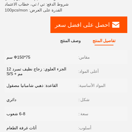
شروط الدفع: تي / تي، خطاب الاعتماد
القدرة على العرض: 100pcs/mon
احصل على افضل سعر
تفاصيل المنتج
وصف المنتج
مقاس:
Ф150*75 سم
الجزء العلوي: زجاج نظيف تمبرد 12
أعلى المواد:
مم + S/S
المواد الأساسية:
القاعدة: ذهبي شامبانيا مصقول
شكل::
دائري
سعة::
6-8 شعوب
أسلوب:
أثاث غرفة الطعام