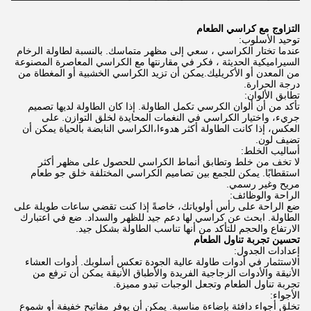
التزاوج مع كراسي الطعام
توحيد الأسلوب:
عندما تختار الكراسي ، سعي إلى مظهر متماسك. بالنسبة لطاولة الرخام
السيراميكية الحديثة ، فكر في مقارنتها مع الكراسي المعاصرة المصنوعة
من المعدن أو الأكريليك.يمكن أن تزيد الكراسي الخشبية أو المغطاة من
درجة الحرارة.
تطابق الألوان:
تأكد من أن ألوان الكرسي تكمل الطاولة. إذا كان الطاولة لديها تصميم
جريء، واختيار الكراسي في النغمات المحايدة لخلق التوازن. على
العكس، إذا كانت الطاولة أكثر هدوءا،الكراسي النابضة بالحياة يمكن أن
تضيف لون.
أساليب الخلط:
لا تخف من خلط وتطابق أنماط الكراسي للحصول على مظهر أكثر
استقطابًا. يمكن للجمع بين تصاميم الكراسي المختلفة خلق جو طعام
مريح وغير رسمي.
الراحة والوظائف:
ضع الراحة على رأس أولوياتك، خاصةً إذا كنت تقضي ساعات طويلة على
الطاولة. ابحث عن كراسي لها دعم جيد للظهر والسداد. ضع في اعتبارك
الارتفاع والحجم للتأكد من أنها تناسب الطاولة بشكل جيد.
تحسين تجربة تناول الطعام
إعدادات الجدول:
الاستثمار في أدوات طاولة عالية الجودة تعكس أسلوبك. أدوات العشاء
الأنيقة والأدوات الزجاجية الفريدة والأطباق الأنيقة يمكن أن ترفع من
تجربة تناول الطعام وتجعل الوجبات تبدو مميزة.
الأجواء:
تخلق أجواء دافئة بإضاءة مناسبة. يمكن أن يوفر مفاتيح خفيفة أو شموع