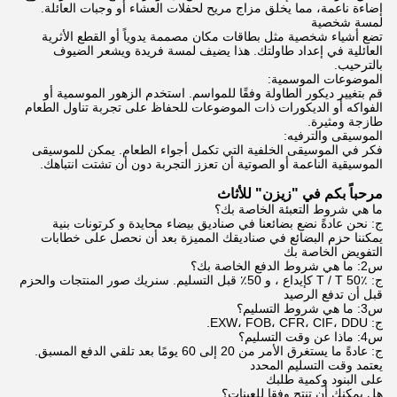
إضاءة ناعمة، مما يخلق مزاج مريح لحفلات العشاء أو وجبات العائلة.
لمسة شخصية
تضع أشياء شخصية مثل بطاقات مكان مصممة يدوياً أو القطع الأثرية
العائلية في إعداد طاولتك. هذا يضيف لمسة فريدة ويشعر الضيوف
بالترحيب.
الموضوعات الموسمية:
قم بتغيير ديكور الطاولة وفقًا للمواسم. استخدم الزهور الموسمية أو
الفواكه أو الديكورات ذات الموضوعات للحفاظ على تجربة تناول الطعام
طازجة ومثيرة.
الموسيقى والترفيه:
فكر في الموسيقى الخلفية التي تكمل أجواء الطعام. يمكن للموسيقى
الموسيقية الناعمة أو الصوتية أن تعزز التجربة دون أن تشتت انتباهك.
مرحباً بكم في "زيزن" للأثاث
ما هي شروط التعبئة الخاصة بك؟
ج: نحن عادةً نضع بضائعنا في صناديق بيضاء محايدة و كرتونات بنية
يمكننا حزم البضائع في صناديقك المميزة بعد أن نحصل على خطابات
التفويض الخاصة بك
س2: ما هي شروط الدفع الخاصة بك؟
ج: T / T 50٪ كإيداع ، و 50٪ قبل التسليم. سنريك صور المنتجات والحزم
قبل أن تدفع الرصيد
س3: ما هي شروط التسليم؟
ج: EXW، FOB، CFR، CIF، DDU.
س4: ماذا عن وقت التسليم؟
ج: عادةً ما يستغرق الأمر من 20 إلى 60 يومًا بعد تلقي الدفع المسبق.
يعتمد وقت التسليم المحدد
على البنود وكمية طلبك
هل يمكنك أن تنتج وفقا للعينات؟