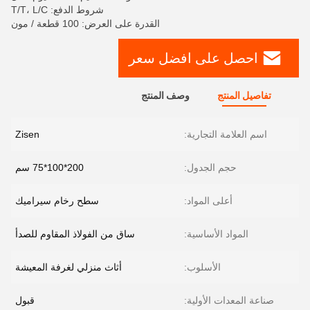
شروط الدفع: T/T، L/C
القدرة على العرض: 100 قطعة / مون
احصل على افضل سعر
تفاصيل المنتج
وصف المنتج
اسم العلامة التجارية:
Zisen
حجم الجدول:
200*100*75 سم
أعلى المواد:
سطح رخام سيراميك
المواد الأساسية:
ساق من الفولاذ المقاوم للصدأ
الأسلوب:
أثاث منزلي لغرفة المعيشة
صناعة المعدات الأولية:
قبول