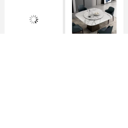
طاولة طعام فريدة من نوعها
طاولة طعام رخامية
مع سوزان الكسولة
مستديرة مع أرجل من الفولاذ
المقاوم للصدأ 8 مقاعد
طاولة طعام رخامية وكرسي
احصل على افضل سعر
احصل على افضل سعر
Foshan Zisen furniture Co., LTD
judy_wen88@126.com