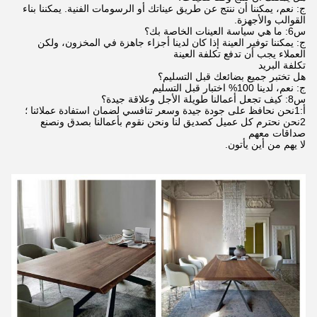
ج: نعم، يمكننا أن ننتج عن طريق عيناتك أو الرسومات الفنية. يمكننا بناء
القوالب والأجهزة.
س6: ما هي سياسة العينات الخاصة بك؟
ج: يمكننا توفير العينة إذا كان لدينا أجزاء جاهزة في المخزون، ولكن
العملاء يجب أن تدفع تكلفة العينة
تكلفة البريد
هل تختبر جميع بضائعك قبل التسليم؟
ج: نعم، لدينا 100% اختبار قبل التسليم
س8: كيف تجعل أعمالنا طويلة الأجل وعلاقة جيدة؟
أ:1نحن نحافظ على جودة جيدة وسعر تنافسي لضمان استفادة عملائنا ؛
2نحن نحترم كل عميل كصديق لنا ونحن نقوم بأعمالنا بصدق ونصنع
صداقات معهم
لا يهم من أين يأتون.