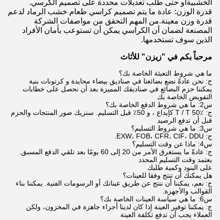
الخشبيةأو حتى طلب تعديلات محددة على تصميم الكرسي.
قدرة الوزن: عادة ما يتم تصميم كراسي طعام خشب الرماد لدعم
قدرة وزن معينة.من المهم التحقق من مواصفات الشركة
المصنعة لضمان أن الكراسي يمكن أن تستوعب بأمان الأفراد
الذين سوف تستخدمها.
مرحباً بكم في "زيزن" للأثاث
ما هي شروط التعبئة الخاصة بك؟
ج: نحن عادةً نضع بضائعنا في صناديق بيضاء محايدة و كرتونات بنية
يمكننا حزم البضائع في صناديقك المميزة بعد أن نحصل على خطابات
التفويض الخاصة بك
س2: ما هي شروط الدفع الخاصة بك؟
ج: T / T 50٪ كإيداع ، و 50٪ قبل التسليم. سنريك صور المنتجات والحزم
قبل أن تدفع الرصيد
س3: ما هي شروط التسليم؟
ج: EXW، FOB، CFR، CIF، DDU.
س4: ماذا عن وقت التسليم؟
ج: عادةً ما يستغرق الأمر من 20 إلى 60 يومًا بعد تلقي الدفع المسبق.
يعتمد وقت التسليم المحدد
على البنود وكمية طلبك
هل يمكنك أن تنتج وفقا للعينات؟
ج: نعم، يمكننا أن ننتج عن طريق عيناتك أو الرسومات الفنية. يمكننا بناء
القوالب والأجهزة.
س6: ما هي سياسة العينات الخاصة بك؟
ج: يمكننا توفير العينة إذا كان لدينا أجزاء جاهزة في المخزون، ولكن
العملاء يجب أن تدفع تكلفة العينة