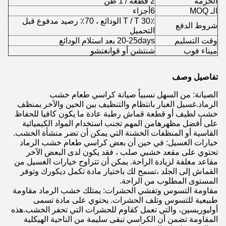
الحزمة
2 قطعة / 1 طن
الـ MOQ
6
أجزاء
T / T 30٪ الودائع ، 70٪ رصيد مدفوع قبل
شروط الدفع
التحميل
وقت التسليم
20-25days بعد استلام الودائع
ميناء فوب
شنتشن أو قوانغتشو
تفاصيل وصف
الصيانة: من السهل نسبياً صيانة كراسي طعام خشب
الرماد.غسيل الغبار بانتظام والتنظيف بين الحين والآخر بمنظف
خشب لطيف أو قطعة قماش رطبة عادة ما يكون كافيا للحفاظ
على أفضل مظهرهامن المهم تجنب استخدام المواد الكيميائية
القاسية أو المنظفات الخشنة التي يمكن أن تضر منشأة الخشب.
خيارات الغسيل: في حين أن بعض كراسي طعام خشب الرماد
تحتوي على مقعد خشبي صلب ، فقد يكون لدى البعض الآخر
مقاعد مغلفة لزيادة الراحة. يمكن أن تتراوح خيارات الغسيل من
القماش إلى الجلد ،تسمح لك باختيار مادة تكمل ديكورك وتوفر
المستوى المطلوب من الراحة.
مقاومة التسوس وتفشي الحشرات: يمتلك خشب الرماد مقاومة
طبيعية للتسوس وتلف الحشرات. يحتوي على مادة تسمى
أوليوريسين، والتي تعمل كقاوم للحشرات التي تحفر الخشب.هذه
المقاومة تضمن أن الكراسي تبقى سليمة من الناحية الهيكلية