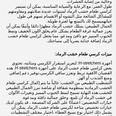
وخالية من إصابة الحشرات.
طول العمر: مع الرعاية والصيانة المناسبة، يمكن أن تستمر
كراسي طعام خشب الرماد لسنوات عديدة.صلابتهم ومقاومتهم
للمشاكل الشائعة مثل التشوه أو الانقسام تسهم في طول
حياتهميسمح لك بالتمتع بها لفترة طويلة.
الجمال الطبيعي: يمتلك خشب الرماد مظهرًا دائمًا وأنيقًا يمكن أن
يعزز جمالية غرفة الطعام بشكل عام.يخلق اللون الخفيف ونمط
الحبوب المميز جو دافئ ومدعو، مما يجعل كراسي طعام خشب
الرماد إضافة جذابة بصريا إلى مساحتك.
ميزات كرسي طعام خشب الرماد:
أجهزة H-stretchers: لتعزيز استقرار الكرسي ومتانته، تحتوي
بعض كراسي طعام خشب الرماد على أجهزة H-stretchers. هذه
القضبان الأفقية تربط وتعزز ساقي الكرسي،توفير دعم إضافي
ومنع التذبذب أو الهز.
التشطيب الطبيعي من الخشب: غالباً ما يتم إكمال كراسي طعام
الخشب الرمادية بمنظومة شفافة أو شاشة تبرز الجمال الطبيعي
للخشب.هذه النهاية تسمح لنمط الحبوب المميز وتغيرات الألوان
في خشب الرماد أن تلمع، وخلق جمالية دافئة ومدعوة.
خيارات التخصيص: اعتمادًا على الشركة المصنعة ، قد يكون لديك
خيارات تخصيص متاحة لكرسي طعام خشب الرماد. يمكن أن
يشمل ذلك اختيار نوع نسيج الغطاء ،اختيار مختلف التشطيبات