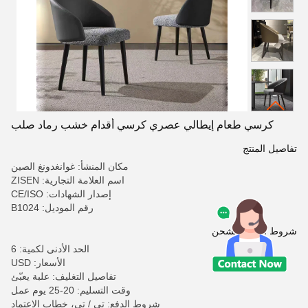
كرسي طعام إيطالي عصري كرسي أقدام خشب رماد صلب
تفاصيل المنتج
مكان المنشأ: غوانغدونغ الصين
اسم العلامة التجارية: ZISEN
إصدار الشهادات: CE/ISO
رقم الموديل: B1024
شروط الدفع والشحن
الحد الأدنى لكمية: 6
الأسعار: USD
تفاصيل التغليف: علبة يعبّئ
وقت التسليم: 20-25 يوم عمل
شروط الدفع: تي / تي، خطاب الاعتماد