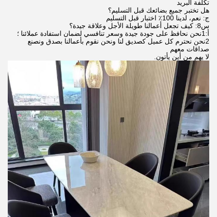
تكلفة البريد
هل تختبر جميع بضائعك قبل التسليم؟
ج: نعم، لدينا 100٪ اختبار قبل التسليم
س8: كيف تجعل أعمالنا طويلة الأجل وعلاقة جيدة؟
أ:1نحن نحافظ على جودة جيدة وسعر تنافسي لضمان استفادة عملائنا ؛
2نحن نحترم كل عميل كصديق لنا ونحن نقوم بأعمالنا بصدق ونصنع
صداقات معهم
لا يهم من أين يأتون.