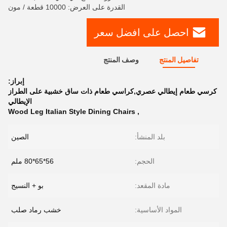
القدرة على العرض: 10000 قطعة / مون
احصل على افضل سعر
تفاصيل المنتج
وصف المنتج
إبراز:
كرسي طعام إيطالي عصري,كراسي طعام ذات ساق خشبية على الطراز
الإيطالي
Wood Leg Italian Style Dining Chairs
,
بلد المنشأ:
الصين
الحجم:
56*65*80 ملم
مادة المقعد:
بو + النسيج
المواد الأساسية:
خشب رماد صلب