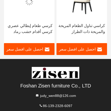
كراسي تناول الطعام المريحة
كرسي طعام إيطالي عصري
والمريحة ذات الطراز
كرسي أقدام خشب رماد
الإيطالي تأتي مع جلد البولي
صلب
يوريثان
احصل على افضل سعر
احصل على افضل سعر
Foshan Zisen furniture Co., LTD
judy_wen88@126.com
86-139-2328-6097