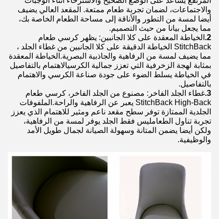
المرتفع يُساعد على الوضع الصحيح والاسترخاء أثناء الوجبات
والاجتماعات، لضمان تجربة طعام ممتعة. المقعد العالي يضيف
أيضا لمسة من التطور والأناقة إلى مساحة الطعام الخاصة بك،
مما يجعل بيانا من حيث التصميم.
2.
الخياطة المعقدة على كلا الجانبين: يظهر كرسي طعام
StitchBack الخياطة الدقيقة على كلا الجانبين من غطاء الجلد ،
مما يضيف لمسة من الرفاهية والجاذبية البصرية.الخياطة المعقدة
بمثابة لهجة الزخرفية التي تعزز جمالية الكرسيالاهتمام بالتفاصيل
في الخياطة يسلط الضوء على جودة صناعة الكرسي والاهتمام
بالتفاصيل.
3.
غطاء الجلد الفاخر: مصنوع من الجلد الفاخر، كرسي طعام
StitchBack High-Back يعبر عن الرفاهية والراحة.الملفوفات
الجلدية الممتازة توفر سطح مقعد ناعم ومثير للاهتمام الذي يعزز
تجربة تناول الطعامليس فقط الجلد يوفر لمسة من الرفاهية،
ولكن أيضا يضمن المتانة وسهولة الصيانة لجمال طويل الأمد
والوظيفية.