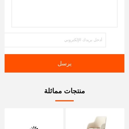
يرسل
منتجات مماثلة