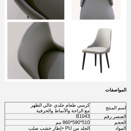
المواصفات
كرسي طعام جلدي عالي الظهر
اسم المنتج
مع الراحة والأنماط والحرفية
B1043
العنصر رقم
الحجم
510*590*860 مم
المواد
الجلد من PU +إطار خشب صلب