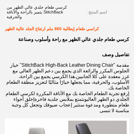
كرسي طعام جلدي عالي الظهر من
اسم المنتج:
StitchBack يتميز بالراحة والأناقة
والحرفية
كراسي طعام إيطالية 860 ملم ارتفاع الجلد عالية الظهر
كرسي طعام جلدي عالي الظهر مع راحة وأسلوب وصناعة
تفاصيل وصف
مقدمة "StitchBack High-Back Leather Dining Chair" خيار
الجلوس المكرر والرائعة الذي يجمع بين دعم الظهر العالي مع
غرز معقدة على كلا الجانبين.هذا الكرسي يجمع بين الراحة،
الأسلوب، والحرفية، مما يجعلها خيارًا مثاليًا لتعزيز منطقة الطعام
الخاصة بك.
إرفع تجربة الطعام الخاصة بك مع الأناقة المكررة لكرسي الطعام
الجلدي ذو الظهر العاليونتمتع بملابس جلدية فاخرةإخلق أجواء
طعام متطورة ومدعوة ستثير إعجاب ضيوفك وتجعل كل وجبة
مناسبة لا تنسى