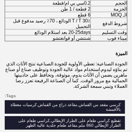
الحجم
0.2سي بي ام/قطعة
الحزمة
2 قطعة / 1 طن
الـ MOQ
6 قطع
T / T 30٪ الودائع ، 70٪ رصيد مدفوع قبل
شروط الدفع
التحميل
وقت التسليم
20-25days بعد استلام الودائع
ميناء فوب
شنتشن أو قوانغتشو
الميزة
الجودة الصناعية: تعطي الأولوية للجودة الصناعية تنتج الأثاث الذي
تم بناؤه ليدوم.استخدام مواد عالية الجودة وتوظيف صناع أو صناع
ماهرين يضمن أن الأثاث يدوم، موثوقة، وتحافظ على جاذبيتها
الجمالية مع مرور الوقت. كما أن الصناعة الرفيعة تعزز رضا
العملاء وتبني سمعة الشركة.
Tags:
كرسي مقعد من القماش,مقاعد ذراع من القماش,كرسيات مغطاة
بالأقمشة
تقطيع كراسي طعام على الطراز الإيطالي,كراسي طعام على
الطراز الإيطالي 860 ملم,مقاعد طعام جلدية عالية الظهر