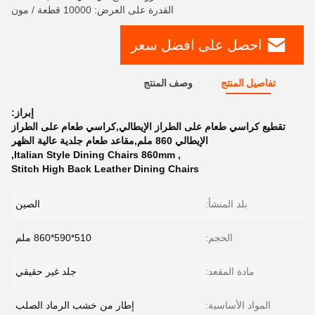
القدرة على العرض: 10000 قطعة / مون
احصل على افضل سعر
تفاصيل المنتج
وصف المنتج
إبراز:
تقطيع كراسي طعام على الطراز الإيطالي,كراسي طعام على الطراز
الإيطالي 860 ملم,مقاعد طعام جلدية عالية الظهر
,
Italian Style Dining Chairs 860mm
,
Stitch High Back Leather Dining Chairs
بلد المنشأ:
الصين
الحجم:
510*590*860 ملم
مادة المقعد:
جلد غير حقيقي
المواد الأساسية:
إطار من خشب الرماد الصلب