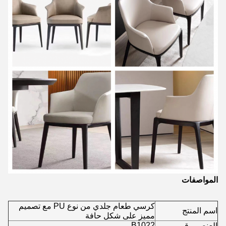
المواصفات
كرسي طعام جلدي من نوع PU مع تصميم
اسم المنتج
مميز على شكل حافة
B1022
العنصر رقم