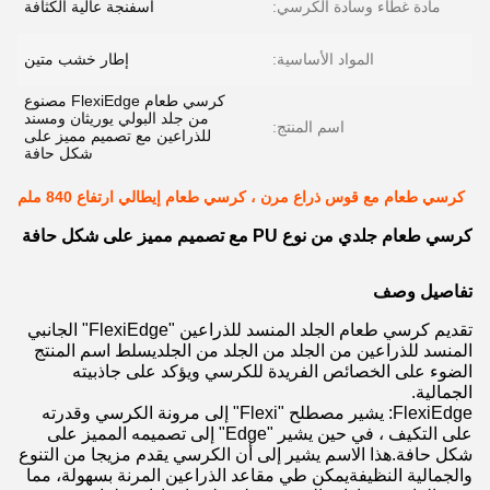
مادة غطاء وسادة الكرسي:
اسفنجة عالية الكثافة
المواد الأساسية:
إطار خشب متين
كرسي طعام FlexiEdge مصنوع
من جلد البولي يوريثان ومسند
اسم المنتج:
للذراعين مع تصميم مميز على
شكل حافة
كرسي طعام مع قوس ذراع مرن ، كرسي طعام إيطالي ارتفاع 840 ملم
كرسي طعام جلدي من نوع PU مع تصميم مميز على شكل حافة
تفاصيل وصف
تقديم كرسي طعام الجلد المنسد للذراعين "FlexiEdge" الجانبي
المنسد للذراعين من الجلد من الجلد من الجلديسلط اسم المنتج
الضوء على الخصائص الفريدة للكرسي ويؤكد على جاذبيته
الجمالية.
FlexiEdge: يشير مصطلح "Flexi" إلى مرونة الكرسي وقدرته
على التكيف ، في حين يشير "Edge" إلى تصميمه المميز على
شكل حافة.هذا الاسم يشير إلى أن الكرسي يقدم مزيجا من التنوع
والجمالية النظيفةيمكن طي مقاعد الذراعين المرنة بسهولة، مما