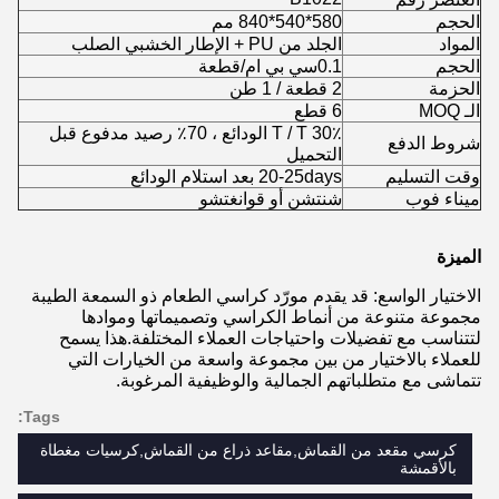
الحجم
580*540*840 مم
المواد
الجلد من PU + الإطار الخشبي الصلب
الحجم
0.1سي بي ام/قطعة
الحزمة
2 قطعة / 1 طن
الـ MOQ
6 قطع
T / T 30٪ الودائع ، 70٪ رصيد مدفوع قبل
شروط الدفع
التحميل
وقت التسليم
20-25days بعد استلام الودائع
ميناء فوب
شنتشن أو قوانغتشو
الميزة
الاختيار الواسع: قد يقدم مورّد كراسي الطعام ذو السمعة الطيبة
مجموعة متنوعة من أنماط الكراسي وتصميماتها وموادها
لتتناسب مع تفضيلات واحتياجات العملاء المختلفة.هذا يسمح
للعملاء بالاختيار من بين مجموعة واسعة من الخيارات التي
تتماشى مع متطلباتهم الجمالية والوظيفية المرغوبة.
Tags:
كرسي مقعد من القماش,مقاعد ذراع من القماش,كرسيات مغطاة
بالأقمشة