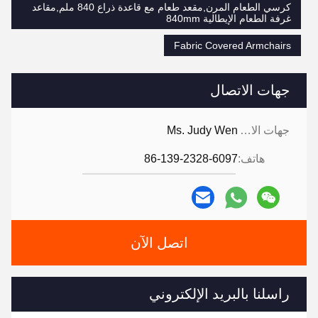
كرسي الطعام المرن,مقعد طعام مع قاعدة ذراع 840 ملم,مقاعد
غرفة الطعام الإيطالية 840mm
Fabric Covered Armchairs
جهات الاتصال
جهات الاتصال:
Ms. Judy Wen
هاتف:
86-139-2328-6097
اتصل الآن
راسلنا بالبريد الإلكتروني