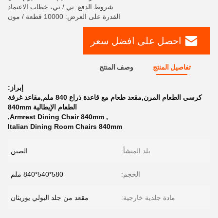
شروط الدفع: تي / تي، خطاب الاعتماد
القدرة على العرض: 10000 قطعة / مون
احصل على افضل سعر
تفاصيل المنتج
وصف المنتج
إبراز:
كرسي الطعام المرن,مقعد طعام مع قاعدة ذراع 840 ملم,مقاعد غرفة
الطعام الإيطالية 840mm
,
Armrest Dining Chair 840mm
,
Italian Dining Room Chairs 840mm
بلد المنشأ:
الصين
الحجم:
580*540*840 ملم
مادة جلدية خارجية:
مقعد من جلد البولي يوريثان