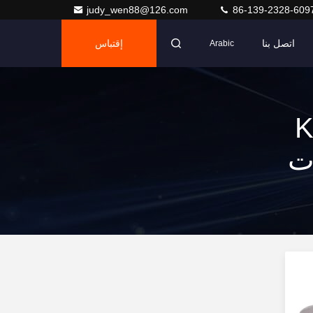
judy_wen88@126.com
86-139-2328-609
اتصل بنا
إقتباس
Arabic
K