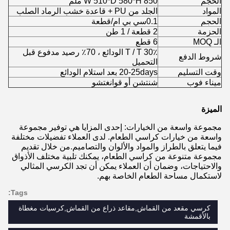
الحجم
W 510*D 580*H 850 ملم
المواد
الجلد من PU + قاعدة خشب الرماد الصلب
الحجم
0.1سي بي ام/قطعة
الحزمة
2 قطعة / 1 طن
الـ MOQ
6 قطع
T / T 30٪ الودائع ، 70٪ رصيد مدفوع قبل
شروط الدفع
التحميل
وقت التسليم
20-25days بعد استلام الودائع
ميناء فوب
شنتشن أو قوانغتشو
الميزة
مجموعة واسعة من الخيارات: إحدى المزايا هي توفير مجموعة
واسعة من خيارات كراسي الطعام. لدى العملاء تفضيلات مختلفة
فيما يتعلق بالطراز والمواد والألوان والتصاميم.من خلال تقديم
مجموعة متنوعة من كراسي الطعام، يمكنك تلبية مختلف الأذواق
والاحتياجات، وضمان أن العملاء يمكن أن تجد الكرسي المثالي
لاستكمال مساحة الطعام الخاصة بهم.
Tags:
كرسي مقعد من القماش,مقاعد ذراع من القماش,كرسيات مغطاة
بالأقمشة