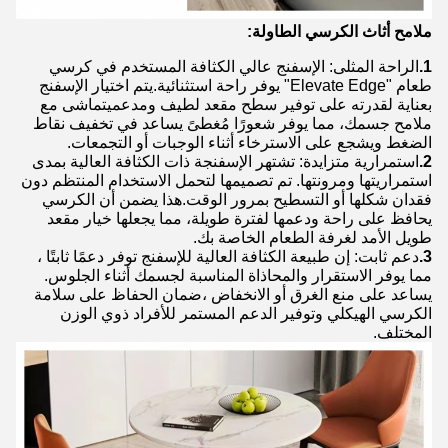
ملامح أثاث الكرسي الطاولة:
1.
الراحة المثلى: الإسفنج عالي الكثافة المستخدم في كرسي
طعام "Elevate Edge" يوفر راحة استثنائية.يتم اختيار الإسفنج
بعناية لقدرته على توفير سطح مقعد لطيف ومدعميتماشى مع
ملامح جسمك، مما يوفر شعورًا مُغطىً يساعد في تخفيف نقاط
الضغط ويشجع على الاسترخاء أثناء الوجبات أو التجمعات.
2.
استمرارية متزايدة: تشتهر الإسفنجة ذات الكثافة العالية بمدى
استمراريتها ومرونتها. تم تصميمها لتحمل الاستخدام المنتظم دون
فقدان شكلها أو التسطيح بمرور الوقت.هذا يضمن أن الكرسي
يحافظ على راحة ودعمها لفترة طويلة، مما يجعلها خيار مقعد
طويل الأمد لغرفة الطعام الخاصة بك.
3.
دعم ثابت: إن طبيعة الكثافة العالية للإسفنج توفر دعمًا ثابتًا ،
مما يوفر الاستقرار والمحاذاة المناسبة لجسمك أثناء الجلوس.
يساعد على منع الغرق أو الانخفاض ،ضمان الحفاظ على سلامة
الكرسي الهيكلي وتوفير الدعم المستمر للأفراد ذوي الوزن
المختلف.