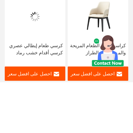
كراسي تناول الطعام المريحة
كرسي طعام إيطالي عصري
والمريحة ذات الطراز
كرسي أقدام خشب رماد
الإيطالي تأتي مع جلد البولي
صلب
يوريثان
احصل على افضل سعر
احصل على افضل سعر
Foshan Zisen furniture Co., LTD
judy_wen88@126.com