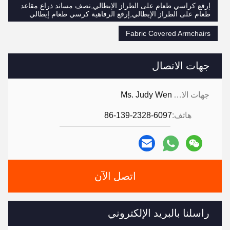
إرفع كراسي طعام على الطراز الإيطالي,نصف مساند ذراع مقاعد
طعام على الطراز الإيطالي,إرفع الرفاهية كرسي طعام إيطالي
Fabric Covered Armchairs
جهات الاتصال
جهات الاتصال:
Ms. Judy Wen
هاتف:
86-139-2328-6097
اتصل الآن
راسلنا بالبريد الإلكتروني