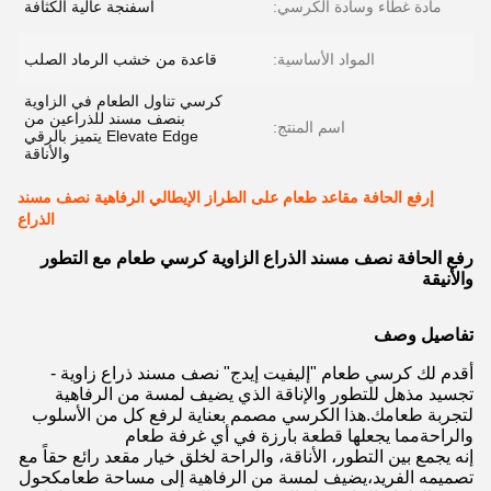
مادة غطاء وسادة الكرسي:
اسفنجة عالية الكثافة
المواد الأساسية:
قاعدة من خشب الرماد الصلب
كرسي تناول الطعام في الزاوية
بنصف مسند للذراعين من
اسم المنتج:
Elevate Edge يتميز بالرقي
والأناقة
إرفع الحافة مقاعد طعام على الطراز الإيطالي الرفاهية نصف مسند
الذراع
رفع الحافة نصف مسند الذراع الزاوية كرسي طعام مع التطور
والأنيقة
تفاصيل وصف
أقدم لك كرسي طعام "إليفيت إيدج" نصف مسند ذراع زاوية -
تجسيد مذهل للتطور والإناقة الذي يضيف لمسة من الرفاهية
لتجربة طعامك.هذا الكرسي مصمم بعناية لرفع كل من الأسلوب
والراحةمما يجعلها قطعة بارزة في أي غرفة طعام
إنه يجمع بين التطور، الأناقة، والراحة لخلق خيار مقعد رائع حقاً مع
تصميمه الفريد،يضيف لمسة من الرفاهية إلى مساحة طعامكحول