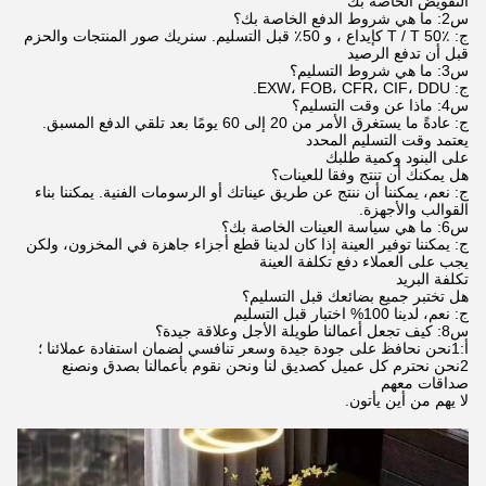
التفويض الخاصة بك
س2: ما هي شروط الدفع الخاصة بك؟
ج: T / T 50٪ كإيداع ، و 50٪ قبل التسليم. سنريك صور المنتجات والحزم
قبل أن تدفع الرصيد
س3: ما هي شروط التسليم؟
ج: EXW، FOB، CFR، CIF، DDU.
س4: ماذا عن وقت التسليم؟
ج: عادةً ما يستغرق الأمر من 20 إلى 60 يومًا بعد تلقي الدفع المسبق.
يعتمد وقت التسليم المحدد
على البنود وكمية طلبك
هل يمكنك أن تنتج وفقا للعينات؟
ج: نعم، يمكننا أن ننتج عن طريق عيناتك أو الرسومات الفنية. يمكننا بناء
القوالب والأجهزة.
س6: ما هي سياسة العينات الخاصة بك؟
ج: يمكننا توفير العينة إذا كان لدينا قطع أجزاء جاهزة في المخزون، ولكن
يجب على العملاء دفع تكلفة العينة
تكلفة البريد
هل تختبر جميع بضائعك قبل التسليم؟
ج: نعم، لدينا 100% اختبار قبل التسليم
س8: كيف تجعل أعمالنا طويلة الأجل وعلاقة جيدة؟
أ:1نحن نحافظ على جودة جيدة وسعر تنافسي لضمان استفادة عملائنا ؛
2نحن نحترم كل عميل كصديق لنا ونحن نقوم بأعمالنا بصدق ونصنع
صداقات معهم
لا يهم من أين يأتون.