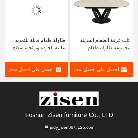
أثاث غرفة الطعام الحديثة
طاولة طعام قابلة للتمديد
مجموعة طاولة طعام
عالية الجودة ورائجة، سطح
رخامية فاخرة مستطيلة
من الحجر المتكلس، إطار من
الشكل قابلة للتمديد مع
الفولاذ المقاوم للصدأ، أثاث
احصل على افضل سعر
احصل على افضل سعر
كراسي 6 مقاعد للبيع
غرفة الطعام
Foshan Zisen furniture Co., LTD
judy_wen88@126.com