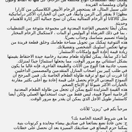
وألوان وملمساته الفريدة.
على سبيل المثال، قد يستحضر الرخام الأبيض الكلاسيكي من كارارا
مظهرًا لا يفتقر إلى الزمن وأنيقًا، في حين أن الخيارات الأكثر دراماتيكية
مثل كالاكاتا أو الرخام التمثالية يمكن أن تمنح جمالية أكثر إثارة للاهتمام
وحديثة.
يمكن أيضًا تخصيص القاعدة المعدنية في مجموعة متنوعة من التشطيبات
، بما في ذلك الفرشاة أو البوليس أو المات ، لاستكمال الرخام المختار
وإنشاء تصميم متماسك وجذاب بصريًا.
هذه التنوعية تمكنك من تحويل مساحة طعامك وخلق قطعة فريدة من
نوعها تعكس أسلوبك الشخصي وتفضيلاتك.
زيادة قيمة إعادة البيع وإمكانات الاستثمار:
كما ذكر سابقاً، يمكن لطاولة طعام معدنية رخامية جيدة الاحتفاظ بقيمتها
بشكل استثنائي مع مرور الوقت، مما يجعلها استثمارًا جيدًا لمنزلك.
بسبب جاذبية هذا النوع من الأثاث والطبيعة الفاخرة، فإنه غالبا ما يكون
في طلب كبير بين أصحاب المنازل المتقدمين والمصممين الداخليين.
إذا قررت أن تبيع أو ترقية طاولة الطعام الخاصة بك، فمن المرجح أن
النموذج المعدني الرخام يحصل على قيمة إعادة بيع أعلى بكثير مقارنة
بالخيارات الأكثر شيوعًا أو الإنتاج الضخم.
هذه القيمة المتزايدة للبيع يمكن أن تجعل من طاولة الطعام المعدنية
الرخامية أصولا قيمة، ليس فقط من حيث استخدامها العملي ولكن أيضا
كاستثمار طويل الأجل الذي يمكن أن يقدر مع مرور الوقت.
مرحباً بكم في "زيزن" للأثاث
ما هي شروط التعبئة الخاصة بك؟
ج: نحن عادةً نضع بضائعنا في صناديق بيضاء محايدة و كرتونات بنية
يمكننا حزم البضائع في صناديقك المميزة بعد أن نحصل على خطابات