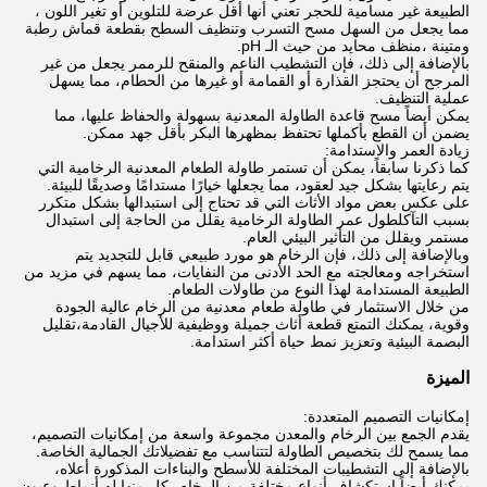
الطبيعة غير مسامية للحجر تعني أنها أقل عرضة للتلوين أو تغير اللون ،
مما يجعل من السهل مسح التسرب وتنظيف السطح بقطعة قماش رطبة
ومتينة ،منظف محايد من حيث الـ pH.
بالإضافة إلى ذلك، فإن التشطيب الناعم والمنقح للرممر يجعل من غير
المرجح أن يحتجز القذارة أو القمامة أو غيرها من الحطام، مما يسهل
عملية التنظيف.
يمكن أيضاً مسح قاعدة الطاولة المعدنية بسهولة والحفاظ عليها، مما
يضمن أن القطع بأكملها تحتفظ بمظهرها البكر بأقل جهد ممكن.
زيادة العمر والاستدامة:
كما ذكرنا سابقاً، يمكن أن تستمر طاولة الطعام المعدنية الرخامية التي
يتم رعايتها بشكل جيد لعقود، مما يجعلها خيارًا مستدامًا وصديقًا للبيئة.
على عكس بعض مواد الأثاث التي قد تحتاج إلى استبدالها بشكل متكرر
بسبب التآكلطول عمر الطاولة الرخامية يقلل من الحاجة إلى استبدال
مستمر ويقلل من التأثير البيئي العام.
وبالإضافة إلى ذلك، فإن الرخام هو مورد طبيعي قابل للتجديد يتم
استخراجه ومعالجته مع الحد الأدنى من النفايات، مما يسهم في مزيد من
الطبيعة المستدامة لهذا النوع من طاولات الطعام.
من خلال الاستثمار في طاولة طعام معدنية من الرخام عالية الجودة
وقوية، يمكنك التمتع قطعة أثاث جميلة ووظيفية للأجيال القادمة،تقليل
البصمة البيئية وتعزيز نمط حياة أكثر استدامة.
الميزة
إمكانيات التصميم المتعددة:
يقدم الجمع بين الرخام والمعدن مجموعة واسعة من إمكانيات التصميم،
مما يسمح لك بتخصيص الطاولة لتتناسب مع تفضيلاتك الجمالية الخاصة.
بالإضافة إلى التشطيبات المختلفة للأسطح والبناءات المذكورة أعلاه،
يمكنك أيضاً استكشاف أنواع مختلفة من الرخام، كل منها له أنماط وعيون