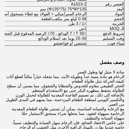
العنصر رقم
A1023-2
البعد
135*90*75 (Ф135*75) سم
المواد
الرخام السيراميكي + الفولاذ مع غطاء مسحوق أسود + 
الحجم
0.48 كيلو متر مكعب/قطعة
الحزمة
1٪ / 3 طن
الـ MOQ
1ص
شروط الدفع
T / T 30٪ الودائع ، 70٪ الرصيد المدفوع قبل الشحن
وقت التسليم
25-30 يوما بعد استلام الودائع
ميناء فوب
شنتشن أو قوانغتشو
وصف مفصل
متانة لا مثيل لها وطول العمر
الرخام هو مادة متينة جداً وطويلة الأمد، مما يجعله خياراً مثالياً لقطع أثاث
كثيفة الحركة مثل طاولة الطعام.
الحجر الطبيعي مقاوم للخدوش والشظايا والشقوق، مما يضمن أن سطح
الطاولة يحتفظ بمظهره البكر حتى مع الاستخدام المنتظم.
بالإضافة إلى ذلك، تم تصميم القاعدة المعدنية للطاولة لتحمل الوزن
والتكسير اليومي لمنطقة الطعام المزدحمة، مما يسهم في المدى الطويل
من العمر.
مع الرعاية والصيانة المناسبة، يمكن أن تستمر طاولة الطعام المعدنية
الرخامية بسهولة لعقود، مما يجعلها شراء يستحق الاستثمار حقًا.
سهولة الصيانة والتنظيف:
على عكس الاعتقاد الشائع، فإن الرخام سهل الصيانة والتنظيف نسبياً،
خاصة عندما يقارن بالمواد الراقية الأخرى مثل الخشب أو الزجاج.