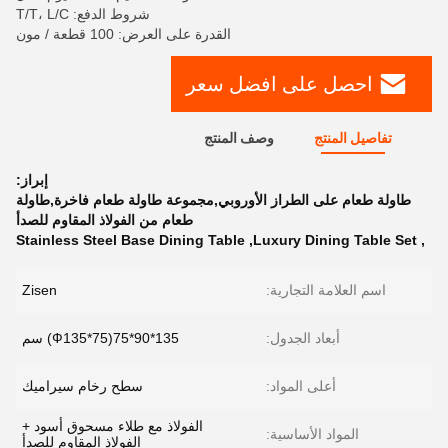
شروط الدفع: T/T، L/C
القدرة على العرض: 100 قطعة / مون
احصل على افضل سعر
تفاصيل المنتج
وصف المنتج
إبراز:
طاولة طعام على الطراز الأوروبي,مجموعة طاولة طعام فاخرة,طاولة
طعام من الفولاذ المقاوم للصدأ
Stainless Steel Base Dining Table
,
Luxury Dining Table Set
,
اسم العلامة التجارية:
Zisen
أبعاد الجدول:
135*90*75(Ф135*75) سم
أعلى المواد:
سطح رخام سيراميك
الفولاذ مع طلاء مسحوق أسود +
المواد الأساسية:
الفولاذ المقاوم للصدأ