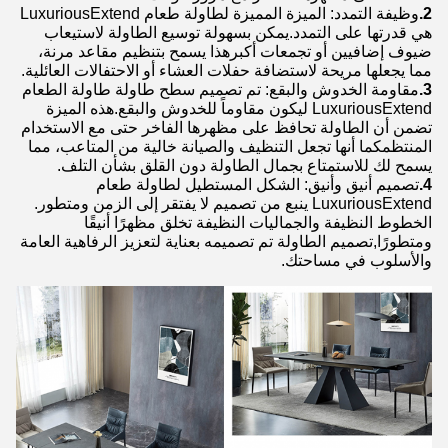
2.
وظيفة التمدد: الميزة المميزة لطاولة طعام LuxuriousExtend
هي قدرتها على التمدد.يمكن بسهولة توسيع الطاولة لاستيعاب
ضيوف إضافيين أو تجمعات أكبرهذا يسمح بتنظيم مقاعد مرنة،
مما يجعلها مريحة لاستضافة حفلات العشاء أو الاحتفالات العائلية.
3.
مقاومة الخدوش والبقع: تم تصميم سطح طاولة طاولة الطعام
LuxuriousExtend ليكون مقاوماً للخدوش والبقع.هذه الميزة
تضمن أن الطاولة تحافظ على مظهرها الفاخر حتى مع الاستخدام
المنتظمكما أنها تجعل التنظيف والصيانة خالية من المتاعب، مما
يسمح لك للاستمتاع بجمال الطاولة دون القلق بشأن التلف.
4.
تصميم أنيق وأنيق: الشكل المستطيل لطاولة طعام
LuxuriousExtend ينبع من تصميم لا يفتقر إلى الزمن ومتطور.
الخطوط النظيفة والجماليات النظيفة تخلق مظهرًا أنيقًا
ومتطورًا,تصميم الطاولة تم تصميمه بعناية لتعزيز الرفاهية العامة
والأسلوب في مساحتك.