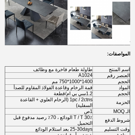
المواصفات:
اسم المنتج
طاولة طعام فاخرة مع وظائف
A1024
العنصر رقم
الحجم
1400*1000*750 مم
المواد
قمة الرخام وقاعدة الفولاذ المقاوم للصدأ
الحجم
1.2سي بي ام/قطعة
1pc / 2ctns (الرخام العلوي + القاعدة
الحزمة
السفلية)
الـ MOQ
1ص
T / T 30٪ الودائع ، 70٪ رصيد مدفوع قبل
شروط الدفع
التحميل
وقت التسليم
25-30days بعد استلام الودائع