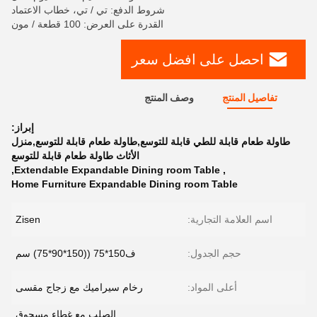
شروط الدفع: تي / تي، خطاب الاعتماد
القدرة على العرض: 100 قطعة / مون
احصل على افضل سعر
تفاصيل المنتج
وصف المنتج
إبراز:
طاولة طعام قابلة للطي قابلة للتوسع,طاولة طعام قابلة للتوسع,منزل
الأثاث طاولة طعام قابلة للتوسع
,
Extendable Expandable Dining room Table
,
Home Furniture Expandable Dining room Table
اسم العلامة التجارية:
Zisen
حجم الجدول:
ف150*75 ((150*90*75) سم
أعلى المواد:
رخام سيراميك مع زجاج مقسى
الصلب مع غطاء مسحوق