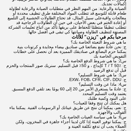
إكمالات تجذبك.
الصيانة والرعاية: من المهم النظر في متطلبات الصيانة والرعاية لطاولة
طعام قابلة للتوسع.قد تتطلب المواد المختلفة طرق تنظيف محددة أو
معالجات واقيةعلى سبيل المثال، قد تحتاج الطاولات الخشبية إلى التلميع
أو إعادة الختم في بعض الأحيان، في حين أن الطاولات الزجاجية قد
تتطلب تنظيفًا منتظمًا للحفاظ على بريقها.تأكد من اتباع تعليمات الشركة
المصنعة لتنظيف الطاولة وصيانتها كي تبقى في أفضل حالها.
مرحباً بكم في "زيزن" للأثاث
ما هي شروط التعبئة الخاصة بك؟
ج: نحن عادةً نضع بضائعنا في صناديق بيضاء محايدة و كرتونات بنية
يمكننا حزم البضائع في صناديقك المميزة بعد أن نحصل على خطابات
التفويض الخاصة بك
س2: ما هي شروط الدفع الخاصة بك؟
ج: T / T 50٪ كإيداع ، و 50٪ قبل التسليم. سنريك صور المنتجات والحزم
قبل أن تدفع الرصيد
س3: ما هي شروط التسليم؟
ج: EXW، FOB، CFR، CIF، DDU.
س4: ماذا عن وقت التسليم؟
ج: عادةً ما يستغرق الأمر من 20 إلى 60 يومًا بعد تلقي الدفع المسبق.
يعتمد وقت التسليم المحدد
على البنود وكمية طلبك
هل يمكنك أن تنتج وفقا للعينات؟
ج: نعم، يمكننا أن ننتج عن طريق عيناتك أو الرسومات الفنية. يمكننا بناء
القوالب والأجهزة.
س6: ما هي سياسة العينات الخاصة بك؟
ج: يمكننا توفير العينة إذا كان لدينا أجزاء جاهزة في المخزون، ولكن
العملاء يجب أن تدفع تكلفة العينة و