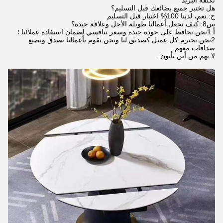
تكلفة البريد
هل تختبر جميع بضائعك قبل التسليم؟
ج: نعم، لدينا 100% اختبار قبل التسليم
س8: كيف تجعل أعمالنا طويلة الأجل وعلاقة جيدة؟
أ:1نحن نحافظ على جودة جيدة وسعر تنافسي لضمان استفادة عملائنا ؛
2نحن نحترم كل عميل كصديق لنا ونحن نقوم بأعمالنا بصدق ونصنع
صداقات معهم
لا يهم من أين يأتون.