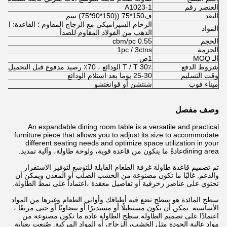
العنصر رقم
A1023-1
البعد
ف150*75 ((150*90*75) سم
الرخام السيراميكي مع الزجاج المقاوم ؛ القاعدة: ال
المواد
الذهب من الفولاذ المقاوم للصدأ
الحجم
0.55 cbm/pc
الحزمة
1pc / 3ctns
الـ MOQ
1ص
شروط الدفع
T / T 30٪ الودائع ، 70٪ رصيد مدفوع قبل التحميل
وقت التسليم
25-30 يوما بعد استلام الودائع
ميناء فوب
شنتشن أو قوانغتشو
وصف مفصل
An expandable dining room table is a versatile and practical
furniture piece that allows you to adjust its size to accommodate
different seating needs and optimize space utilization in your
dining areaعادةً ما يتكون من قاعدة قوية، ولوحة طاولة، وآلية تمديد.
تم تصميم قاعدة طاولة غرفة الطعام القابلة للتوسع لتوفير الاستقرار
والدعم. غالبًا ما تكون مصنوعة من الخشب الصلب أو المعدن ويمكن أن
تحتوي على عناصر زخرفية أو تفاصيل معقدة ،اعتماداً على نمط الطاولة.
سطح المائدة هو سطح تضع فيه أطباقك وأواني الطعام وغيرها من المواد
الأساسية. يمكن أن يكون مستطيلًا أو مستديرًا أو بيضاويًا أو حتى مربعًا ،
اعتمادًا على تصميم الطاولة.سطح الطاولة عادة ما تكون مصنوعة من
مواد عالية الجودة مثل الخشب، الزجاج، أو المواد المركبة. صُنعت بعناية