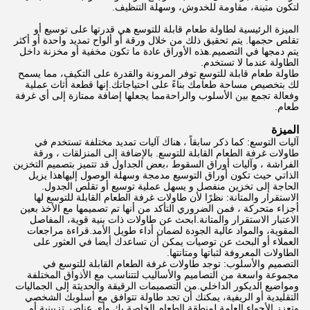
لتكون متينة، مقاومة للخدوش، وسهلة التنظيف.
الميزة الرئيسية لطاولة طعام قابلة للتوسع هي قدرتها على توسيع أو
تقلص حجمها. يتم تحقيق ذلك من خلال ورقة أو ألواح تمديد واحدة أو أكثر
يتم دمجها في التصميم.هذه الأوراق عادة ما تكون مخفية أو مخزنة داخل
الطاولة عندما لا تستخدم.
طاولة طعام قابلة للتوسع توفر المرونة والقدرة على التكيف، مما يسمح
لك بتخصيص مساحة طعامك بناءً على احتياجاتك.إنها قطعة أثاث عملية
وفعالة تجمع بين الأسلوب والراحةمما يجعلها إضافة ممتازة إلى أي غرفة
طعام.
الميزة
آليات التوسع: كما ذكر سابقاً ، هناك آليات تمديد مختلفة تستخدم في
طاولات غرفة الطعام القابلة للتوسع. بالإضافة إلى المنزلقات ، ورقة
الفراشة ، وآليات أوراق السقوط ،بعض الجداول قد تتميز بتصميم التخزين
الذاتي حيث تكون أوراق التوسيع مدمجة وسهلة الوصول إليهاهذا يزيل
الحاجة إلى تخزين منفصل و يسهل عملية توسيع أو تقلص الجدول.
الاستقرار والمتانة: نظرًا لأن طاولات غرفة الطعام القابلة للتوسع لها
أجزاء متحركة ، فمن الضروري التأكد من أنها تم تصميمها مع الأخذ بعين
الاعتبار الاستقرار والمتانة.ابحث عن طاولات ذات بنية قوية، المفاصل
المقوية، والمواد عالية الجودة لضمان أداء طويل الأمد.قراءة مراجعات
العملاء أو البحث عن توصيات يمكن أن تساعدك أيضا في العثور على
الطاولات المعروفة لثباتها ومتانتها.
التصميم والأسلوب: توجد طاولات غرفة الطعام القابلة للتوسع في
مجموعة واسعة من التصاميم والأساليب لتتناسب مع الأذواق المختلفة
ومواضيع الديكور الداخلي.من التصميمات الرقيقة والحديثة إلى الجماليات
التقليدية أو الريفية، يمكنك أن تجد طاولة تتوافق مع أسلوبك الشخصي
وتعزز الأجواء العامة لمنطقة الطعام الخاصة بك.وأي عناصر تزيينية أو