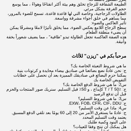
الطبيعة الشفافة للزجاج تخلق وهم بيئة أكثر انفتاحًا وهواءً ، مما يوسع
حجم الغرفة بشكل مرئي.
الطاولات الزجاجية، وخاصة التي لها قاعدة قاعدة، تسمح للضوء بالمرور،
مما يساهم في خلق أجواء مشرقة وواسعة.
تأثير العاكس والضوء:
سطح الزجاج اللامع يعكس الضوء، مما يخلق تأثيرًا لامعًا ومشرقًا يمكن
أن يضيء منطقة الطعام.
هذه الصفة العاكسة تجعل الطاولة تبدو "طافية" ، مما يضيف شعوراً بخفة
وأنيقة.
مرحباً بكم في "زيزن" للأثاث
ما هي شروط التعبئة الخاصة بك؟
ج: نحن عادةً نضع بضائعنا في صناديق بيضاء محايدة و كرتونات بنية
يمكننا حزم البضائع في صناديقك المميزة بعد أن نحصل على خطابات
التفويض الخاصة بك
س2: ما هي شروط الدفع الخاصة بك؟
ج: T / T 50٪ كإيداع ، و 50٪ قبل التسليم. سنريك صور المنتجات والحزم
قبل أن تدفع الرصيد
س3: ما هي شروط التسليم؟
ج: EXW، FOB، CFR، CIF، DDU.
س4: ماذا عن وقت التسليم؟
ج: عادةً ما يستغرق الأمر من 20 إلى 60 يومًا بعد تلقي الدفع المسبق.
يعتمد وقت التسليم المحدد
على البنود وكمية طلبك
هل يمكنك أن تنتج وفقا للعينات؟