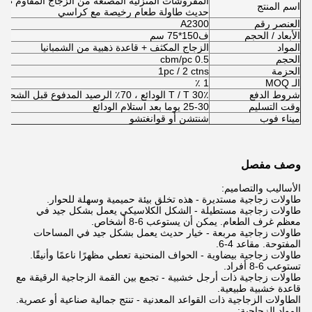
المفروشات المنزلية المصنعة من الزجاج المقاوم طا
اسم المنتج
حديث طاولة طعام رخيصة مع كراسي
العنصر رقم
A2300
الأبعاد / الحجم
ف150*75 سم
المواد
الزجاج المكثف + قاعدة ذهبية من الشمبانيا
الحجم
0.5 cbm/pc
الحزمة
1pc / 2 ctns
الـ MOQ
1 ٪
شروط الدفع
T / T 30٪ الودائع ، 70٪ الرصيد المدفوع قبل الشحن
وقت التسليم
25-30 يوما بعد استلام الودائع
ميناء فوب
شنتشن أو قوانغتشو
وصف مفصل
الأساليب والتصاميم:
طاولات زجاجية مستديرة - هذه تخلق بيئة حميمية وسهلة للحوار.
طاولات زجاجية مستطيلة - الشكل الكلاسيكي يعمل بشكل جيد في
معظم غرف الطعام. يمكن أن يستوعب 6-8 أشخاص.
طاولات زجاجية مربعة - خيار حديث يعمل بشكل جيد في المساحات
المفتوحة. مقاعد 4-6.
طاولات زجاجية بيضاوية - الحواف المنحنية تعطي مظهرًا ناعمًا وأنيقًا.
تستوعب 6-8 أفراد.
طاولات زجاجية ذات أرجل خشبية - تجمع بين القمة الزجاجية الرقيقة مع
قاعدة خشبية طبيعية.
الطاولات الزجاجية ذات القواعد المعدنية - تنتج جمالية صناعية أو عصرية.
المواد الزجاجية: