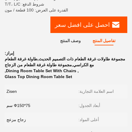
شروط الدفع: T/T، L/C
القدرة على العرض: 100 قطعة / مون
احصل على افضل سعر
تفاصيل المنتج
وصف المنتج
إبراز:
مجموعة طاولات غرفة الطعام ذات التصميم الحديث,طاولة غرفة الطعام
مع الكراسي,مجموعة طاولة غرفة الطعام من الزجاج
,
Dining Room Table Set With Chairs
,
Glass Top Dining Room Table Set
اسم العلامة التجارية:
Zisen
أبعاد الجدول:
Ф150*75 سم
أعلى المواد:
زجاج مزعج