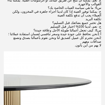
ج: نعم، يمكننا أن ننتج عن طريق عيناتك أو الرسومات الفنية. يمكننا بناء
القوالب والأجهزة.
س6: ما هي سياسة العينات الخاصة بك؟
ج: يمكننا توفير العينة إذا كان لدينا أجزاء جاهزة في المخزون، ولكن
العملاء يجب أن تدفع تكلفة العينة
تكلفة البريد
هل تختبر جميع بضائعك قبل التسليم؟
ج: نعم، لدينا 100% اختبار قبل التسليم
س8: كيف تجعل أعمالنا طويلة الأجل وعلاقة جيدة؟
أ:1نحن نحافظ على جودة جيدة وسعر تنافسي لضمان استفادة عملائنا ؛
2نحن نحترم كل عميل كصديق لنا ونحن نقوم بأعمالنا بصدق ونصنع
صداقات معهم
لا يهم من أين يأتون.