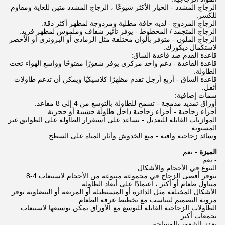
الزجاج المشدد - الخيار الأكثر شيوعًا ، الزجاج المشدد متين للغاية ومقاوم
للكسر.
الزجاج المزدوج - لديه حافة مطلية ومزدوجة لمظهر أكثر دقة.
الزجاج المتجمد / المخطوط - يوفر تأثير شفاف وملموس لمظهر فريد.
الزجاج الملون - متوفر بألوان مختلفة مثل الرمادي أو البرونزي أو الأخضر
لاستكمال ديكورك.
قاعدة القدم ضد قاعدة الساق:
قاعدة القاعدة - دعم واحد مركزي يوفر شعورًا مفتوحًا وواسع الهواء تحت
الطاولة.
قاعدة الساق - أربع أرجل تقدم مظهرًا كلاسيكيًا ويمكن أن تدعم طاولات
أثقل.
سمات إضافية:
أوراق تمديد مدمجة - تسمح للطاولة بالتوسع من 4 إلى 8 مقاعد.
أجزاء زجاجية - أجزاء زجاجية داخل طاولة خشبية أو حجرية.
الموازنات القابلة للتعديل - تساعد على استقرار الطاولة على الطوابق غير
المستوية.
وسائد زجاجية واقية - منع الخدوش وآثار المياه على السطح
الميزة
- نعم
- نعم
التنوع في الأحجام والأشكال:
تتوفر أقصى الزجاج في مجموعة متنوعة من الأحجام لاستيعاب 4-8
متناول طعام أو أكثر ، اعتمادًا على أبعاد الطاولة.
الأشكال المختلفة مثل الدائرة أو المستطيلة أو المربعة أو البيضاوية توفر
مرونة التصميم لتتناسب مع تخطيط غرفة الطعام.
الطاولات الزجاجية القابلة للتوسع مع الأوراق يمكن توسيعها لاستيعاب
تجمعات أكبر.
يعزز الشعور بالمساحة: