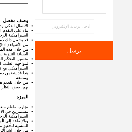
وصف مفصل
الاتصال الذكي ود
بناء على التقدم 
السيراميكية الرخا
قد يشمل ذلك دمج 
من الأشياء (IoT).
من خلال هذه المي
يرسل
الصيانة التنبؤية
تحسين التحكم الح
لمواجهة الطلب ا
السيراميكي مع قد
هذا قد يتضمن دمج
وممتعة.
من خلال تقديم ه
بهم، بغض النظر
الميزة
تجارب طعام متعد
مستمرين في الات
السيراميكية الرخا
وبالإضافة إلى ال
اللمسية لتحفيز 
من خلال إشراك ح