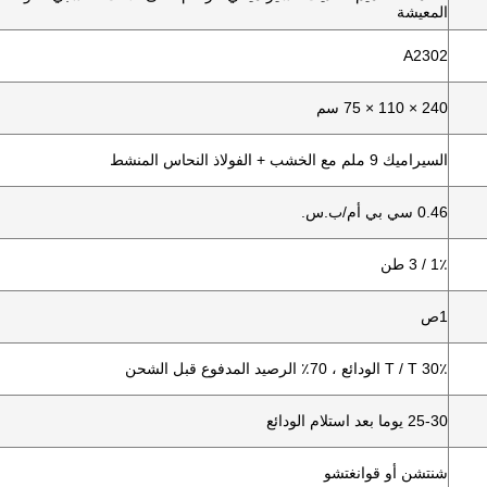
المعيشة
A2302
240 × 110 × 75 سم
السيراميك 9 ملم مع الخشب + الفولاذ النحاس المنشط
0.46 سي بي أم/ب.س.
1٪ / 3 طن
1ص
T / T 30٪ الودائع ، 70٪ الرصيد المدفوع قبل الشحن
25-30 يوما بعد استلام الودائع
شنتشن أو قوانغتشو