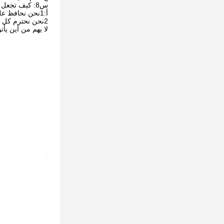
س8: كيف تجعل أعمالنا طويلة الأجل وعلاقة جيدة؟
أ:1نحن نحافظ على جودة جيدة وسعر تنافسي لضمان استفادة عملائنا ؛
2نحن نحترم كل عميل كصديق لنا ونحن نقوم بأعمالنا بصدق ونصنع صداقات معهم
لا يهم من أين يأت