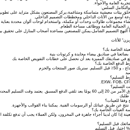
جربة العامة والأجواء.
والتكامل السلس:
 خلق بيئات معيشية متماسكة ومتناغمة،يركز المصنعون بشكل متزايد على تطوير
ة أوسع من الأثاث الداخلي ومخططات التصميم الداخلي.
اء مجموعات طاولات وحدات أو مكملة، واستخدام لوحات ألوان محددة بعناية وا
ز الجمالية العامة ووظائف مساحة الطعام.
 النهج التصميم الشامل،يمكن للمصنعين مساعدة أصحاب المنازل على تحقيق بيئة
زن" للأثاث
بئة الخاصة بك؟
 بضائعنا في صناديق بيضاء محايدة و كرتونات بنية
ائع في صناديقك المميزة بعد أن نحصل على خطابات التفويض الخاصة بك
يد
الدفع المسبق. يعتمد وقت التسليم المحدد
 طلبك
 وفقا للعينات؟
 ننتج عن طريق عيناتك أو الرسومات الفنية. يمكننا بناء القوالب والأجهزة.
لعينة إذا كان لدينا أجزاء جاهزة في المخزون، ولكن العملاء يجب أن تدفع تكلفة ال
ائعك قبل التسليم؟