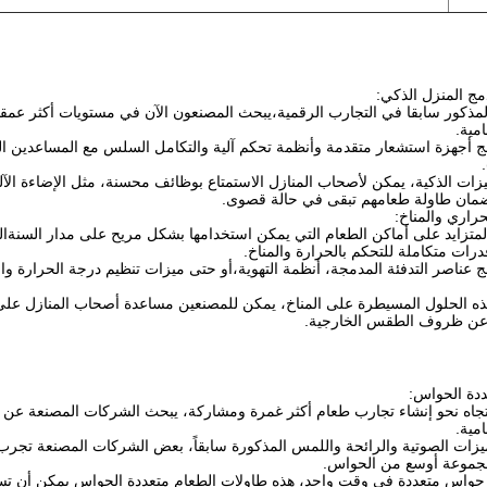
مج المنزل الذكي:
المذكور سابقا في التجارب الرقمية،يبحث المصنعون الآن في مستويات أكثر عمقا
مية.
أجهزة استشعار متقدمة وأنظمة تحكم آلية والتكامل السلس مع المساعدين الصوت
زات الذكية، يمكن لأصحاب المنازل الاستمتاع بوظائف محسنة، مثل الإضاءة الآلية
 لضمان طاولة طعامهم تبقى في حالة قصوى.
راري والمناخ:
لمتزايد على أماكن الطعام التي يمكن استخدامها بشكل مريح على مدار السنة
رات متكاملة للتحكم بالحرارة والمناخ.
 عناصر التدفئة المدمجة، أنظمة التهوية،أو حتى ميزات تنظيم درجة الحرارة وال
ذه الحلول المسيطرة على المناخ، يمكن للمصنعين مساعدة أصحاب المنازل على
 عن ظروف الطقس الخارجية.
دة الحواس:
جاه نحو إنشاء تجارب طعام أكثر غمرة ومشاركة، يبحث الشركات المصنعة عن
مية.
ميزات الصوتية والرائحة واللمس المذكورة سابقاً، بعض الشركات المصنعة تجرب ا
مجموعة أوسع من الحواس.
واس متعددة في وقت واحد، هذه طاولات الطعام متعددة الحواس يمكن أن تسا