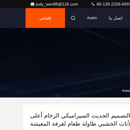
judy_wen88@126.com
86-139-2328-609
اتصل بنا
إقتباس
Arabic
عيشة
لتصميم الحديث السيراميكي الرخام أعلى
أثاث الخشبي طاولة طعام لغرفة المعيشة