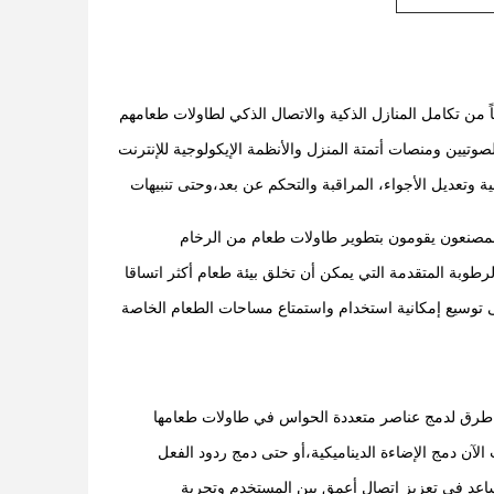
ً من تكامل المنازل الذكية والاتصال الذكي لطاولات طعامهم
يين ومنصات أتمتة المنزل والأنظمة الإيكولوجية للإنترنت
 وتعديل الأجواء، المراقبة والتحكم عن بعد،وحتى تنبيهات
المصنعون يقومون بتطوير طاولات طعام من الرخام
رطوبة المتقدمة التي يمكن أن تخلق بيئة طعام أكثر اتساقا
 توسيع إمكانية استخدام واستمتاع مساحات الطعام الخاصة
 طرق لدمج عناصر متعددة الحواس في طاولات طعامها
لآن دمج الإضاءة الديناميكية،أو حتى دمج ردود الفعل
عد في تعزيز اتصال أعمق بين المستخدم وتجربة