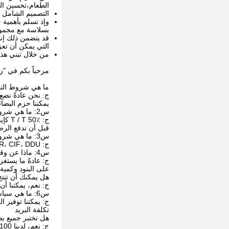
الطعام،تحسين الت
التصميم الشامل 
وإذ تسلم بأهمية
بسلاسة مع مجموع
قد يتضمن ذلك إنش
التي يمكن أن تعز
من خلال تبني هذا
مرحباً بكم في "زي
ما هي شروط التع
ج: نحن عادةً نضع
يمكننا حزم البض
س2: ما هي شروط الدفع الخاصة بك؟
ج: T / T 50٪ كإيداع ، و 50٪ قبل التسليم. سنريك صور المنتجات والحزم
قبل أن تدفع الرص
س3: ما هي شروط التسليم؟
ج: EXW، FOB، CFR، CIF، DDU.
س4: ماذا عن وقت التسليم؟
ج: عادةً ما يستغرق الأمر من 20 إلى 60 يومًا بعد تلقي 
على البنود وكمية
هل يمكنك أن تنتج
ج: نعم، يمكننا أن
س6: ما هي سياسة العينات الخاصة بك؟
ج: يمكننا توفير ا
تكلفة البريد
هل تختبر جميع بض
ج: نعم، لدينا 100% اختبار قبل التسليم