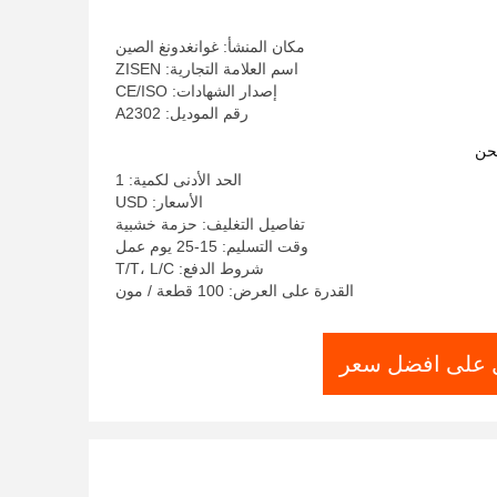
مكان المنشأ: غوانغدونغ الصين
اسم العلامة التجارية: ZISEN
إصدار الشهادات: CE/ISO
رقم الموديل: A2302
حن
الحد الأدنى لكمية: 1
الأسعار: USD
تفاصيل التغليف: حزمة خشبية
وقت التسليم: 15-25 يوم عمل
شروط الدفع: T/T، L/C
القدرة على العرض: 100 قطعة / مون
على افضل سعر