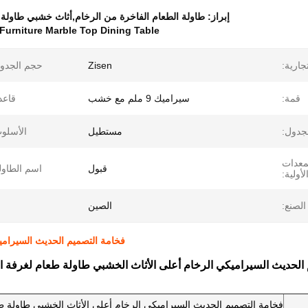
إبراز:
طاولة الطعام الفاخرة من الرخام,أثاث خشبي طاولة 
urniture Marble Top Dining Table
جارية:
Zisen
حجم الجدو
قمة:
سيراميك 9 ملم مع خشب
قاعد
جدول:
مستطيل
الأسلو
معدات
قبول
اسم الطاول
لأولية:
الصنع:
الصين
فخامة التصميم الحديث السيرامي
الحديث السيراميكي الرخام أعلى الأثاث الخشبي طاولة طعام لغرفة ا
فخامة التصميم الحديث السيراميكي الرخام أعلى الأثاث الخشبي طاولة ط