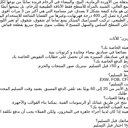
ذهلة من الأوردة الرمادية، البيج، والبيضاء في الرخام فريدة تمامًا من نوعها ل
مع العالي، الشبيه بالمرآة للأسطح فقط الأناقة الطبيعية للرخام، بل يمنحها أيضًا لمعا
الرخام السيراميكي هو مادة 
يت،وغيرها من القضايا الشائعة للاستخدام اليومي.
طبيعي، تركيب السيراميك المبتكر يمنع تماما أي شقوق، شقوق، أو تغير اللون
 على السطح السلس والسهل للمسح لا يتطلب سوى مسح سريع بقطعة قماش رط
زن" للأثاث
بئة الخاصة بك؟
 بضائعنا في صناديق بيضاء محايدة و كرتونات بنية
ائع في صناديقك المميزة بعد أن نحصل على خطابات التفويض الخاصة بك
يد
الدفع المسبق. يعتمد وقت التسليم المحدد
 طلبك
 وفقا للعينات؟
 ننتج عن طريق عيناتك أو الرسومات الفنية. يمكننا بناء القوالب والأجهزة.
لعينة إذا كان لدينا أجزاء جاهزة في المخزون، ولكن العملاء يجب أن تدفع تكلفة ال
ائعك قبل التسليم؟