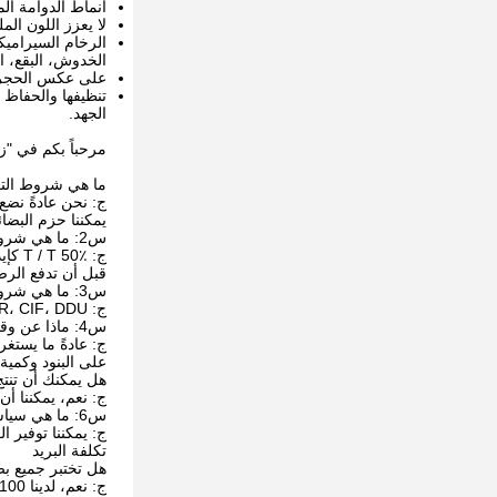
أنماط الدوامة الم
لا يعزز اللون المل
الخدوش، البقع، الحرارة تصل إلى 400 درجة فهرنها
على عكس الحجر ال
تنظيفها والحفاظ
الجهد.
مرحباً بكم في "زي
ما هي شروط التع
ج: نحن عادةً نضع
يمكننا حزم البض
س2: ما هي شروط الدفع الخاصة بك؟
ج: T / T 50٪ كإيداع ، و 50٪ قبل التسليم. سنريك صور المنتجات والحزم
قبل أن تدفع الرص
س3: ما هي شروط التسليم؟
ج: EXW، FOB، CFR، CIF، DDU.
س4: ماذا عن وقت التسليم؟
ج: عادةً ما يستغرق الأمر من 20 إلى 60 يومًا بعد تلقي 
على البنود وكمية
هل يمكنك أن تنتج
ج: نعم، يمكننا أن
س6: ما هي سياسة العينات الخاصة بك؟
ج: يمكننا توفير ا
تكلفة البريد
هل تختبر جميع بض
ج: نعم، لدينا 100% اختبار قبل التسليم