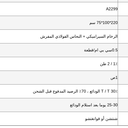
A2299
220*100*75 سم
الرخام السيراميكي + النحاس الفولاذي المفرش
0.5سي بي ام/قطعة
1٪ / 2 طن
1ص
T / T 30٪ الودائع ، 70٪ الرصيد المدفوع قبل الشحن
25-30 يوما بعد استلام الودائع
شنتشن أو قوانغتشو