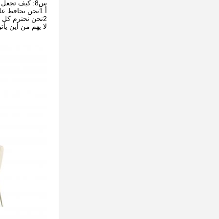
س8: كيف تجعل أعمالنا طويلة الأجل وعلاقة جيدة؟
أ:1نحن نحافظ على جودة جيدة وسعر تنافسي لضمان استفادة عملائنا ؛
2نحن نحترم كل عميل كصديق لنا ونحن نقوم بأعمالنا بصدق ونصنع صداقات معهم
لا يهم من أين يأت