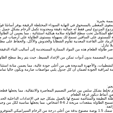
ممة بخبرة:
المقوى المغطى بالمسحوق في النهاية السوداء المختلطة الرقيقة يوفر أساسًا قو
دوج المزدوج ليس فقط له جمالية دقيقة ومحدودة تكمل الرخام بشكل جميل ، بل ي
اطع المتكامل تحت سطح الطاولة سلامة هيكلية استثنائية ، مما يضمن أن الطاول
لة للمستوى على الساقين تسمح لك بسهولة بمستوى الطاولة على أرضيات غير م
الرماد على القاعدة المعدنية تقاوم الشظايا والخدوش والآكل، والحفاظ على مظه
ا تنازل:
 طاولة الطعام هذه من المواد الممتازة المستخدمة إلى أساليب البناء الدقيقة 
لخبيرة المصممة بدون أدوات تمكن من الإعداد البسيط، حيث يتم ربط سطح الطا
لتشطيبات، والأجهزة المدمجة هي من أعلى جودة عالية، مما يضمن متانة استثنا
ة لمراقبة الجودة لضمان أن كل جدول يلبي مواصفات صارمة ويكون خاليا تماما
جم:
 تخلط بشكل سلس بين عناصر التصميم المعاصرة والانتقالية، مما يجعلها قطعة 
 أنماط ديكور غرفة الطعام.
ظلّة النظيفة والمتناغمة تسمح لها بالعمل بشكل جيد في الإعدادات الداخلية الحدي
ئعة:
لمتوفرومقاومة للارتداء اليومي.