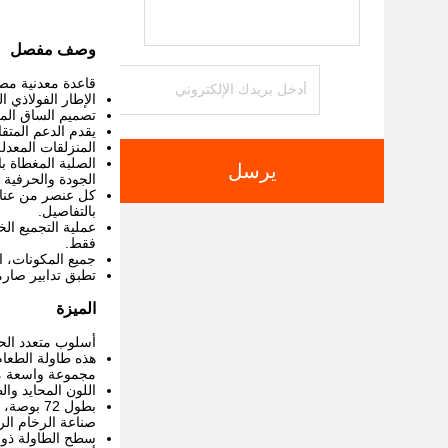
وصف مفصل
قاعدة معدنية مص
الإطار الفولاذي 
تصميم الساق المز
يقدم الدعم المتق
المنزلقات المعد
الصلبة المغطاة ب
يرسل
الجودة والحرفية بل
كل عنصر من عناصر
بالتفاصيل.
عملية التجميع ا
فقط.
جميع المكونات، ا
تطبق تدابير صارم
الميزة
أسلوب متعدد الح
هذه طاولة الطعام
مجموعة واسعة من
اللون المحايد وال
بطول 72 بوصة، تسمح الطاولة بمقعدات مريحة لـ 6-8 أشخاص، مما يجعلها مناسبة لكل من وجبات اليومية وحفلات العشاء الكبيرة.
صناعة الرخام الرا
سطح الطاولة ذو سمك 1.5 بوصة مصنوع بدقة من أعلى درجة من الرخام السيراميكي ا