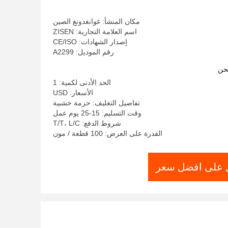
مكان المنشأ: غوانغدونغ الصين
اسم العلامة التجارية: ZISEN
إصدار الشهادات: CE/ISO
رقم الموديل: A2299
حن
الحد الأدنى لكمية: 1
الأسعار: USD
تفاصيل التغليف: حزمة خشبية
وقت التسليم: 15-25 يوم عمل
شروط الدفع: T/T، L/C
القدرة على العرض: 100 قطعة / مون
على افضل سعر