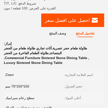
شروط الدفع: T/T، L/C
القدرة على العرض: 100 قطعة / مون
احصل على افضل سعر
تفاصيل المنتج
وصف المنتج
إبراز:
طاولة طعام حجر عصرية,أثاث تجاري طاولة طعام من الحجر
المتصاعد,طاولة الطعام الفاخرة من الحجر
,
Commercial Furniture Sintered Stone Dining Table
,
Luxury Sintered Stone Dining Table
اسم العلامة التجارية:
Zisen
حجم الجدول:
150*150*75 سم
أعلى المواد:
سطح رخام سيراميك
قاعدة برونزية مصقولة من الفولاذ