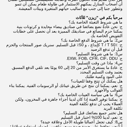
أن أصحاب المنازل يمكنهم الاستثمار في طاولة طعام يمكن أن تنمو
وتتطور جنبا إلى جنب مع أساليب حياتهم المتغيرة وبيئات المعيشة.
مرحباً بكم في "زيزن" للأثاث
ما هي شروط التعبئة الخاصة بك؟
ج: نحن عادةً نضع بضائعنا في صناديق بيضاء محايدة و كرتونات بنية
يمكننا حزم البضائع في صناديقك المميزة بعد أن نحصل على خطابات
التفويض الخاصة بك
س2: ما هي شروط الدفع الخاصة بك؟
ج: T / T 50٪ كإيداع ، و 50٪ قبل التسليم. سنريك صور المنتجات والحزم
قبل أن تدفع الرصيد
س3: ما هي شروط التسليم؟
ج: EXW، FOB، CFR، CIF، DDU.
س4: ماذا عن وقت التسليم؟
ج: عادةً ما يستغرق الأمر من 20 إلى 60 يومًا بعد تلقي الدفع المسبق.
يعتمد وقت التسليم المحدد
على البنود وكمية طلبك
هل يمكنك أن تنتج وفقا للعينات؟
ج: نعم، يمكننا أن ننتج عن طريق عيناتك أو الرسومات الفنية. يمكننا بناء
القوالب والأجهزة.
س6: ما هي سياسة العينات الخاصة بك؟
ج: يمكننا توفير العينة إذا كان لدينا أجزاء جاهزة في المخزون، ولكن
العملاء يجب أن تدفع تكلفة العينة
تكلفة البريد
هل تختبر جميع بضائعك قبل التسليم؟
ج: نعم، لدينا 100% اختبار قبل التسليم
س8: كيف تجعل أعمالنا طويلة الأجل وعلاقة جيدة؟
أ:1نحن نحافظ على جودة جيدة وسعر تنافسي لضمان استفادة عملائنا ؛