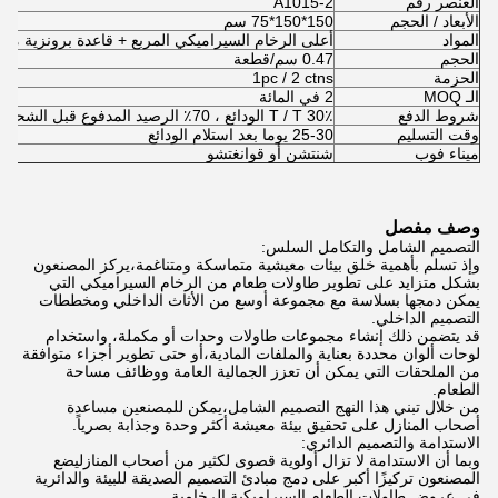
العنصر رقم
A1015-2
الأبعاد / الحجم
150*150*75 سم
المواد
أعلى الرخام السيراميكي المربع + قاعدة برونزية ممش
الحجم
0.47 سم/قطعة
الحزمة
1pc / 2 ctns
الـ MOQ
2 في المائة
شروط الدفع
T / T 30٪ الودائع ، 70٪ الرصيد المدفوع قبل الشحن
وقت التسليم
25-30 يوما بعد استلام الودائع
ميناء فوب
شنتشن أو قوانغتشو
وصف مفصل
التصميم الشامل والتكامل السلس:
وإذ تسلم بأهمية خلق بيئات معيشية متماسكة ومتناغمة،يركز المصنعون
بشكل متزايد على تطوير طاولات طعام من الرخام السيراميكي التي
يمكن دمجها بسلاسة مع مجموعة أوسع من الأثاث الداخلي ومخططات
التصميم الداخلي.
قد يتضمن ذلك إنشاء مجموعات طاولات وحدات أو مكملة، واستخدام
لوحات ألوان محددة بعناية والملفات المادية،أو حتى تطوير أجزاء متوافقة
من الملحقات التي يمكن أن تعزز الجمالية العامة ووظائف مساحة
الطعام.
من خلال تبني هذا النهج التصميم الشامل،يمكن للمصنعين مساعدة
أصحاب المنازل على تحقيق بيئة معيشة أكثر وحدة وجذابة بصرياً.
الاستدامة والتصميم الدائري:
وبما أن الاستدامة لا تزال أولوية قصوى لكثير من أصحاب المنازليضع
المصنعون تركيزًا أكبر على دمج مبادئ التصميم الصديقة للبيئة والدائرية
في عروض طاولات الطعام السيراميكية الرخامية.