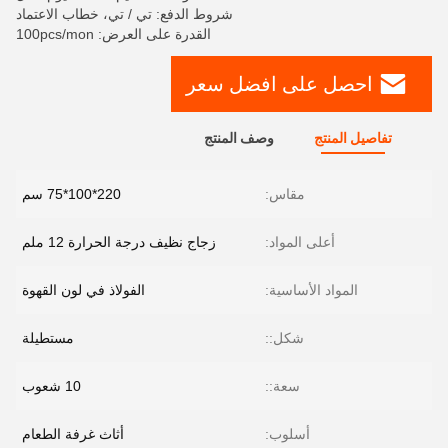
شروط الدفع: تي / تي، خطاب الاعتماد
القدرة على العرض: 100pcs/mon
احصل على افضل سعر
تفاصيل المنتج
وصف المنتج
مقاس:
220*100*75 سم
أعلى المواد:
زجاج نظيف درجة الحرارة 12 ملم
المواد الأساسية:
الفولاذ في لون القهوة
شكل::
مستطيلة
سعة::
10 شعوب
أسلوب:
أثاث غرفة الطعام