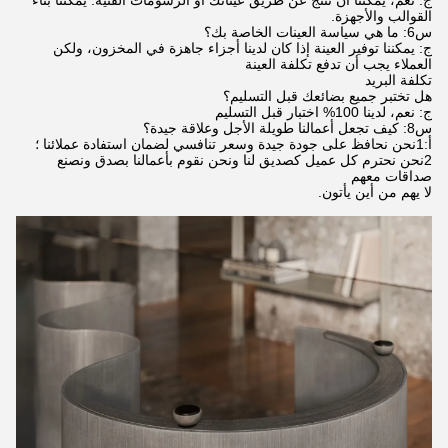
ج: نعم، يمكننا أن ننتج عن طريق عيناتك أو الرسومات الفنية. يمكننا بناء
القوالب والأجهزة.
س6: ما هي سياسة العينات الخاصة بك؟
ج: يمكننا توفير العينة إذا كان لدينا أجزاء جاهزة في المخزون، ولكن
العملاء يجب أن تدفع تكلفة العينة
تكلفة البريد
هل تختبر جميع بضائعك قبل التسليم؟
ج: نعم، لدينا 100% اختبار قبل التسليم
س8: كيف تجعل أعمالنا طويلة الأجل وعلاقة جيدة؟
أ:1نحن نحافظ على جودة جيدة وسعر تنافسي لضمان استفادة عملائنا ؛
2نحن نحترم كل عميل كصديق لنا ونحن نقوم بأعمالنا بصدق ونصنع
صداقات معهم
لا يهم من أين يأتون.