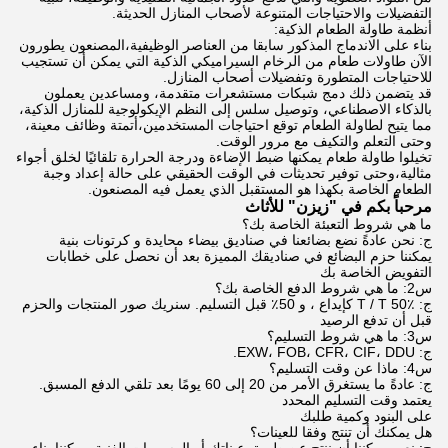
التفضيلات والاحتياجات المتنوعة لأصحاب المنازل الحديثة.
أنظمة طاولة الطعام الذكية:
بناء على الاندماج المذكور سابقا من العناصر الوظيفية،المصنعون يطورون
الآن طاولات طعام من الرخام السيراميكي الذكية التي يمكن أن تستجيب
للاحتياجات المتطورة وتفضيلات أصحاب المنازل.
قد يتضمن ذلك دمج شبكات مستشعرات متقدمة، ومساعدين يعملون
بالذكاء الاصطناعي، وتوصيل سلس إلى النظم الإيكولوجية للمنازل الذكية،
مما يتيح لطاولة الطعام توقع احتياجات المستخدمين،أتمتة وظائف معينة،
وحتى التعلم والتكيف مع مرور الوقت.
تخيلوا طاولة طعام يمكنها ضبط الإضاءة ودرجة الحرارة تلقائيًا لخلق أجواء
مثالية،وحتى توفير تحديثات في الوقت الحقيقي على حالة إعداد وجبة
الطعام الخاصة بكهذا هو المستقبل الذي يعمل فيه المصنعون.
مرحباً بكم في "زيزن" للأثاث
ما هي شروط التعبئة الخاصة بك؟
ج: نحن عادةً نضع بضائعنا في صناديق بيضاء محايدة و كرتونات بنية
يمكننا حزم البضائع في صناديقك المميزة بعد أن نحصل على خطابات
التفويض الخاصة بك
س2: ما هي شروط الدفع الخاصة بك؟
ج: T / T 50٪ كإيداع ، و 50٪ قبل التسليم. سنريك صور المنتجات والحزم
قبل أن تدفع الرصيد
س3: ما هي شروط التسليم؟
ج: EXW، FOB، CFR، CIF، DDU.
س4: ماذا عن وقت التسليم؟
ج: عادةً ما يستغرق الأمر من 20 إلى 60 يومًا بعد تلقي الدفع المسبق.
يعتمد وقت التسليم المحدد
على البنود وكمية طلبك
هل يمكنك أن تنتج وفقا للعينات؟