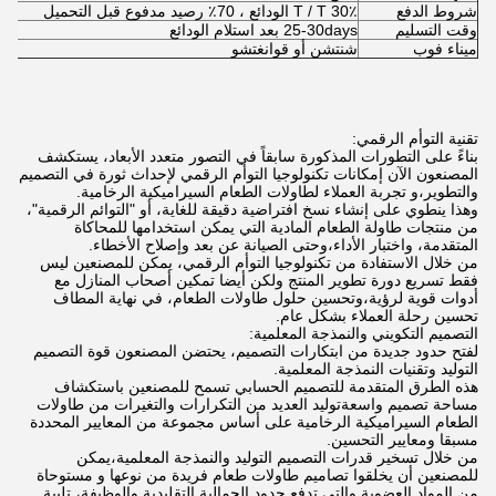
شروط الدفع
T / T 30٪ الودائع ، 70٪ رصيد مدفوع قبل التحميل
وقت التسليم
25-30days بعد استلام الودائع
ميناء فوب
شنتشن أو قوانغتشو
تقنية التوأم الرقمي:
بناءً على التطورات المذكورة سابقاً في التصور متعدد الأبعاد، يستكشف
المصنعون الآن إمكانات تكنولوجيا التوأم الرقمي لإحداث ثورة في التصميم
والتطوير،و تجربة العملاء لطاولات الطعام السيراميكية الرخامية.
وهذا ينطوي على إنشاء نسخ افتراضية دقيقة للغاية، أو "التوائم الرقمية"،
من منتجات طاولة الطعام المادية التي يمكن استخدامها للمحاكاة
المتقدمة، واختبار الأداء،وحتى الصيانة عن بعد وإصلاح الأخطاء.
من خلال الاستفادة من تكنولوجيا التوأم الرقمي، يمكن للمصنعين ليس
فقط تسريع دورة تطوير المنتج ولكن أيضا تمكين أصحاب المنازل مع
أدوات قوية لرؤية،وتحسين حلول طاولات الطعام، في نهاية المطاف
تحسين رحلة العملاء بشكل عام.
التصميم التكويني والنمذجة المعلمية:
لفتح حدود جديدة من ابتكارات التصميم، يحتضن المصنعون قوة التصميم
التوليد وتقنيات النمذجة المعلمية.
هذه الطرق المتقدمة للتصميم الحسابي تسمح للمصنعين باستكشاف
مساحة تصميم واسعةتوليد العديد من التكرارات والتغيرات من طاولات
الطعام السيراميكية الرخامية على أساس مجموعة من المعايير المحددة
مسبقا ومعايير التحسين.
من خلال تسخير قدرات التصميم التوليد والنمذجة المعلمية،يمكن
للمصنعين أن يخلقوا تصاميم طاولات طعام فريدة من نوعها و مستوحاة
من المواد العضوية والتي تدفع حدود الجمالية التقليدية والوظيفة، تلبية