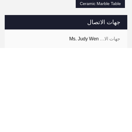
Ceramic Marble Table
جهات الاتصال
جهات الاتصال:
Ms. Judy Wen
هاتف:
86-139-2328-6097
اتصل الآن
راسلنا بالبريد الإلكتروني