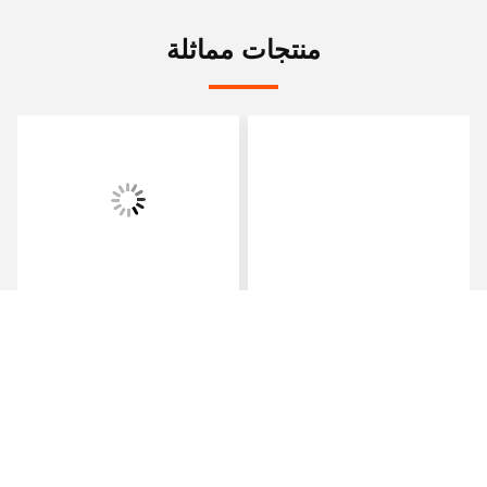
هاتف:
86-139-2328-6097
اتصل الآن
راسلنا بالبريد الإلكتروني