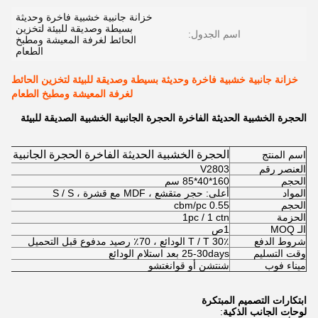
خزانة جانبية خشبية فاخرة وحديثة
بسيطة وصديقة للبيئة لتخزين
اسم الجدول:
الحائط لغرفة المعيشة ومطبخ
الطعام
خزانة جانبية خشبية فاخرة وحديثة بسيطة وصديقة للبيئة لتخزين الحائط
لغرفة المعيشة ومطبخ الطعام
الحجرة الخشبية الحديثة الفاخرة الحجرة الجانبية الخشبية الصديقة للبيئة
الحجرة الخشبية الحديثة الفاخرة الحجرة الجانبية ال
اسم المنتج
العنصر رقم
V2803
الحجم
160*40*85 سم
المواد
أعلى: حجر متقشع ، MDF مع قشرة ، S / S
الحجم
0.55 cbm/pc
الحزمة
1pc / 1 ctn
الـ MOQ
1ص
شروط الدفع
T / T 30٪ الودائع ، 70٪ رصيد مدفوع قبل التحميل
وقت التسليم
25-30days بعد استلام الودائع
ميناء فوب
شنتشن أو قوانغتشو
ابتكارات التصميم المبتكرة
لوحات الجانب الذكية
: