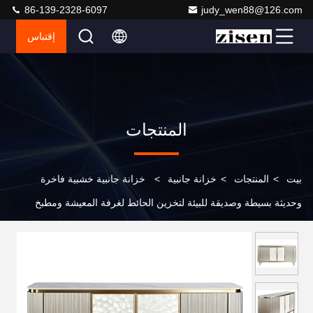
86-139-2328-6097
judy_wen88@126.com
إقتباس
المنتجات
بيت
>
المنتجات
>
خزانة جانبية
>
خزانة جانبية خشبية فاخرة
وحديثة بسيطة وصديقة للبيئة لتخزين الحائط لغرفة المعيشة ومطبخ
الطعام