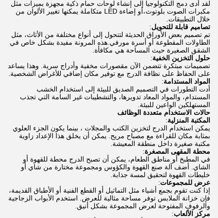
لقد أدى دمج التكنولوجيا إلى إنشاء لوحات حمام ذكية مجهزة بميزات مثل
مكبرات الصوت بلوتوث،أو إضاءة LED متكاملة يمكنها تغيير الألوان من
خلال التطبيقات.
تصاميم قابلة للتحويل
:
تم تصميم بعض الأوراق الحديثة لتتحول إلى أنواع مختلفة من الأثاث، مثل
الطاولات المقطوعة أو أسرة مورفي.هذه المرونة مفيدة بشكل خاص في
الشقق الصغيرة حيث المساحة هي مكافأة.
حلول التخزين الخفية
:
تصميمات مبتكرة تتضمن الآن مقصورات مخفية وأدراج سرية. وهذا يساعد
على الحفاظ على نظافة الدرج مع توفير مكان إضافي للأغراض الشخصية.
المواد المستدامة
:
أدت التطورات في التصميم الصديق للبيئة إلى استخدام الخشب
المستدام، والمواد المعاد تدويرها، والتشطيبات غير السامة التي تجذب
المستهلكين الواعين للبيئة.
حالات الاستخدام متعددة الوظائف
المكتبة المنزلية
:
يمكن استخدام الدرج لتخزين الكتب والمجلات ، بينما يكون الجزء العلوي
بمثابة مكان للقراءة مع مصباح مريح. يمكن أن يخلق هذا الإعداد زاوية
مكتبة صغيرة داخل منطقة المعيشة.
محطة المقهى المصغرة
:
في المطبخ أو مناطق الطعام، يمكن أن تصبح الدرج محطة للقهوة أو
الشاي. أضف آلة صنع القهوة والكؤوس ومجموعة مختارة من شاي أو
خليطات القهوة لتحقيق لمسة جذابة.
عرض للمجموعات
:
إذا كنت تقوم بجمع أشياء مثل التماثيل أو القطع الفنية أو الأطباق القديمة،
فإن خزانة الملابس توفر مساحة مثالية للعرض. استخدم الأبواب الزجاجية
والرفوف المفتوحة لعرض المجموعة بشكل أنيق.
مركز الألعاب
: