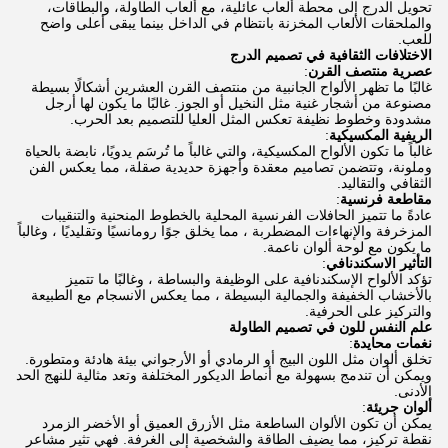
تحويل الدرج إلى محطة ألعاب عائلية، مع ألعاب الطاولة، والبطاقات،
والملحقات الألعاب المخزنة بانتظام في الداخل بينما يبقى أعلى واضح
للعب.
الاختلافات الثقافية في تصميم الدرج
عصرية منتصف القرن
:
غالبًا ما تظهر الألواح الجانبية من منتصف القرن العشرين أشكالًا بسيطة
مصنوعة من أشجار غنية مثل النخيل أو الجوز. غالبًا ما يكون لها أرجل
مشدودة وخطوط نظيفة تعكس المثل العليا للتصميم بعد الحرب.
الريفية المكسيكية
:
غالباً ما تكون الألواح المكسيكية، والتي غالباً ما تُرسَم يدويًا، نابضة بالحياة
وملونة، وتتضمن تصاميم معقدة وأجهزة حديدية صقلة، مما يعكس الفن
الثقافي والتقاليد.
مقاطعة فرنسية
:
عادةً ما تتميز الحافلات الفرنسية المحلية بالخطوط المنحنية والتنقيبات
المزخرفة والإنهاءات المضطربة ، مما يخلق جوًا رومانسيًا وتقليديًا ، وغالباً
ما يكون مع لوحة ألوان ناعمة.
التأثير الاسكندنافي
:
تؤكد الألواح الإسكندنافية على الوظيفة والبساطة ، وغالبًا ما تتميز
بالأخشاب الخفيفة والجمالية البسيطة ، مما يعكس الانسجام مع الطبيعة
والتركيز على الحرفية.
علم النفس للون في تصميم الطاولة
نغمات محايدة
:
تخلق ألوان مثل اللون البيج أو الرمادي أو الأرجواني بيئة هادئة ومتطورة.
ويمكن أن تندمج بسهولة مع أنماط الديكور المختلفة وتعد مثالية للنهج الحد
الأدنى.
ألوان جريئة
:
يمكن أن تكون الألوان الساطعة مثل الأزرق العميق أو الأخضر الزمرد
نقطة تركيز، مما يضيف الطاقة والشخصية إلى الغرفة. فهي تثير مشاعر