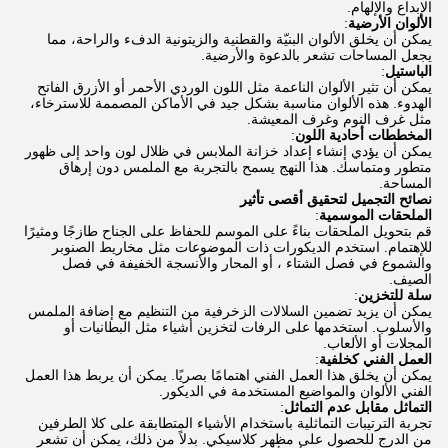
الإبداع والإلهام.
الألوان الأرضية
:
يمكن أن يخلق الألوان البنيّة والقطنية والزيتونية الدفء والراحة، مما
يجعل المساحات تشعر بالدعوة والأرضية.
الباستيل
:
يمكن أن تثير الألوان الناعمة مثل اللون الوردي الأحمر أو الأزرق الفاتح
الهدوء. هذه الألوان مناسبة بشكل جيد في الأماكن المصممة للاسترخاء،
مثل غرف النوم وغرف المعيشة.
المخططات أحادية اللون
:
يمكن أن يؤدي إنشاء إعداد خزانة الملابس في ظلال لون واحد إلى ظهور
متطور ومتماسك. هذا النهج يسمح بالتجربة مع الملمس دون إرهاق
المساحة.
نصائح التجميل لتحقيق أقصى تأثير
الملحقات الموسمية
:
قم بتحويل الملحقات بناءً على الموسم للحفاظ على الجناح طازجًا ومثيرًا
للإهتمام. استخدم الديكورات ذات الموضوعات مثل مخاريط الصنوبر
والشموع في فصل الشتاء ، أو المحار والأنسجة الخفيفة في فصل
الصيف.
سلة للتخزين
:
يمكن أن يزيد تضمين السلالات الزخرفية من التنظيم مع إضافة الملمس
والأسلوب. استخدمها على الرفات لتخزين أشياء مثل البطانيات أو
المجلات أو الألعاب.
العمل الفني كخلفية
:
يمكن أن يخلق هذا العمل الفني اهتمامًا بصريًا. يمكن أن يربط هذا العمل
الفني الألوان والمواضيع المستخدمة في الديكور.
التماثل مقابل عدم التماثل
:
تجربة الترتيبات التماثلية باستخدام الأشياء المتطابقة على كلا الطرفين
من الدرج للحصول على مظهر كلاسيكي. بدلاً من ذلك، يمكن أن تشعر