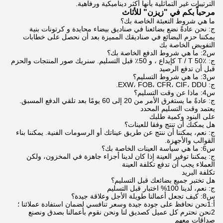
الترتيبات غير التماثلية بأنها أكثر ديناميكية ورفاهية.
مرحباً بكم في "زيزن" للأثاث
ما هي شروط التعبئة الخاصة بك؟
ج: نحن عادةً نضع بضائعنا في صناديق بيضاء محايدة و كرتونات بنية
يمكننا حزم البضائع في صناديقك المميزة بعد أن نحصل على خطابات
التفويض الخاصة بك
س2: ما هي شروط الدفع الخاصة بك؟
ج: T / T 50٪ كإيداع ، و 50٪ قبل التسليم. سنريك صور المنتجات والحزم
قبل أن تدفع الرصيد
س3: ما هي شروط التسليم؟
ج: EXW، FOB، CFR، CIF، DDU.
س4: ماذا عن وقت التسليم؟
ج: عادةً ما يستغرق الأمر من 20 إلى 60 يومًا بعد تلقي الدفع المسبق.
يعتمد وقت التسليم المحدد
على البنود وكمية طلبك
هل يمكنك أن تنتج وفقا للعينات؟
ج: نعم، يمكننا أن ننتج عن طريق عيناتك أو الرسومات الفنية. يمكننا بناء
القوالب والأجهزة.
س6: ما هي سياسة العينات الخاصة بك؟
ج: يمكننا توفير العينة إذا كان لدينا أجزاء جاهزة في المخزون، ولكن
العملاء يجب أن تدفع تكلفة العينة
تكلفة البريد
هل تختبر جميع بضائعك قبل التسليم؟
ج: نعم، لدينا 100% اختبار قبل التسليم
س8: كيف تجعل أعمالنا طويلة الأجل وعلاقة جيدة؟
أ:1نحن نحافظ على جودة جيدة وسعر تنافسي لضمان استفادة عملائنا ؛
2نحن نحترم كل عميل كصديق لنا ونحن نقوم بأعمالنا بصدق ونصنع
صداقات معهم