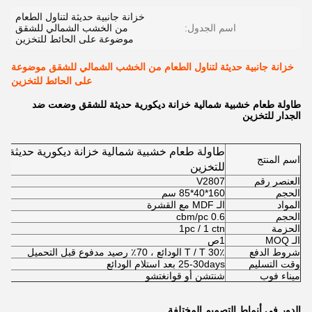
خزانة جانبية حديثة لتناول الطعام
اسم الجدول:
من الخشب الشمالي للشقق
موضوعة على الحائط للتخزين
خزانة جانبية حديثة لتناول الطعام من الخشب الشمالي للشقق موضوعة
على الحائط للتخزين
طاولة طعام خشبية شمالية خزانة ديكورية حديثة للشقق وضعت ضد
الجدار للتخزين
طاولة طعام خشبية شمالية خزانة ديكورية حديثة 
اسم المنتج
للتخزين
العنصر رقم
V2807
الحجم
160*40*85 سم
المواد
الـ MDF مع القشرة
الحجم
0.6 cbm/pc
الحزمة
1pc / 1 ctn
الـ MOQ
1ص
شروط الدفع
T / T 30٪ الودائع ، 70٪ رصيد مدفوع قبل التحميل
وقت التسليم
25-30days بعد استلام الودائع
ميناء فوب
شنتشن أو قوانغتشو
الدور في أنماط التصميم المختلفة