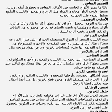
التصميم المعاصر
:
غالبًا ما تتميز الألواح الجانبية في الأماكن المعاصرة بخطوط أنيقة، وتزيين
بسيط، ولوحة ألوان محايدة. المواد مثل الزجاج والمعدن والخشب الملمع
تسلط الضوء على الجمالية الحديثة.
الأسلوب البوهيمي
:
في بيئات البوهو، تتحصل الأوراق على مظهر أكثر تناغمًا، وغالبًا ما تُزين
بألوان ونماذج وملمسات نابضة بالحياة. قد تعرض مجموعة من النباتات
والديكور اليدوي وقطع أثرية للسفر.
أسلوب المزرعة
:
يمنح الخشب المبيض أو المواد المستعملة الجدران على طراز المزرعة
سحرًا ريفيًا. غالبًا ما تتميز بالأرفف المفتوحة والأجهزة المستوحاة من
السنوات القديمة.أنها تخدم كمساحات تخزين وعرض لمواد مريحة مثل
الجرارات والملابس.
النمط الصناعي
:
الجدران الصناعية، التي تجمع بين الخشب والمعدن والأجهزة المكشوفة،
تجسد مظهرًا خامًا وغير مكتمل. غالبًا ما تعرض نهجًا مفيدًا، مع التأكيد على
الوظيفة مع حافة حديثة.
عصرية منتصف القرن
:
تتميز أشكالها العضوية، وأرجلها المتجعدة، والخشب الدافئ، و لا تكون
أوراق الجناح في منتصف القرن مجرد قطع تخزين، بل هي أيضا أعمال
فنية تعكس انطباعًا رجعيًا.
تحسين الوظائف
حلول التخزين
:
تحتوي العديد من الأوراق على خيارات مختلفة للتخزين، مثل الأدراج
والرفوف والمساحات المغلقة التي يمكن أن تساعد في تنظيم المناطق
المعيشية.فكر في الألواح الجانبية التي تقدم وحدات في التكوين للحصول
على أقصى قدر من التنوع.
محطة خدمة
: