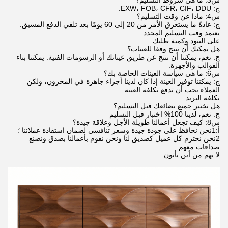
س3: ما هي شروط التسليم؟
ج: EXW، FOB، CFR، CIF، DDU.
س4: ماذا عن وقت التسليم؟
ج: عادةً ما يستغرق الأمر من 20 إلى 60 يومًا بعد تلقي الدفع المسبق.
يعتمد وقت التسليم المحدد
على البنود وكمية طلبك
هل يمكنك أن تنتج وفقا للعينات؟
ج: نعم، يمكننا أن ننتج عن طريق عيناتك أو الرسومات الفنية. يمكننا بناء
القوالب والأجهزة.
س6: ما هي سياسة العينات الخاصة بك؟
ج: يمكننا توفير العينة إذا كان لدينا أجزاء جاهزة في المخزون، ولكن
العملاء يجب أن تدفع تكلفة العينة
تكلفة البريد
هل تختبر جميع بضائعك قبل التسليم؟
ج: نعم، لدينا 100% اختبار قبل التسليم
س8: كيف تجعل أعمالنا طويلة الأجل وعلاقة جيدة؟
أ:1نحن نحافظ على جودة جيدة وسعر تنافسي لضمان استفادة عملائنا ؛
2نحن نحترم كل عميل كصديق لنا ونحن نقوم بأعمالنا بصدق ونصنع
صداقات معهم
لا يهم من أين يأتون.