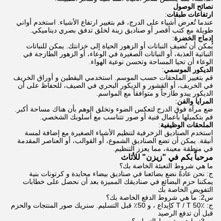
نصائح الوصول
ارتفاعات طبقات
:
عندما تُعرض أشياء على الدرج، قم بتغيير ارتفاع الأشياء. استخدم أواني
طويلة مع كتب أقصر أو صناديق زينة لخلق تدفق بصري ديناميكي.
إدماج الخضرة
:
يُمكن أن تُضيف النباتات أو الزهور الحياة إلى خزانتك. يمكن للنباتات
النباتية العذبة، أو النباتات الصغيرة في الوعاء، أو الزهور الطازجة في
الوعاء أن تحيا المساحة وتحسن نوعية الهواء.
الديكور الموسمي
:
قم بتغيير الملحقات حسب الموسم. استخدمي اليقطين و أوراق الخريف
في الخريف، أو القشور و الديكور البحري في الصيف، للحفاظ على أن
الديكور يبدو طازجاً و متوافقاً مع المواسم.
المرايا والفن
:
ضع مرآة فوق الدرج لتعكس الضوء وتخلق الوهم بأن هناك مساحة أكبر.
قم بتكميلها بأعمال فنية أو صور تتناسب مع أسلوبك الشخصي.
الملحقات الوظيفية
:
استخدم الصناديق الزخرفية لتنظيم الأشياء الصغيرة مع إضافة لمسة
أنيقة. يمكن أن تضع الصناديق الشموع، أو القوالب، أو العناصر المقدمة
في منطقة معينة، مما يعزز التنظيم.
مرحباً بكم في "زيزن" للأثاث
ما هي شروط التعبئة الخاصة بك؟
ج: نحن عادةً نضع بضائعنا في صناديق بيضاء محايدة و كرتونات بنية
يمكننا حزم البضائع في صناديقك المميزة بعد أن نحصل على خطابات
التفويض الخاصة بك
س2: ما هي شروط الدفع الخاصة بك؟
ج: T / T 50٪ كإيداع ، و 50٪ قبل التسليم. سنريك صور المنتجات والحزم
قبل أن تدفع الرصيد