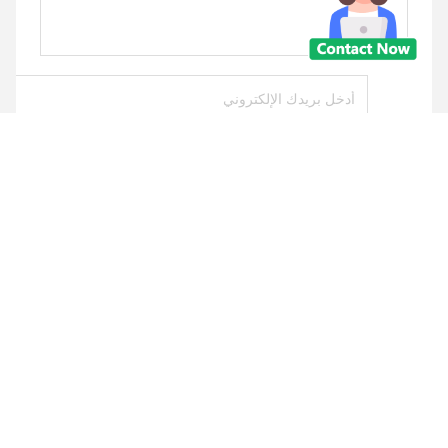
يرسل
منتجات مماثلة