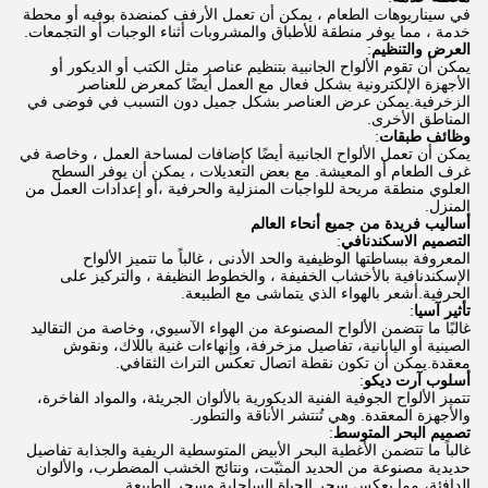
في سيناريوهات الطعام ، يمكن أن تعمل الأرفف كمنضدة بوفيه أو محطة
خدمة ، مما يوفر منطقة للأطباق والمشروبات أثناء الوجبات أو التجمعات.
العرض والتنظيم
:
يمكن أن تقوم الألواح الجانبية بتنظيم عناصر مثل الكتب أو الديكور أو
الأجهزة الإلكترونية بشكل فعال مع العمل أيضًا كمعرض للعناصر
الزخرفية.يمكن عرض العناصر بشكل جميل دون التسبب في فوضى في
المناطق الأخرى.
وظائف طبقات
:
يمكن أن تعمل الألواح الجانبية أيضًا كإضافات لمساحة العمل ، وخاصة في
غرف الطعام أو المعيشة. مع بعض التعديلات ، يمكن أن يوفر السطح
العلوي منطقة مريحة للواجبات المنزلية والحرفية ،أو إعدادات العمل من
المنزل.
أساليب فريدة من جميع أنحاء العالم
التصميم الاسكندنافي
:
المعروفة ببساطتها الوظيفية والحد الأدنى ، غالباً ما تتميز الألواح
الإسكندنافية بالأخشاب الخفيفة ، والخطوط النظيفة ، والتركيز على
الحرفية.أشعر بالهواء الذي يتماشى مع الطبيعة.
تأثير آسيا
:
غالبًا ما تتضمن الألواح المصنوعة من الهواء الآسيوي، وخاصة من التقاليد
الصينية أو اليابانية، تفاصيل مزخرفة، وإنهاءات غنية باللاك، ونقوش
معقدة.يمكن أن تكون نقطة اتصال تعكس التراث الثقافي.
أسلوب آرت ديكو
:
تتميز الألواح الجوفية الفنية الديكورية بالألوان الجريئة، والمواد الفاخرة،
والأجهزة المعقدة. وهي تُنتشر الأناقة والتطور.
تصميم البحر المتوسط
:
غالباً ما تتضمن الأغطية البحر الأبيض المتوسطية الريفية والجذابة تفاصيل
حديدية مصنوعة من الحديد المثبّت، ونتائج الخشب المضطرب، والألوان
الدافئة، مما يعكس سحر الحياة الساحلية وسحر الطبيعة.