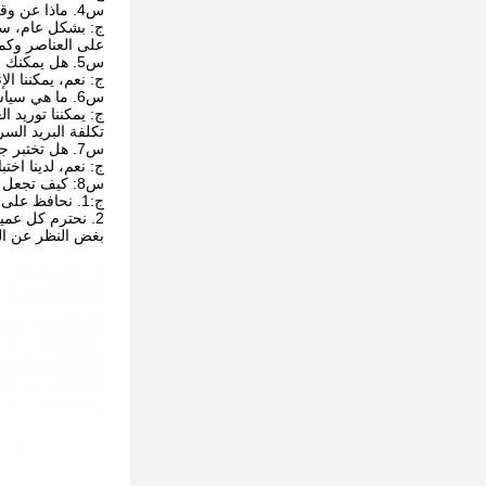
س4. ماذا عن وقت التسليم الخاص بك؟
ج: بشكل عام، سيستغرق الأمر من 20 إلى 60 يومًا 
على العناصر وكم
س5. هل يمكنك الإنتاج وفقًا للعينات؟
ج: نعم، يمكننا ال
س6. ما هي سياسة عينتك؟
ج: يمكننا توريد ا
تكلفة البريد السر
س7. هل تختبر جميع البضائع الخاصة بك قبل التسليم؟
ج: نعم، لدينا اختبار بنسبة 00
س8: كيف تجعل عملنا على المدى الطويل وعلاقة جيدة؟
ج:1. نحافظ على الجودة الجيدة والأسعار التنافسية لضمان استفادة عملائنا؛
2. نحترم كل عميل كصديق لنا ونتعامل بصدق ونجعل صداقات معهم،
بغض النظر عن الم