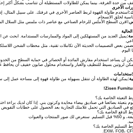
ف من حدة الغرفة، بينما يمكن للطاولات المستطيلة أن تتناسب بشكل أكثر إحك
ورات الأخرى
ك:
استخدم طاولة القهوة لربط العناصر الأخرى في غرفتك. على سبيل المثال، إذ
حاسية لخلق الانسجام.
س:
اقرن السطح الأملس للرخام الصناعي مع عناصر ذات ملمس مثل السلال المن
لحالية
مة:
يميل العديد من المستهلكين إلى المواد والممارسات المستدامة. ابحث عن ال
اعي.
ضمن بعض التصميمات الحديثة الآن تكاملات تقنية، مثل محطات الشحن اللاسلكي
 اليوم.
كن أن يساعد استخدام مفارش المائدة أو الحصائر في حماية السطح من الخدوش 
مكن لروتين بسيط للتنظيف والغبار واستخدام محلول صابون خفيف أن يحافظ عل
استخدامات
ية:
يمكن لهذه الطاولة أن تنتقل بسهولة من طاولة قهوة إلى مساحة عمل إلى س
 بتعبئة بضائعنا في صناديق بيضاء محايدة وكرتون بني. إذا كان لديك براءة اخترا
ضائع في الصناديق التي تحمل علامتك التجارية بعد الحصول على خطابات التفويض 
يد.