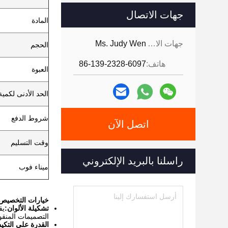
جهات الاتصال
المادة
جهات الاتصال:
Ms. Judy Wen
الحجم
هاتف:
86-139-2328-6097
العبوة
الحد الأدنى لكمي
شروط الدفع
اتصل الآن
وقت التسليم
راسلنا بالبريد الإلكتروني
ميناء فوب
خيارات التخصيص
تشكيلة الألوان:
يق
التصميمات المنقو
القدرة على التك