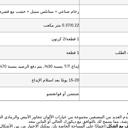
رخام صناعي + ستانلس ستيل + خشب مع قشرة
0.37/0.22 متر مكعب
1 قطعة/2 كرتون
ة الطلب
1 قطعة
إيداع T/T بنسبة 30%، يتم دفع الرصيد بنسبة 70% قبل التحميل
15-20 يومًا بعد استلام الإيداع
شنتشن أو قوانغتشو
دم العديد من المصنعين مجموعة من خيارات الألوان تتجاوز الأبيض والرمادي القي
شة، مما يسمح لك بالتوافق مع ديكورك الحالي أو التباين معه.
يف مع الشكل:
اعتمادًا على المساحة الخاصة بك، يمكنك الاختيار من بين الأشكال