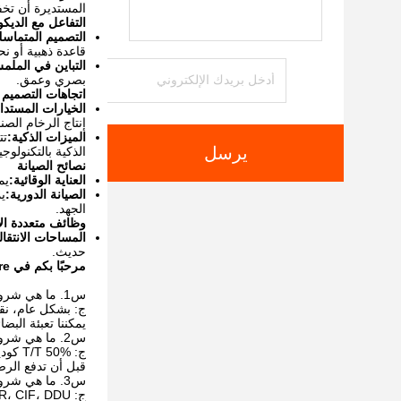
المستديرة أن تخف
التفاعل مع الديك
التصميم المتماس
قاعدة ذهبية أو ن
التباين في الملم
بصري وعمق.
اتجاهات التصميم ا
الخيارات المستدا
إنتاج الرخام الصن
الميزات الذكية:
تت
يرسل
الذكية بالتكنولوجيا
نصائح الصيانة
العناية الوقائية:
يم
الصيانة الدورية:
ي
الجهد.
وظائف متعددة ال
المساحات الانتقال
حديث.
مرحبًا بكم في Zisen Furniture!
س1. ما هي شروط التعبئة الخاصة بك؟
ج: بشكل عام، نقوم
يمكننا تعبئة الب
س2. ما هي شروط الدفع الخاصة بك؟
ج: T/T 50% كوديعة، و 50% قبل التسليم. سنعرض لك صور المنتجات والعبوات
قبل أن تدفع الرص
س3. ما هي شروط التسليم الخاصة بك؟
ج: EXW، FOB، CFR، CIF، DDU.