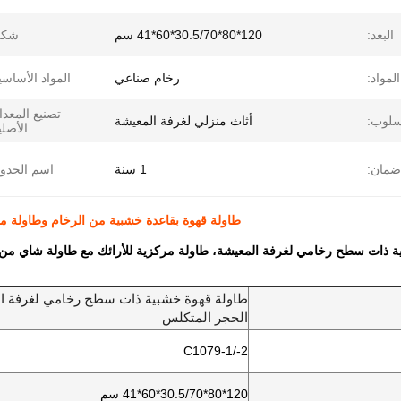
البعد:
120*80*30.5/70*60*41 سم
شكل
لمواد:
رخام صناعي
المواد الأساسي
تصنيع المعد
سلوب:
أثاث منزلي لغرفة المعيشة
الأصلي
ضمان:
1 سنة
اسم الجدو
طاولة قهوة بقاعدة خشبية من الرخام وطاولة مر
ة ذات سطح رخامي لغرفة المعيشة، طاولة مركزية للأرائك مع طاولة شاي من
طاولة قهوة خشبية ذات سطح رخامي لغرفة الم
الحجر المتكلس
C1079-1/-2
120*80*30.5/70*60*41 سم