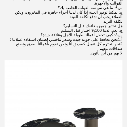
القوالب والأجهزة.
س6: ما هي سياسة العينات الخاصة بك؟
ج: يمكننا توفير العينة إذا كان لدينا أجزاء جاهزة في المخزون، ولكن
العملاء يجب أن تدفع تكلفة العينة
تكلفة البريد
هل تختبر جميع بضائعك قبل التسليم؟
ج: نعم، لدينا 100% اختبار قبل التسليم
س8: كيف تجعل أعمالنا طويلة الأجل وعلاقة جيدة؟
أ:1نحن نحافظ على جودة جيدة وسعر تنافسي لضمان استفادة عملائنا ؛
2نحن نحترم كل عميل كصديق لنا ونحن نقوم بأعمالنا بصدق ونصنع
صداقات معهم
لا يهم من أين يأتون.