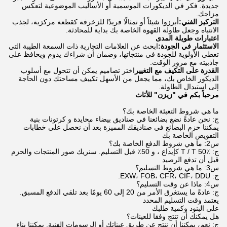
جديدة. فكر في الديكورات الموسمية أو الأساليب الموضوعية لتعكس
مزاجك.
التركيز الفني:
أبرزوا شيئاً أو تمثالًا فريدًا للزخرفة كقطعة مركزية، لجذب
الانتباه وجعل طاولة القهوة الخاصة بك بداية للمحادثة.
اعتبارات طويلة المدى
الاستثمار في الجودة:
ابحث عن العلامات التجارية ذات السمعة الطيبة التي
تعطي الأولوية للجودة في منتجاتها، وضمان أن شراءك يدوم ويحافظ على
جاذبيته مع مرور الوقت.
القدرة على التكيف مع التغيير
اختر تصاميم يمكن أن تتحول مع أسلوب
الديكور الخاص بك، مما يجعل من الأسهل تكييف مساحتك دون الحاجة
إلى استبدال الطاولة.
مرحباً بكم في "زيزن" للأثاث
ما هي شروط التعبئة الخاصة بك؟
ج: نحن عادةً نضع بضائعنا في صناديق بيضاء محايدة و كرتونات بنية
يمكننا حزم البضائع في صناديقك المميزة بعد أن نحصل على خطابات
التفويض الخاصة بك
س2: ما هي شروط الدفع الخاصة بك؟
ج: T / T 50٪ كإيداع ، و 50٪ قبل التسليم. سنريك صور المنتجات والحزم
قبل أن تدفع الرصيد
س3: ما هي شروط التسليم؟
ج: EXW، FOB، CFR، CIF، DDU.
س4: ماذا عن وقت التسليم؟
ج: عادةً ما يستغرق الأمر من 20 إلى 60 يومًا بعد تلقي الدفع المسبق.
يعتمد وقت التسليم المحدد
على البنود وكمية طلبك
هل يمكنك أن تنتج وفقا للعينات؟
ج: نعم، يمكننا أن ننتج عن طريق عيناتك أو الرسومات الفنية. يمكننا بناء