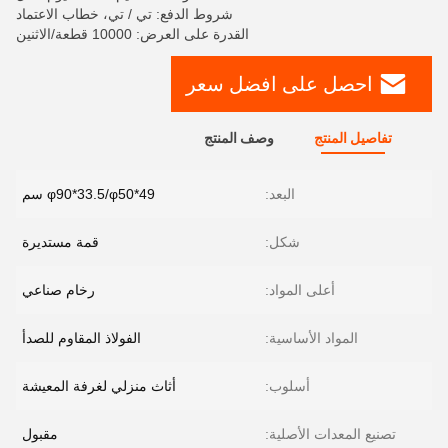
شروط الدفع: تي / تي، خطاب الاعتماد
القدرة على العرض: 10000 قطعة/الاثنين
احصل على افضل سعر
تفاصيل المنتج
وصف المنتج
البعد:
φ90*33.5/φ50*49 سم
شكل:
قمة مستديرة
أعلى المواد:
رخام صناعي
المواد الأساسية:
الفولاذ المقاوم للصدأ
أسلوب:
أثاث منزلي لغرفة المعيشة
تصنيع المعدات الأصلية:
مقبول