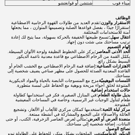
ميناء فوب
شنتشن أو قوانغتشو
الوظائف
الاستقرار والوزن:
تقدم العديد من طاولات القهوة الرخامية الاصطناعية
استقرارًا جيدًا ، بفضل قواعدها الصلبة وتصميمها المتوازن ، مما يجعلها
آمنة للاستخدامات المختلفة.
انتقال سهل:
تسمح طبيعتها الخفيفة بالحركة بسهولة، مما يتيح لك إعادة
ترتيب مساحتك متى شئت دون إجهاد.
إلهام التصميم
الحد الأدنى المعاصر:
يركز على الخطوط النظيفة ولوحة الألوان البسيطة.
يكمّل القمة من الرخام الاصطناعي مع قاعدة معدنية ناعمة الديكور
البسيط بشكل رائع.
الاهتزازات الصناعية:
إضافة قمة الرخام الاصطناعي مع الخشب الخام أو
القاعدة المعدنية الصدئة للحصول على مظهر صناعي يضيف شخصية إلى
مساحتك.
اللمسات البوهيميّة
مزج مع المنسوجات النابضة بالحياة والمواد الديكورية
المتنوعة لخلق أجواء مريحة وبوهية مع الحفاظ على لمسة متطورة.
حالات استخدام إضافية
بديل طاولة الطعام:
في المنازل الصغيرة، فكر في استخدامها كطاولة
طعام لتناول الوجبات غير الرسمية، وخاصة في المساحات المعيشية
المفتوحة.
مركز ليلة اللعبة:
استخدمها كمكان مركزي للألعاب أو الألغاز، وتشجيع
العائلة والأصدقاء على التجمع والمشاركة في أنشطة ممتعة.
منضدة العرض أو العرض:
مثالي لعرض العناصر الزخرفية، الكتب، أو حتى
النباتات، إضافة شخصية إلى مساحتك.
نصائح الوصول
الديكور الديناميكي
تغيير الملحقات بشكل متكرر للحفاظ على الطاولة تبدو