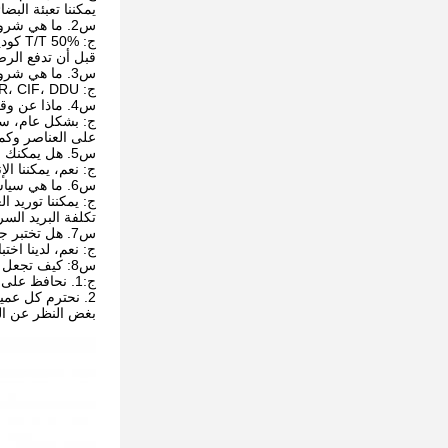
يمكننا تعبئة الب
س2. ما هي شروط الدفع الخاصة بك؟
ج: T/T 50% كوديعة، و 50% قبل التسليم. سنعرض لك صور المنتجات والعبوات
قبل أن تدفع الرص
س3. ما هي شروط التسليم الخاصة بك؟
ج: EXW، FOB، CFR، CIF، DDU.
س4. ماذا عن وقت التسليم الخاص بك؟
ج: بشكل عام، سيستغرق الأمر من 20 إلى 60 يومًا 
على العناصر وكم
س5. هل يمكنك الإنتاج وفقًا للعينات؟
ج: نعم، يمكننا ال
س6. ما هي سياسة عينتك؟
ج: يمكننا توريد ا
تكلفة البريد السر
س7. هل تختبر جميع البضائع الخاصة بك قبل التسليم؟
ج: نعم، لدينا اختبار بنسبة 00
س8: كيف تجعل عملنا على المدى الطويل وعلاقة جيدة؟
ج:1. نحافظ على الجودة الجيدة والأسعار التنافسية لضمان استفادة عملائنا؛
2. نحترم كل عميل كصديق لنا ونتعامل بصدق ونجعل صداقات معهم،
بغض النظر عن الم