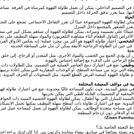
في التصميم الداخلي، يمكن أن تعمل طاولة القهوة كمرساة في الغرفة. تساعد
ها، مما يعزز تدفق الحركة داخل التصميم.
لحياة
كن لطاولة القهوة الموضوعة جيدًا أن تعزز التفاعل الاجتماعي. تشجع على التجم
يعزز الشعور بالمجتمع داخل المنزل.
تمادًا على تصميمه وميزاته، يمكن لطاولة القهوة أن تساهم بشكل كبير في نمط
لأغراض (لتناول الطعام أثناء مشاهدة التلفزيون) والمواد سهلة التنظيف على تحس
الشخصي:
اختيار طاولة القهوة هو أكثر من مجرد عملية؛ إنه يعكس الأذواق الفردي
في حين أن الطاولة الزجاجية الأنيقة يمكن أن تدل على البساطة الحديثة.
ددة
أن يؤدي الجمع بين الخشب والمواد الأخرى، مثل المعدن أو الزجاج، إلى خلق ت
طح الزجاجي على الدفء مع إضافة إحساس بالتهوية.
لوظيفي:
ضع في اعتبارك دمج العناصر العملية في التصميم، مثل الطاولات ذات 
طة التي تزيد من مساحة السطح، أو الوحدات المعيارية التي يمكن إعادة ترتيبه
 طاولة القهوة كمنصة لعرض القطع الفنية، مثل المنحوتات أو الحرف اليدوية.
فية في مواقف المعيشة المختلفة
ي شقق المدينة، حيث تكون المساحة غالبًا محدودة، ضع في اعتبارك طاولة قهو
مخفية أو التصميمات القابلة للطي التي يمكن تخزينها.
النسبة للمنازل التي بها أطفال، يمكن لطاولة القهوة الخشبية المتينة ذات الحوا
ليدوية. ضع في اعتبارك طاولة ذات أسطح سهلة التنظيف يمكنها تحمل الانسكاب
في مساحة متعددة الوظائف، يمكن لطاولة القهوة أن تعمل كمساحة عمل غير 
ة أو الدفاتر دون ازدحام المنطقة.
 بتعبئة بضائعنا في صناديق بيضاء محايدة وكرتون بني. إذا كان لديك براءة اختر