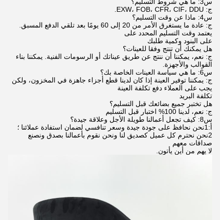
س3: ما هي شروط التسليم؟
ج: EXW، FOB، CFR، CIF، DDU.
س4: ماذا عن وقت التسليم؟
ج: عادة ما يستغرق الأمر من 20 إلى 60 يومًا بعد تلقي الدفع المسبق.
يعتمد وقت التسليم المحدد على
على البنود وكمية طلبك
هل يمكنك أن تنتج وفقا للعينات؟
ج: نعم، يمكننا أن ننتج عن طريق عيناتك أو الرسومات الفنية. يمكننا بناء
القوالب والأجهزة.
س6: ما هي سياسة العينات الخاصة بك؟
ج: يمكننا توفير العينة إذا كان لدينا قطع أجزاء جاهزة في المخزون، ولكن
يجب على العملاء دفع تكلفة العينة
تكلفة البريد
هل تختبر جميع بضائعك قبل التسليم؟
ج: نعم، لدينا 100% اختبار قبل التسليم
س8: كيف تجعل أعمالنا طويلة الأجل وعلاقة جيدة؟
أ:1نحن نحافظ على جودة جيدة وسعر تنافسي لضمان استفادة عملائنا ؛
2نحن نحترم كل عميل كصديق لنا ونحن نقوم بأعمالنا بصدق ونصنع
صداقات معهم
لا يهم من أين يأتون.