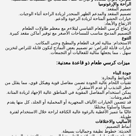
الراحة والإرغونوميا
تصميم المقعد:
تصميم المقعد والمدعم الظهر المنحدر لزيادة الراحة أثناء الوجبات.
خيارات الحشو المتاحة لزيادة الرخوة والدعم.
الارتفاع والأبعاد:
ارتفاع كرسي الطعام القياسي ليتلاءم مع معظم طاولات الطعام
التصميم المدمج مناسب للمساحات الأصغر مع توفير أماكن مقعد كبيرة.
التنوع
الاستخدام: مثالية لغرف الطعام والمطبخ وحتى المكاتب.
خيارات قابلة للتراص: تم تصميم بعض النماذج لتكون قابلة للتراص لتخزين
سهل ، مما يجعلها مثالية للفعاليات أو التجمعات.
ميزات كرسي طعام ذو قاعدة معدنية:
جودة البناء
الحوائط والنجارة:
تقنيات اللحام عالية الجودة تضمن مفاصل قوية وهيكل قوي، مما يقلل من
خطر التذبذب أو عدم الاستقرار.
يمكن استخدام المفاصل المقوية في المناطق عالية الإجهاد لزيادة المتانة.
المفروشات:
قد تتضمن الخيارات الألياف المجهرية أو المخملية أو الجلد، كل منها يقدم
نسيجًا وأسلوبًا مختلفًا.
غالبًا ما تتميز الأغطية بالرغوة عالية الكثافة لراحة خلال الاستخدام لفترة
طويلة.
الأساليب والاختلافات
أنماط التصميم:
الحديثة: خطوط نظيفة وجماليات بسيطة.