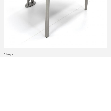
Tags:
كراسي طعام ذات قاعدة معدنية,كراسي طعام بالقدم
المعدنية,كرسي جلدي بساقين معدنيتين
كراسي الطعام الشمالية المعدنية,أثاث المصنع كرسي غرفة
الطعام,كرسي غرفة الطعام الحديثة
Leather Chair With Metal Legs
جهات الاتصال