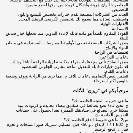
الصناعية: التشطيبات الفولاذية الخام جنبا إلى جنب مع التجفيف الريفية.
المعاصرة: ألوان جريئة وأشكال فريدة من نوعها لقطع متميزة.
التخصيص:
العديد من الشركات المصنعة تقدم خيارات تخصيص للنسيج واللون،
وتشطيب الساق، مما يسمح لك بتخصيص الكرسي لتزيينك المحدد.
الاعتبارات البيئية
الاستدامة:
الفولاذ المقاوم للصدأ هو مادة قابلة لإعادة التدوير، مما يجعلها خيار صديق
للبيئة.
بعض الشركات المصنعة تعطي الأولوية للممارسات المستدامة في مصادر
المواد والإنتاج.
تحسينات في الراحة
دعامات الذراعين:
بعض النماذج تأتي مع دعامات ذراع متكاملة لزيادة الراحة أثناء الوجبات.
قد تكون خيارات قابلة للتعديل متاحة لتجارب الجلوس الشخصية.
دعامات القدم:
تتضمن بعض التصاميم دعامات للأقدام، مما يزيد من الراحة ويوفر وضعية
جلوس أكثر استرخاء.
مرحباً بكم في "زيزن" للأثاث
ما هي شروط التعبئة الخاصة بك؟
ج: نحن عادةً نضع بضائعنا في صناديق بيضاء محايدة و كرتونات بنية
يمكننا حزم البضائع في صناديقك المميزة بعد الحصول على خطابات
التفويض الخاصة بك.
س2: ما هي شروط الدفع الخاصة بك؟
ج: T / T 50٪ كإيداع ، و 50٪ قبل التسليم. سنريك صور المنتجات والحزم
قبل أن تدفع الرصيد