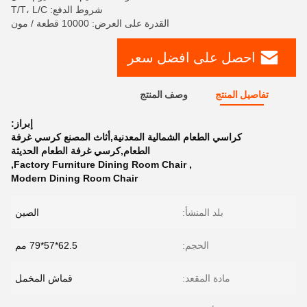
شروط الدفع: T/T، L/C
القدرة على العرض: 10000 قطعة / مون
احصل على افضل سعر
تفاصيل المنتج
وصف المنتج
إبراز:
كراسي الطعام الشمالية المعدنية,أثاث المصنع كرسي غرفة
الطعام,كرسي غرفة الطعام الحديثة
,
Factory Furniture Dining Room Chair
,
Modern Dining Room Chair
بلد المنشأ:
الصين
الحجم:
62.5*57*79 مم
مادة المقعد:
قماش المخمل