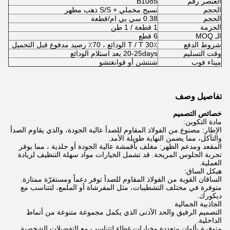
العنصر رقم
B1085
الحجم
نسيج مخملي + S/S ذهب مطهر
الحجم
0.38 سي بي ام/قطعة
الحزمة
1 قطعة / 1 طن
الـ MOQ
6 قطع
شروط الدفع
T / T 30٪ الودائع ، 70٪ رصيد مدفوع قبل التحميل
وقت التسليم
20-25days بعد استلام الودائع
ميناء فوب
شنتشن أو قوانغتشو
تفاصيل وصف
خصائص التصميم
مادة التكوين:
الإطار: مصنوع من الفولاذ المقاوم للصدأ عالية الجودة، والذي يقاوم الصدأ
والتآكل، مما يضمن النهاية طويلة الأمد.
المقعد ومدعم الظهر: مغلف بأقمشة عالية الجودة أو جلدية ، مما يوفر
تجربة الجلوس المريحة. قد تشمل الخيارات مواد سهلة التنظيف لزيادة
العملية.
هيكل الساق:
الساقان القوية من الفولاذ المقاوم للصدأ توفر دعماً ومستقرّة ممتازة.
متوفرة في مختلف التشطيبات، مثل المفرشاة أو الملمع، لتتناسب مع
ديكورك.
الجاذبية الجمالية
التصميم الرقيق والحد الأدنى الذي يكمل مجموعة متنوعة من أنماط
الداخلية.
متوفرة بألوان متعددة وخيارات غطاء لتتناسب مع التفضيلات الشخصية.