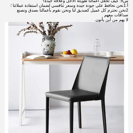
س8: كيف تجعل أعمالنا طويلة الأجل وعلاقة جيدة؟
أ:1نحن نحافظ على جودة جيدة وسعر تنافسي لضمان استفادة عملائنا ؛
2نحن نحترم كل عميل كصديق لنا ونحن نقوم بأعمالنا بصدق ونصنع
صداقات معهم
لا يهم من أين يأتون.