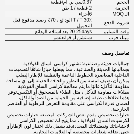
الحجم
0.37سي بي أم/قطعة
الحزمة
2 قطعة / 1 طن
الـ MOQ
6
أجزاء
T / T 30٪ الودائع ، 70٪ رصيد مدفوع قبل
شروط الدفع
التحميل
وقت التسليم
20-25days بعد استلام الودائع
ميناء فوب
شنتشن أو قوانغتشو
تفاصيل وصف
جماليات حديثة وصناعية: تشتهر كراسي الساق الفولاذية
بجمالياتها الحديثة والصناعية ، مما يجعلها خيارًا شائعًا لتصميمات
الداخلية المعاصرة.الخطوط الناعمة والنظيفة للإطار الصلب
يمكن أن تضيف لمسة من التطور والحافة الحديثة إلى أي مساحة.
مقاومة التآكل: غالبًا ما يتم معالجة كراسي الساق الفولاذية
بطلاءات مقاومة للتآكل ، مثل الطلاء بالمسحوق أو التكيس.توفر
هذه الطلاءات طبقة إضافية من الحماية من الصدأ والتآكل،
لضمان قدرة الكراسي على مقاومة التعرض للرطوبة أو العناصر
الخارجية.
خيارات تخصيص: يقدم بعض الشركات المصنعة خيارات تخصيص
لكرسيات الساق الفولاذية ، مما يتيح لك تخصيص الكراسي
لاحتياجاتك وتفضيلاتك المحددة.قد يشمل ذلك اختيار لون الإطارأو
حتى إضافة شعارات مخصصة أو العلامات التجارية.