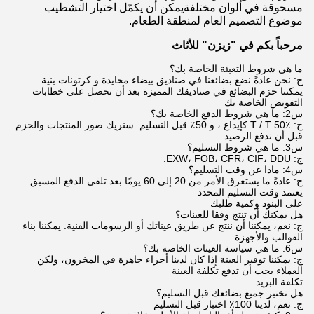
مسحوقة في ألوان مختلفةيمكن أن يكمّل اختيار التشطيب
موضوع التصميم العام لمنطقة الطعام.
مرحباً بكم في "زيزن" للأثاث
ما هي شروط التعبئة الخاصة بك؟
ج: نحن عادةً نضع بضائعنا في صناديق بيضاء محايدة و كرتونات بنية
يمكننا حزم البضائع في صناديقك المميزة بعد أن نحصل على خطابات
التفويض الخاصة بك
س2: ما هي شروط الدفع الخاصة بك؟
ج: T / T 50٪ كإيداع ، و 50٪ قبل التسليم. سنريك صور المنتجات والحزم
قبل أن تدفع الرصيد
س3: ما هي شروط التسليم؟
ج: EXW، FOB، CFR، CIF، DDU.
س4: ماذا عن وقت التسليم؟
ج: عادةً ما يستغرق الأمر من 20 إلى 60 يومًا بعد تلقي الدفع المسبق.
يعتمد وقت التسليم المحدد
على البنود وكمية طلبك
هل يمكنك أن تنتج وفقا للعينات؟
ج: نعم، يمكننا أن ننتج عن طريق عيناتك أو الرسومات الفنية. يمكننا بناء
القوالب والأجهزة.
س6: ما هي سياسة العينات الخاصة بك؟
ج: يمكننا توفير العينة إذا كان لدينا أجزاء جاهزة في المخزون، ولكن
العملاء يجب أن تدفع تكلفة العينة
تكلفة البريد
هل تختبر جميع بضائعك قبل التسليم؟
ج: نعم، لدينا 100٪ اختبار قبل التسليم