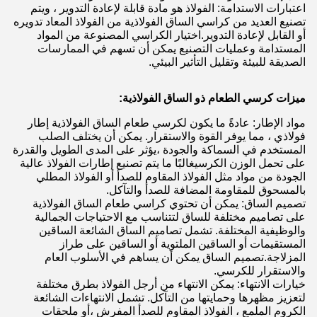
اعتبارات الاستدامة: الفولاذ هو مادة قابلة لإعادة التدوير ، ويتم
تصنيع العديد من كراسي الساق الفولاذية من الفولاذ المعاد تدويره
أو القابل لإعادة التدوير.اختيار الكراسي المصنوعة من المواد
المستدامة وعمليات التصنيع يمكن أن تسهم في الممارسات
الصديقة للبيئة وتقليل التأثير البيئي.
ميزات كرسي الطعام ذو الساق الفولاذية:
مواد الإطار: عادةً ما يكون لكرسي طعام الساق الفولاذية إطار
فولاذي ، مما يوفر القوة والاستقرار. يمكن أن يختلف الصلب
المستخدم في السماكة والجودة ،يؤثر على المدى الطويل والقدرة
على تحمل الوزن الكرسيغالبًا ما يتم تصنيع إطارات الفولاذ عالية
الجودة من مواد مثل الفولاذ المقاوم للصدأ أو الفولاذ المطلي
بالمسحوق للمقاومة المضافة للصدأ والتآكل.
تصميم الساق: يمكن أن تحتوي كراسي طعام الساق الفولاذية
على تصاميم مختلفة للساق لتتناسب مع الاحتياجات الجمالية
والوظيفية المختلفة. تشمل تصاميم الساق الشائعة الساقين
المستقيمات أو الساقين الملتوية أو الساقين على طراز
المزلاجة.تصميم الساق يمكن أن يساهم في الأسلوب العام
والاستقرار للكرسي.
خيارات الانتهاء: يمكن الانتهاء من أرجل الفولاذ بطرق مختلفة
لتعزيز مظهرها وحمايتها من التآكل. تشمل الانتهاءات الشائعة
الكروم الملمع ، الفولاذ المقاوم للصدأ المفرش ،أو ملحقات