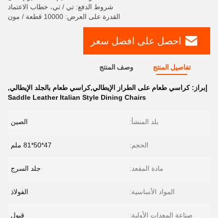
شروط الدفع: تي / تي، خطاب الاعتماد
القدرة على العرض: 10000 قطعة / مون
احصل على افضل سعر
تفاصيل المنتج
وصف المنتج
إبراز:
كراسي طعام على الطراز الإيطالي,كراسي طعام بالجلد الإيطالي
,
Saddle Leather Italian Style Dining Chairs
بلد المنشأ:
الصين
الحجم:
47*50*81 ملم
مادة المقعد:
جلد السرج
المواد الأساسية:
الفولاذ
صناعة المعدات الأولية:
قبول