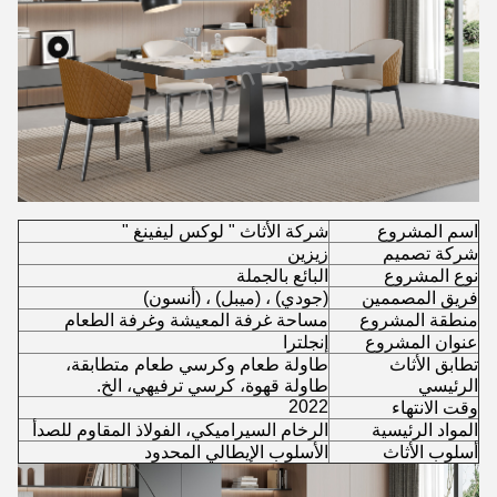
اسم المشروع
شركة الأثاث " لوكس ليفينغ "
شركة تصميم
زيزين
نوع المشروع
البائع بالجملة
فريق المصممين
(جودي) ، (ميبل) ، (أنسون)
منطقة المشروع
مساحة غرفة المعيشة وغرفة الطعام
عنوان المشروع
إنجلترا
تطابق الأثاث
طاولة طعام وكرسي طعام متطابقة،
الرئيسي
طاولة قهوة، كرسي ترفيهي، الخ.
2022
وقت الانتهاء
المواد الرئيسية
الرخام السيراميكي، الفولاذ المقاوم للصدأ
أسلوب الأثاث
الأسلوب الإيطالي المحدود